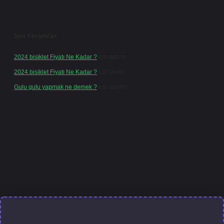
Son Yorumlar
2024 bisiklet Fiyatı Ne Kadar ?
için
admin
2024 bisiklet Fiyatı Ne Kadar ?
için
Ömer
Gulu gulu yapmak ne demek ?
için
admin
 giriş