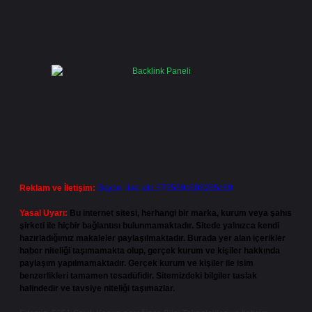
Reklam ve İletişim:
Skype: live:.cid.575569c608265c69
Yasal Uyarı:
Bu internet sitesi, herhangi bir marka, kurum veya şahıs
şirketi ile hiçbir bağlantısı bulunmamaktadır. Sitede yalnızca kendi
hazırladığımız makaleler paylaşılmaktadır. Burada yer alan içerikler
haber niteliği taşımamakta olup, gerçek kurum ve kişiler hakkında
paylaşım yapılmamaktadır. Gerçek kurum ve kişiler ile isim
benzerlikleri tamamen tesadüfidir. Sitemizdeki bilgiler taslak
halindedir ve tavsiye niteliği taşımazlar.