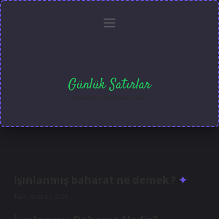
menüyü
Anasayfa
Gizlilik
Yasal
Hakkımızda
aç
Politikası
Uyarı
Günlük Satırlar
Hayatı farklı kılan kısa notlar.
Işınlanmış baharat ne demek ?
Tarih: Ocak 18, 2026