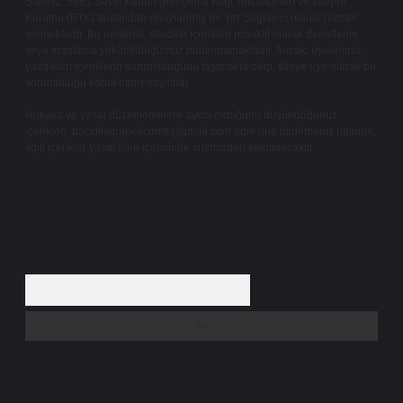
Sitemiz, 5651 Sayılı Kanun gereğince Bilgi Teknolojileri ve İletişim
Kurumu (BTK) tarafından onaylanmış bir Yer Sağlayıcı olarak hizmet
vermektedir. Bu nedenle, sitedeki içerikleri proaktif olarak denetleme
veya araştırma yükümlülüğümüz bulunmamaktadır. Ancak, üyelerimiz
yazdıkları içeriklerin sorumluluğunu taşımakta olup, siteye üye olarak bu
sorumluluğu kabul etmiş sayılırlar.
Hukuka ve yasal düzenlemelere aykırı olduğunu düşündüğünüz
içerikleri,
backlinkpanelicomtr@gmail.com
adresine bildirmeniz halinde,
ilgili içerikler yasal süre içerisinde sitemizden kaldırılacaktır.
Arama