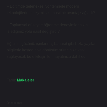
– Eğitimde geleneksel yöntemlerle modern
teknolojilerin birleşimi size nasıl bir avantaj sağladı?
– Toplumsal düzeyde öğrenme deneyimlerinizin
izlediğiniz yolu nasıl değiştirdi?
Eğitimin gücünü, ışınlanmış baharat gibi hızla yayılan
bilgilerle keşfedin ve dönüşüm sürecinize katkı
sağlayacak bu etkileşimleri hayatınıza dahil edin.
Tarih:
Makaleler
Önceki Yazı