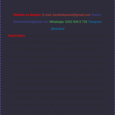
Reklam ve İletişim:
E-mail:
backlinkpaneli@gmail.com
Teams:
forumhizmeti@gmail.com
Whatsapp: 0262 606 0 726
Telegram:
@karabul
Yasal Uyarı:
Sitemiz, 5651 Sayılı Kanun gereğince Bilgi Teknolojileri ve
İletişim Kurumu (BTK) tarafından onaylanmış bir Yer Sağlayıcı olarak
hizmet vermektedir. Bu nedenle, sitedeki içerikleri proaktif olarak
denetleme veya araştırma yükümlülüğümüz bulunmamaktadır. Ancak,
üyelerimiz yazdıkları içeriklerin sorumluluğunu taşımakta olup, siteye
üye olarak bu sorumluluğu kabul etmiş sayılırlar. Bu internet sitesi,
herhangi bir marka, kurum veya şahıs şirketi ile hiçbir bağlantısı
bulunmamaktadır. Sitede yalnızca kendi hazırladığımız makaleler
paylaşılmaktadır. Burada yer alan içerikler haber niteliği taşımamakta
olup, gerçek kurum ve kişiler hakkında paylaşım yapılmamaktadır.
Gerçek kurum ve kişiler ile isim benzerlikleri tamamen tesadüfidir.
Sitemiz, kar amacı gütmeyen ve tamamen ücretsiz bir bilgi paylaşım