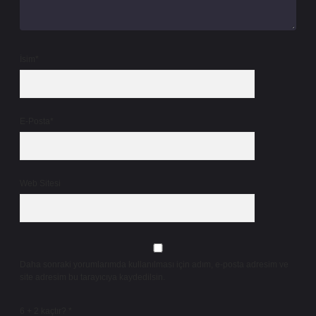
İsim*
E-Posta*
Web Sitesi
Daha sonraki yorumlarımda kullanılması için adım, e-posta adresim ve
site adresim bu tarayıcıya kaydedilsin.
6 + 2 kaçtır?
*