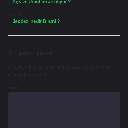
Aşk ve Umut ne anlatıyor ?
Sonraki Yazı
Jeodezi nedir Biruni ?
Bir yanıt yazın
E-posta adresiniz yayınlanmayacak.
Gerekli alanlar
*
ile işaretlenmişlerdir
Yorum