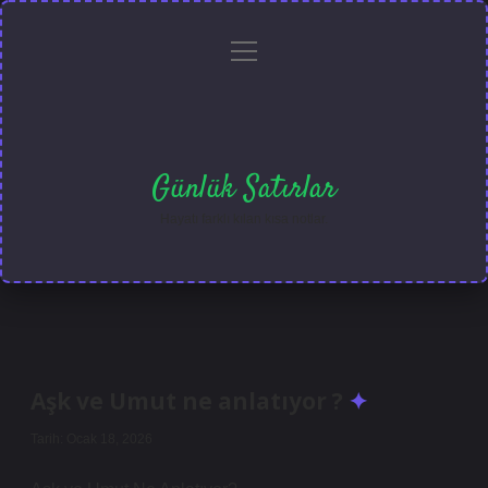
menüyü
Anasayfa
Gizlilik
Yasal
Hakkımızda
aç
Politikası
Uyarı
Günlük Satırlar
Hayatı farklı kılan kısa notlar.
Aşk ve Umut ne anlatıyor ?
Tarih: Ocak 18, 2026