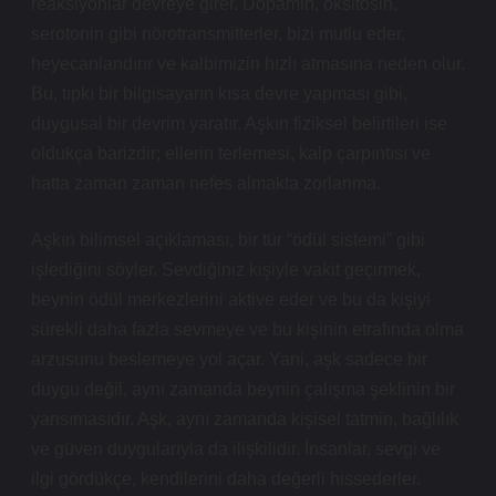
reaksiyonlar devreye girer. Dopamin, oksitosin,
serotonin gibi nörotransmitterler, bizi mutlu eder,
heyecanlandırır ve kalbimizin hızlı atmasına neden olur.
Bu, tıpkı bir bilgisayarın kısa devre yapması gibi,
duygusal bir devrim yaratır. Aşkın fiziksel belirtileri ise
oldukça barizdir; ellerin terlemesi, kalp çarpıntısı ve
hatta zaman zaman nefes almakta zorlanma.
Aşkın bilimsel açıklaması, bir tür “ödül sistemi” gibi
işlediğini söyler. Sevdiğiniz kişiyle vakit geçirmek,
beynin ödül merkezlerini aktive eder ve bu da kişiyi
sürekli daha fazla sevmeye ve bu kişinin etrafında olma
arzusunu beslemeye yol açar. Yani, aşk sadece bir
duygu değil, aynı zamanda beynin çalışma şeklinin bir
yansımasıdır. Aşk, aynı zamanda kişisel tatmin, bağlılık
ve güven duygularıyla da ilişkilidir. İnsanlar, sevgi ve
ilgi gördükçe, kendilerini daha değerli hissederler.