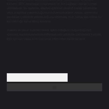
Kurumu (BTK) tarafından onaylanmış bir Yer Sağlayıcı olarak hizmet
vermektedir. Bu nedenle, sitedeki içerikleri proaktif olarak denetleme
veya araştırma yükümlülüğümüz bulunmamaktadır. Ancak, üyelerimiz
yazdıkları içeriklerin sorumluluğunu taşımakta olup, siteye üye olarak bu
sorumluluğu kabul etmiş sayılırlar.
Hukuka ve yasal düzenlemelere aykırı olduğunu düşündüğünüz
içerikleri,
backlinkpanelicomtr@gmail.com
adresine bildirmeniz halinde,
ilgili içerikler yasal süre içerisinde sitemizden kaldırılacaktır.
Arama