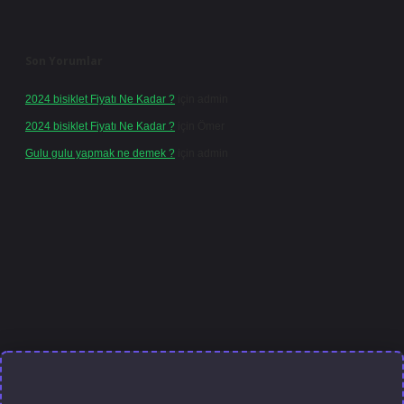
Son Yorumlar
2024 bisiklet Fiyatı Ne Kadar ?
için
admin
2024 bisiklet Fiyatı Ne Kadar ?
için
Ömer
Gulu gulu yapmak ne demek ?
için
admin
 giriş