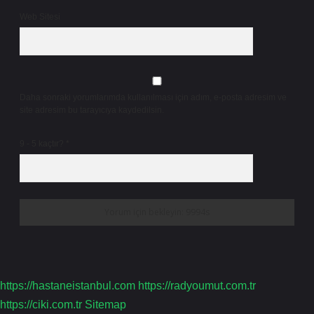
Web Sitesi
Daha sonraki yorumlarımda kullanılması için adım, e-posta adresim ve
site adresim bu tarayıcıya kaydedilsin.
9 - 5 kaçtır?
*
https://hastaneistanbul.com
https://radyoumut.com.tr
https://ciki.com.tr
Sitemap