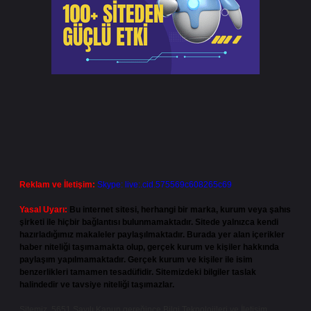
Reklam ve İletişim:
Skype: live:.cid.575569c608265c69
Yasal Uyarı:
Bu internet sitesi, herhangi bir marka, kurum veya şahıs
şirketi ile hiçbir bağlantısı bulunmamaktadır. Sitede yalnızca kendi
hazırladığımız makaleler paylaşılmaktadır. Burada yer alan içerikler
haber niteliği taşımamakta olup, gerçek kurum ve kişiler hakkında
paylaşım yapılmamaktadır. Gerçek kurum ve kişiler ile isim
benzerlikleri tamamen tesadüfidir. Sitemizdeki bilgiler taslak
halindedir ve tavsiye niteliği taşımazlar.
Sitemiz, 5651 Sayılı Kanun gereğince Bilgi Teknolojileri ve İletişim