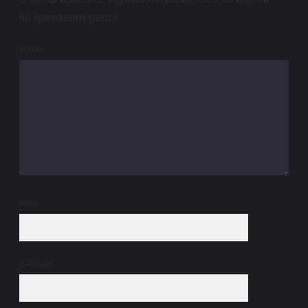
ile işaretlenmişlerdir
Yorum
İsim*
E-Posta*