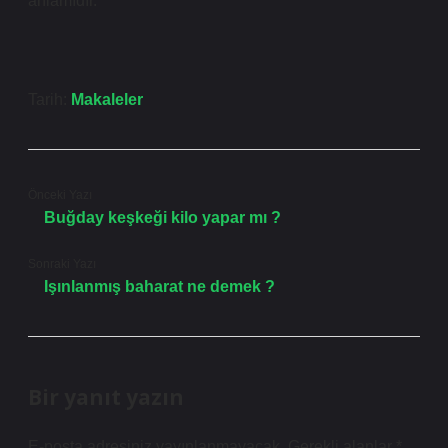
anlamıdır.
Tarih:
Makaleler
Önceki Yazı
Buğday keşkeği kilo yapar mı ?
Sonraki Yazı
Işınlanmış baharat ne demek ?
Bir yanıt yazın
E-posta adresiniz yayınlanmayacak.
Gerekli alanlar
*