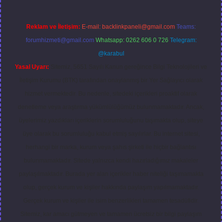
Reklam ve İletişim:
E-mail:
backlinkpaneli@gmail.com
Teams:
forumhizmeti@gmail.com
Whatsapp: 0262 606 0 726
Telegram:
@karabul
Yasal Uyarı:
Sitemiz, 5651 Sayılı Kanun gereğince Bilgi Teknolojileri ve
İletişim Kurumu (BTK) tarafından onaylanmış bir Yer Sağlayıcı olarak
hizmet vermektedir. Bu nedenle, sitedeki içerikleri proaktif olarak
denetleme veya araştırma yükümlülüğümüz bulunmamaktadır. Ancak,
üyelerimiz yazdıkları içeriklerin sorumluluğunu taşımakta olup, siteye
üye olarak bu sorumluluğu kabul etmiş sayılırlar. Bu internet sitesi,
herhangi bir marka, kurum veya şahıs şirketi ile hiçbir bağlantısı
bulunmamaktadır. Sitede yalnızca kendi hazırladığımız makaleler
paylaşılmaktadır. Burada yer alan içerikler haber niteliği taşımamakta
olup, gerçek kurum ve kişiler hakkında paylaşım yapılmamaktadır.
Gerçek kurum ve kişiler ile isim benzerlikleri tamamen tesadüfidir.
Sitemiz, kar amacı gütmeyen ve tamamen ücretsiz bir bilgi paylaşım