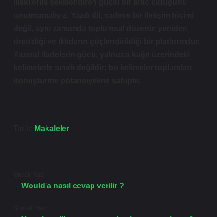
ilişkilerini şekillendiren güçlü bir araç olduğunu
unutmamalıyız. Yazılı dil, sadece bir iletişim biçimi
değil, aynı zamanda toplumsal düzenin yeniden
üretildiği ve iktidarın güçlendirildiği bir platformdur.
Yazısal ifadelerin gücü, yalnızca kağıt üzerindeki
kelimelerle sınırlı değildir; bu kelimeler toplumları
dönüştürme potansiyeline sahiptir.
Tarih:
Makaleler
Önceki Yazı
Would’a nasıl cevap verilir ?
Sonraki Yazı