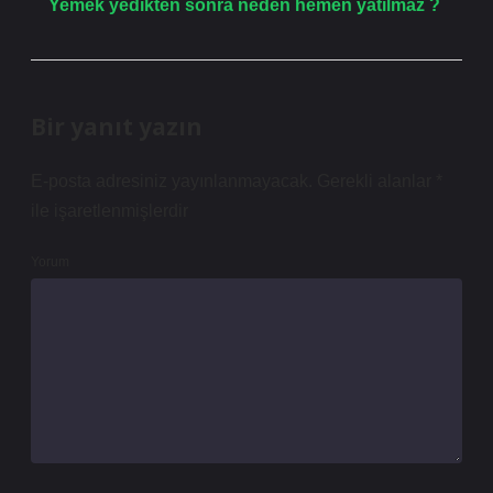
Yemek yedikten sonra neden hemen yatılmaz ?
Bir yanıt yazın
E-posta adresiniz yayınlanmayacak.
Gerekli alanlar
*
ile işaretlenmişlerdir
Yorum