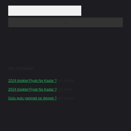
Arama
Son Yorumlar
2024 bisiklet Fiyatı Ne Kadar ?
için
admin
2024 bisiklet Fiyatı Ne Kadar ?
için
Ömer
Gulu gulu yapmak ne demek ?
için
admin