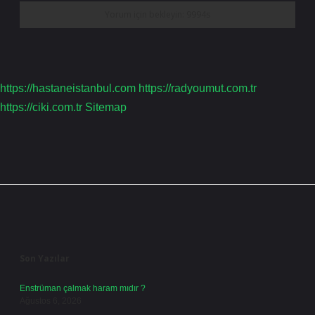
https://hastaneistanbul.com
https://radyoumut.com.tr
https://ciki.com.tr
Sitemap
Sidebar
Son Yazılar
Enstrüman çalmak haram mıdır ?
Ağustos 6, 2026