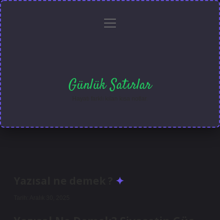
menüyü
Anasayfa
Gizlilik
Yasal
Hakkımızda
aç
Politikası
Uyarı
Günlük Satırlar
Hayatı farklı kılan kısa notlar.
Yazısal ne demek ?
Tarih: Aralık 30, 2025