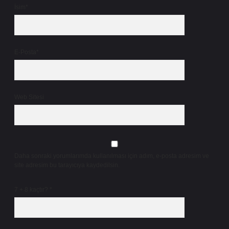
İsim*
E-Posta*
Web Sitesi
Daha sonraki yorumlarımda kullanılması için adım, e-posta adresim ve
site adresim bu tarayıcıya kaydedilsin.
7 + 8 kaçtır?
*