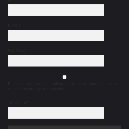
İsim*
E-Posta*
Web Sitesi
Daha sonraki yorumlarımda kullanılması için adım, e-posta adresim ve
site adresim bu tarayıcıya kaydedilsin.
10 - 4 kaçtır?
*