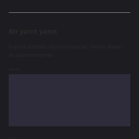
Bir yanıt yazın
E-posta adresiniz yayınlanmayacak.
Gerekli alanlar
*
ile işaretlenmişlerdir
Yorum