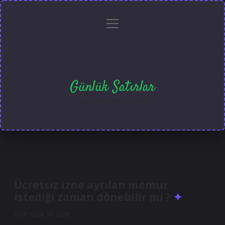
menüyü
Anasayfa
Gizlilik
Yasal
Hakkımızda
aç
Politikası
Uyarı
Günlük Satırlar
Hayatı farklı kılan kısa notlar.
Ücretsiz izne ayrılan memur
istediği zaman dönebilir mi ?
Tarih: Ocak 17, 2026