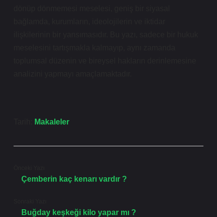
dönüp dönmemesi meselesi, geniş bir siyasal
bağlamda, kurumların, ideolojilerin ve iktidar
ilişkilerinin bir yansımasıdır. Bu yazı, sadece bir hukuk
meselesini tartışmakla kalmayıp, aynı zamanda
toplumsal düzenin ve bireysel hakların derinlemesine
analizini yapmayı amaçlamaktadır.
Tarih:
Makaleler
Önceki Yazı
Çemberin kaç kenarı vardır ?
Sonraki Yazı
Buğday keşkeği kilo yapar mı ?