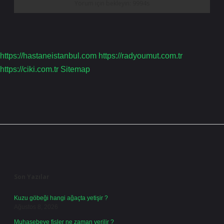
https://hastaneistanbul.com
https://radyoumut.com.tr
https://ciki.com.tr
Sitemap
Sidebar
Son Yazılar
Kuzu göbeği hangi ağaçta yetişir ?
Ağustos 8, 2026
Muhasebeye fişler ne zaman verilir ?