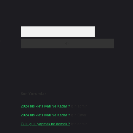
Arama
ı
Son Yorumlar
2024 bisiklet Fiyatı Ne Kadar ?
için
admin
2024 bisiklet Fiyatı Ne Kadar ?
için
Ömer
Gulu gulu yapmak ne demek ?
için
admin