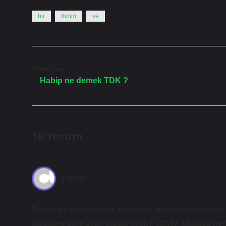
bir
tbmm
ve
Önceki Yazı
Habip ne demek TDK ?
10 Yorum
Hande
Başlangıç akıcı ilerliyor, fakat bazı ifadeler fazla kl
tüzüğüne göre uyarı cezası nedir? TBMM İçtüzüğü’ne gö