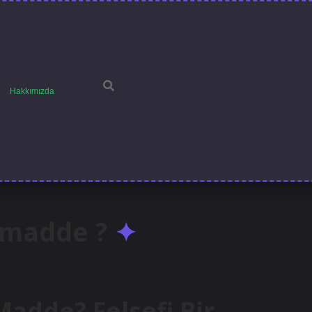
Hakkımızda
 madde ?
adde? Felsefi Bir