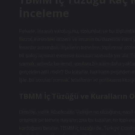
İnceleme
Felsefe, insanın varoluşunu, toplumları ve bu toplumlar
filozof, evrendeki düzeni ve insanın bu düzende nasıl yer
İnsanlar arasındaki ilişkilerin temelleri, toplumsal sözle
bir bakış açısının evrensel konuları arasında yer alır. 
sormak, aslında bu temel sorulara bir adım daha yaklaşm
gerçekten adil midir? Bu kurallar, hakikatin peşinden mi
İşte, bu soruları sormak, felsefenin ve politikanın kes
TBMM İç Tüzüğü ve Kuralların O
Ontoloji, varlık felsefesidir. Varlığın ne olduğunu, nas
ontolojik bir temele dayanır; zira bu kurallar, bir toplumun
kurduğunu belirler. TBMM iç tüzüğü de, Türkiye Cumhur