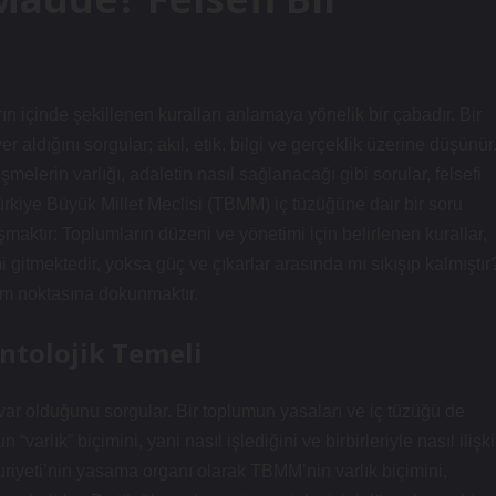
ın içinde şekillenen kuralları anlamaya yönelik bir çabadır. Bir
 aldığını sorgular; akıl, etik, bilgi ve gerçeklik üzerine düşünür
şmelerin varlığı, adaletin nasıl sağlanacağı gibi sorular, felsefi
Türkiye Büyük Millet Meclisi (TBMM) iç tüzüğüne dair bir soru
aktır: Toplumların düzeni ve yönetimi için belirlenen kurallar,
 gitmektedir, yoksa güç ve çıkarlar arasında mı sıkışıp kalmıştır
işim noktasına dokunmaktır.
ntolojik Temeli
ıl var olduğunu sorgular. Bir toplumun yasaları ve iç tüzüğü de
 “varlık” biçimini, yani nasıl işlediğini ve birbirleriyle nasıl ilişki
iyeti’nin yasama organı olarak TBMM’nin varlık biçimini,