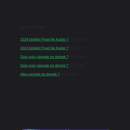
i
Son yorumlar
2024 bisiklet Fiyatı Ne Kadar ?
için
admin
2024 bisiklet Fiyatı Ne Kadar ?
için
Ömer
Gulu gulu yapmak ne demek ?
için
admin
Gulu gulu yapmak ne demek ?
için
Seher
Alkış vermek ne demek ?
için
admin