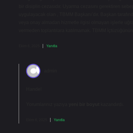
bir disiplin cezasıdır. Uyarma cezasını gerektiren sebe
uygulayacak olan , TBMM Başkanı’dır. Başkan tarafınd
veya onay almadan hizmetle ilgisi olmayan işlerle uğra
vermeden toplantılara katılmamak. TBMM İçtüzüğünü
Ekim 6, 2025
Yanıtla
admin
Hande!
Yorumlarınız yazıya
yeni bir boyut
kazandırdı.
Ekim 6, 2025
Yanıtla