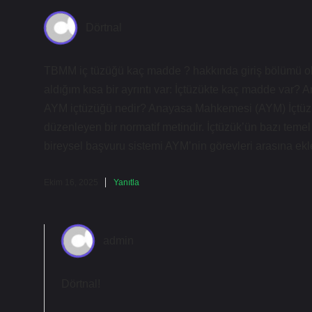
Dörtnal
TBMM iç tüzüğü kaç madde ? hakkında giriş bölümü ok
aldığım kısa bir ayrıntı var: İçtüzükte kaç madde var
AYM içtüzüğü nedir? Anayasa Mahkemesi (AYM) İçtüzüğü ,
düzenleyen bir normatif metindir. İçtüzük’ün bazı temel 
bireysel başvuru sistemi AYM’nin görevleri arasına eklen
Ekim 16, 2025
Yanıtla
admin
Dörtnal!