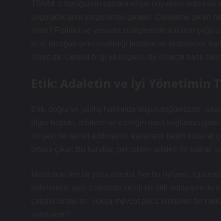
TBMM iç tüzüğünün epistemolojik boyutunu anlamak için, 
uyguladıklarını sorgulamak gerekir. Gündeme gelen her 
midir? Politika ve yasama süreçlerinde kararlar çoğu za
ki, iç tüzüğün şekillendirdiği kurallar ve protokoller, 
sürecidir. Gerekli bilgi ve bilgelik, bu süreçte nasıl be
Etik: Adaletin ve İyi Yönetimin 
Etik, doğru ve yanlış hakkında düşündüğümüzde, adale
diğer boyutu, adaletin ve eşitliğin nasıl sağlanacağıdır.
bir şekilde temsil edilmesini, kararların belirli kuralla
ortaya çıkar: Bu kurallar, gerçekten adaleti mi sağlar, yo
Meclisteki her bir yasa önerisi, her bir oylama, toplums
belirlerken, aynı zamanda belirli bir etik anlayışını d
çabası olmalı mı, yoksa mevcut gücü sürdüren bir mek
yanıt verir?