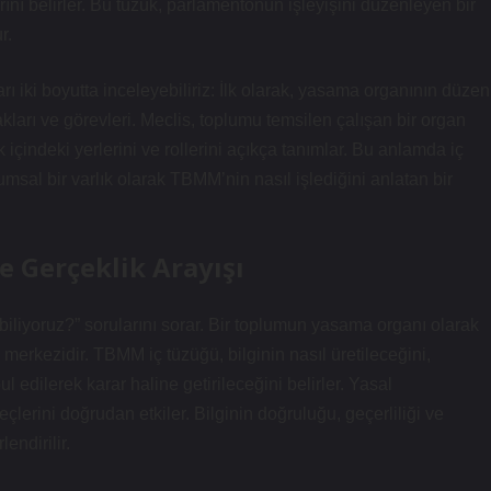
rını belirler. Bu tüzük, parlamentonun işleyişini düzenleyen bir
r.
rı iki boyutta inceleyebiliriz: İlk olarak, yasama organının düzen
hakları ve görevleri. Meclis, toplumu temsilen çalışan bir organ
k içindeki yerlerini ve rollerini açıkça tanımlar. Bu anlamda iç
umsal bir varlık olarak TBMM’nin nasıl işlediğini anlatan bir
ve Gerçeklik Arayışı
ıl biliyoruz?” sorularını sorar. Bir toplumun yasama organı olarak
erkezidir. TBMM iç tüzüğü, bilginin nasıl üretileceğini,
l edilerek karar haline getirileceğini belirler. Yasal
lerini doğrudan etkiler. Bilginin doğruluğu, geçerliliği ve
endirilir.