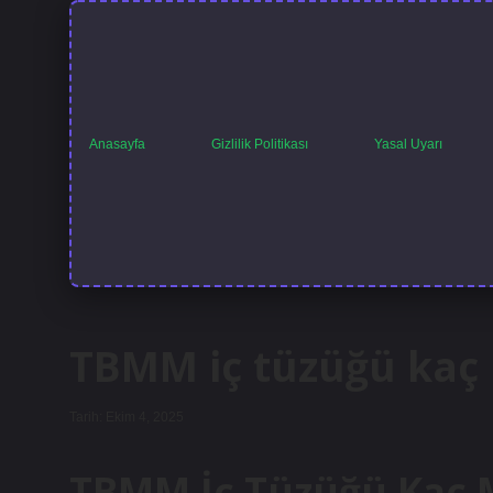
Anasayfa
Gizlilik Politikası
Yasal Uyarı
TBMM iç tüzüğü kaç
Tarih: Ekim 4, 2025
TBMM İç Tüzüğü Kaç M