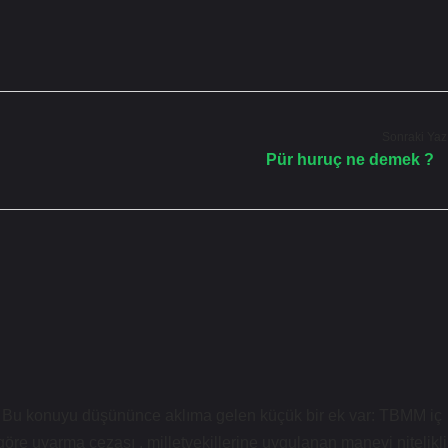
Sonraki Yaz
Pür huruç ne demek ?
asik. Bu konuyu düşününce aklıma gelen küçük bir ek var: TBMM iç
re uyarma cezası , milletvekillerine uygulanan manevi nitelikli