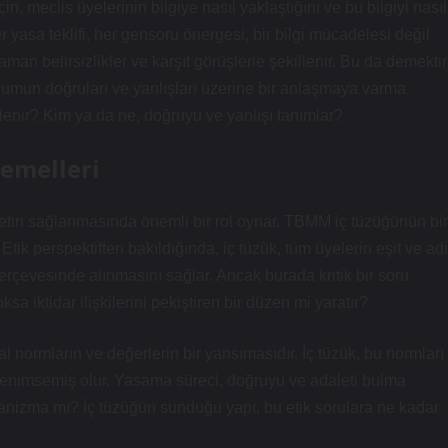
meclis üyelerinin bilgiye nasıl yaklaştığını ve bu bilgiyi nasıl
yasa teklifi, her gensoru önergesi, bir bilgi mücadelesi değil
man belirsizlikler ve karşıt görüşlerle şekillenir. Bu da demektir
toplumun doğruları ve yanlışları üzerine bir anlaşmaya varma
lirlenir? Kim ya da ne, doğruyu ve yanlışı tanımlar?
Temelleri
tin sağlanmasında önemli bir rol oynar. TBMM iç tüzüğünün bir
 Etik perspektiften bakıldığında, iç tüzük, tüm üyelerin eşit ve adi
r çerçevesinde alınmasını sağlar. Ancak burada kritik bir soru
ksa iktidar ilişkilerini pekiştiren bir düzen mi yaratır?
al normların ve değerlerin bir yansımasıdır. İç tüzük, bu normları
a benimsemiş olur. Yasama süreci, doğruyu ve adaleti bulma
anizma mı? İç tüzüğün sunduğu yapı, bu etik sorulara ne kadar