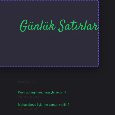
Günlük Satırlar
Hayatı farklı kılan kısa notlar.
Sidebar
ilbet güncel giri
Son Yazılar
Kuzu göbeği hangi ağaçta yetişir ?
Ağustos 8, 2026
Muhasebeye fişler ne zaman verilir ?
Ağustos 8, 2026