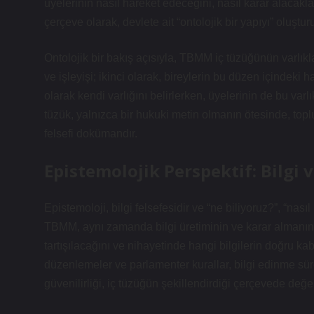
üyelerinin nasıl hareket edeceğini, nasıl karar alacakla
çerçeve olarak, devlete ait “ontolojik bir yapıyı” oluşturu
Ontolojik bir bakış açısıyla, TBMM iç tüzüğünün varlıkla
ve işleyişi; ikinci olarak, bireylerin bu düzen içindeki 
olarak kendi varlığını belirlerken, üyelerinin de bu varlı
tüzük, yalnızca bir hukuki metin olmanın ötesinde, topl
felsefi dokümandır.
Epistemolojik Perspektif: Bilgi 
Epistemoloji, bilgi felsefesidir ve “ne biliyoruz?”, “nas
TBMM, aynı zamanda bilgi üretiminin ve karar almanın m
tartışılacağını ve nihayetinde hangi bilgilerin doğru kabu
düzenlemeler ve parlamenter kurallar, bilgi edinme süreç
güvenilirliği, iç tüzüğün şekillendirdiği çerçevede değerl