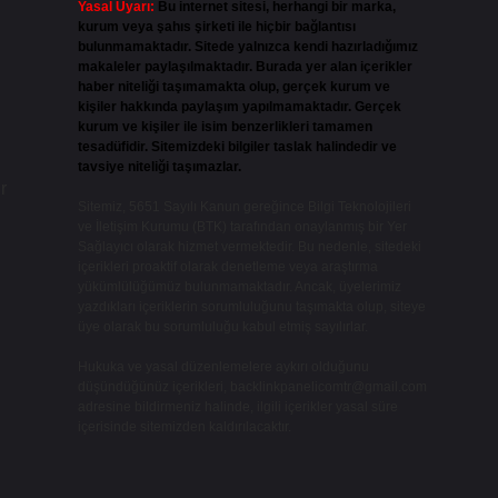
Yasal Uyarı:
Bu internet sitesi, herhangi bir marka,
kurum veya şahıs şirketi ile hiçbir bağlantısı
bulunmamaktadır. Sitede yalnızca kendi hazırladığımız
makaleler paylaşılmaktadır. Burada yer alan içerikler
haber niteliği taşımamakta olup, gerçek kurum ve
kişiler hakkında paylaşım yapılmamaktadır. Gerçek
kurum ve kişiler ile isim benzerlikleri tamamen
tesadüfidir. Sitemizdeki bilgiler taslak halindedir ve
tavsiye niteliği taşımazlar.
r
Sitemiz, 5651 Sayılı Kanun gereğince Bilgi Teknolojileri
ve İletişim Kurumu (BTK) tarafından onaylanmış bir Yer
Sağlayıcı olarak hizmet vermektedir. Bu nedenle, sitedeki
içerikleri proaktif olarak denetleme veya araştırma
yükümlülüğümüz bulunmamaktadır. Ancak, üyelerimiz
yazdıkları içeriklerin sorumluluğunu taşımakta olup, siteye
üye olarak bu sorumluluğu kabul etmiş sayılırlar.
Hukuka ve yasal düzenlemelere aykırı olduğunu
düşündüğünüz içerikleri,
backlinkpanelicomtr@gmail.com
adresine bildirmeniz halinde, ilgili içerikler yasal süre
içerisinde sitemizden kaldırılacaktır.