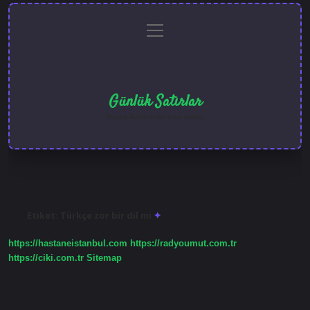
menüyü
Anasayfa
Gizlilik
Yasal
Hakkımızda
aç
Politikası
Uyarı
Günlük Satırlar
Hayatı farklı kılan kısa notlar.
Etiket:
Türkçe zor bir dil mi
https://hastaneistanbul.com
https://radyoumut.com.tr
https://ciki.com.tr
Sitemap