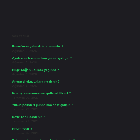
Sidebar
Son Yazılar
Enstrüman çalmak haram mıdır ?
Ağustos 6, 2026
Ayak zedelenmesi kaç günde iyileşir ?
Ağustos 5, 2026
Bilge Kağan Etil kaç yaşında ?
Ağustos 4, 2026
Anestezi okuyanlara ne denir ?
Ağustos 4, 2026
Korozyon tamamen engellenebilir mi ?
Temmuz 30, 2026
Yunus polisleri günde kaç saat çalışır ?
Temmuz 29, 2026
Köfte nasıl soslanır ?
Temmuz 27, 2026
KitUP nedir ?
Temmuz 25, 2026