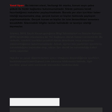
Yasal Uyarı:
Bu internet sitesi, herhangi bir marka, kurum veya şahıs
şirketi ile hiçbir bağlantısı bulunmamaktadır. Sitede yalnızca kendi
hazırladığımız makaleler paylaşılmaktadır. Burada yer alan içerikler haber
niteliği taşımamakta olup, gerçek kurum ve kişiler hakkında paylaşım
yapılmamaktadır. Gerçek kurum ve kişiler ile isim benzerlikleri tamamen
tesadüfidir. Sitemizdeki bilgiler taslak halindedir ve tavsiye niteliği
taşımazlar.
Sitemiz, 5651 Sayılı Kanun gereğince Bilgi Teknolojileri ve İletişim Kurumu
(BTK) tarafından onaylanmış bir Yer Sağlayıcı olarak hizmet vermektedir. Bu
nedenle, sitedeki içerikleri proaktif olarak denetleme veya araştırma
yükümlülüğümüz bulunmamaktadır. Ancak, üyelerimiz yazdıkları içeriklerin
sorumluluğunu taşımakta olup, siteye üye olarak bu sorumluluğu kabul
etmiş sayılırlar.
Hukuka ve yasal düzenlemelere aykırı olduğunu düşündüğünüz içerikleri,
backlinkpanelicomtr@gmail.com
adresine bildirmeniz halinde, ilgili
içerikler yasal süre içerisinde sitemizden kaldırılacaktır.
Arama