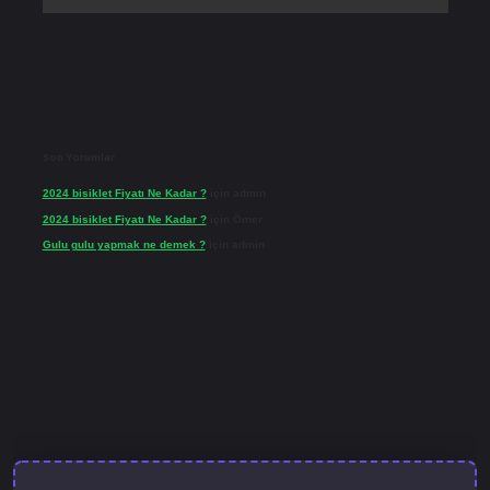
Son Yorumlar
2024 bisiklet Fiyatı Ne Kadar ?
için
admin
2024 bisiklet Fiyatı Ne Kadar ?
için
Ömer
Gulu gulu yapmak ne demek ?
için
admin
el giriş