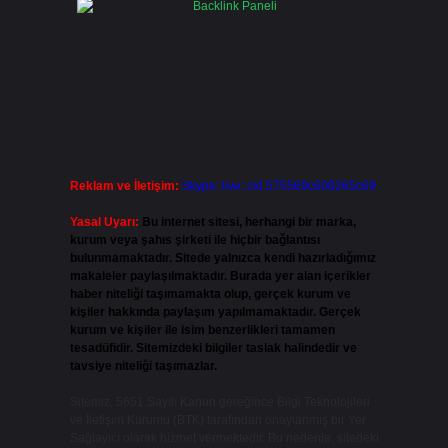
Reklam ve İletişim:
Skype: live:.cid.575569c608265c69
Yasal Uyarı:
Bu internet sitesi, herhangi bir marka,
kurum veya şahıs şirketi ile hiçbir bağlantısı
bulunmamaktadır. Sitede yalnızca kendi hazırladığımız
makaleler paylaşılmaktadır. Burada yer alan içerikler
haber niteliği taşımamakta olup, gerçek kurum ve
kişiler hakkında paylaşım yapılmamaktadır. Gerçek
kurum ve kişiler ile isim benzerlikleri tamamen
tesadüfidir. Sitemizdeki bilgiler taslak halindedir ve
tavsiye niteliği taşımazlar.
Sitemiz, 5651 Sayılı Kanun gereğince Bilgi Teknolojileri
ve İletişim Kurumu (BTK) tarafından onaylanmış bir Yer
Sağlayıcı olarak hizmet vermektedir. Bu nedenle, sitedeki