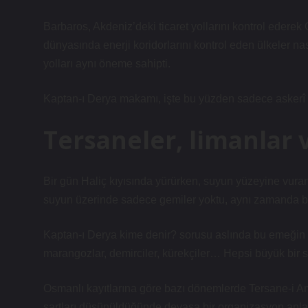
Barbaros, Akdeniz’deki ticaret yollarını kontrol edere
dünyasında enerji koridorlarını kontrol eden ülkeler na
yolları aynı öneme sahipti.
Kaptan-ı Derya makamı, işte bu yüzden sadece askerî d
Tersaneler, limanla
Bir gün Haliç kıyısında yürürken, suyun yüzeyine vur
suyun üzerinde sadece gemiler yoktu, aynı zamanda bi
Kaptan-ı Derya kime denir? sorusu aslında bu emeğin ko
marangozlar, demirciler, kürekçiler… Hepsi büyük bir s
Osmanlı kayıtlarına göre bazı dönemlerde Tersane-i Am
şartları düşünüldüğünde devasa bir organizasyon anla