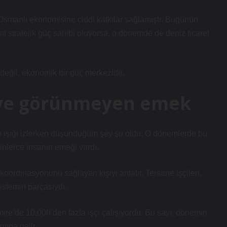
k Osmanlı ekonomisine ciddi katkılar sağlamıştı. Bugünün
sıl stratejik güç sahibi oluyorsa, o dönemde de deniz ticaret
eğil, ekonomik bir güç merkezidir.
r ve görünmeyen emek
an ışığı izlerken düşündüğüm şey şu oldu: O dönemlerde bu
nlerce insanın emeği vardı.
ordinasyonunu sağlayan kişiyi anlatır. Tersane işçileri,
istemin parçasıydı.
ire’de 10.000’den fazla işçi çalışıyordu. Bu sayı, dönemin
mına gelir.