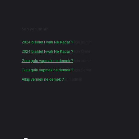
Son yorumlar
2024 bisiklet Fiyatı Ne Kadar ?
için
admin
2024 bisiklet Fiyatı Ne Kadar ?
için
Ömer
Gulu gulu yapmak ne demek ?
için
admin
Gulu gulu yapmak ne demek ?
için
Seher
Alkış vermek ne demek ?
için
admin