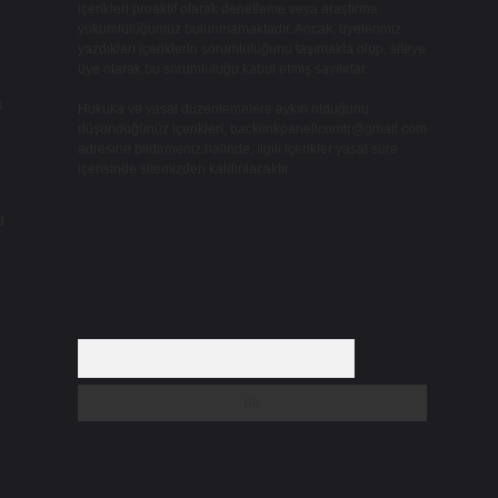
içerikleri proaktif olarak denetleme veya araştırma
yükümlülüğümüz bulunmamaktadır. Ancak, üyelerimiz
yazdıkları içeriklerin sorumluluğunu taşımakta olup, siteye
üye olarak bu sorumluluğu kabul etmiş sayılırlar.
a
Hukuka ve yasal düzenlemelere aykırı olduğunu
düşündüğünüz içerikleri,
backlinkpanelicomtr@gmail.com
adresine bildirmeniz halinde, ilgili içerikler yasal süre
içerisinde sitemizden kaldırılacaktır.
u
Arama