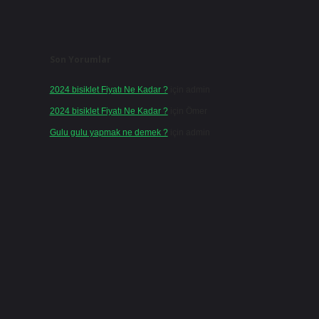
Son Yorumlar
2024 bisiklet Fiyatı Ne Kadar ?
için
admin
2024 bisiklet Fiyatı Ne Kadar ?
için
Ömer
Gulu gulu yapmak ne demek ?
için
admin