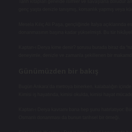
Tarih kitapları genelde isimler ve savaşlarla doludur am
genç yaşta denizle tanışmış, korsanlık yapmış veya kü
Mesela Kılıç Ali Paşa, gençliğinde İtalya açıklarında
donanmasının başına kadar yükselmişti. Bu tür hikâyele
Kaptan-ı Derya kime denir? sorusu burada biraz da “n
deneyimle, denizle ve zamanla şekillenen bir makam
Günümüzden bir bakış
Bugün Ankara’da metroya binerken, kalabalığın içinde
Kimisi iş hayatında, kimisi okulda, kimisi hayat müca
Kaptan-ı Derya kavramı bana hep şunu hatırlatıyor: Büy
Osmanlı donanması da bunun tarihsel bir örneği.