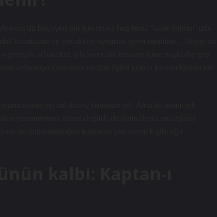
Ankara’da büyüyen biri için deniz hep biraz “uzak ihtimal” gibi
len sahil kasabaları ve çocukken oynanan gemi oyunları… Hepsi bu
 genişlik, o hareket, o bilinmezlik insanın içine başka bir şey
cünü anlamaya çalışırken en çok ilgimi çeken kavramlardan biri
donanmasının en üst düzey komutanıydı. Ama bu tanım tek
eri yönetmekten ibaret değildi; devletin deniz stratejisini
azen de imparatorluğun kaderine yön vermek gibi ağır
ünün kalbi: Kaptan-ı