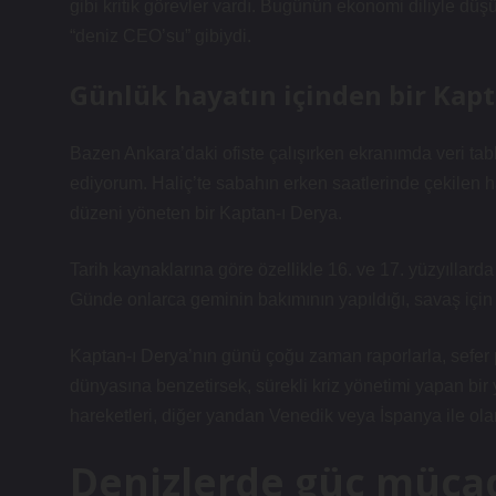
gibi kritik görevler vardı. Bugünün ekonomi diliyle düş
“deniz CEO’su” gibiydi.
Günlük hayatın içinden bir Kapt
Bazen Ankara’daki ofiste çalışırken ekranımda veri ta
ediyorum. Haliç’te sabahın erken saatlerinde çekilen ha
düzeni yöneten bir Kaptan-ı Derya.
Tarih kaynaklarına göre özellikle 16. ve 17. yüzyıllarda
Günde onlarca geminin bakımının yapıldığı, savaş için h
Kaptan-ı Derya’nın günü çoğu zaman raporlarla, sefer 
dünyasına benzetirsek, sürekli kriz yönetimi yapan bir 
hareketleri, diğer yandan Venedik veya İspanya ile ol
Denizlerde güç mücad