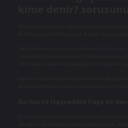
kime denir? sorusunun
Osmanlı’nın denizlerde yükselişi özellikle Barbaros H
bir Osmanlı gölü haline gelmişti. Kaptan-ı Derya makamı
Tarih kitaplarında sıkça geçen Preveze Deniz Savaşı (
Hayreddin Paşa komutasındaki Osmanlı donanması, And
zafer sadece askerî değil, psikolojik bir üstünlük de sa
Kaptan-ı Derya kime denir? sorusunun cevabı işte bura
devletin denizlerdeki varlığını temsil eden en üst figürd
Barbaros Hayreddin Paşa ve deni
Çocukken tarih kitaplarında Barbaros’un hikâyelerini 
fark ettim ki bu hikâyeler aslında oldukça gerçek, old