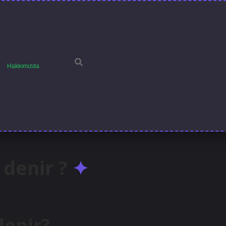
Hakkımızda
denir ?
denir?