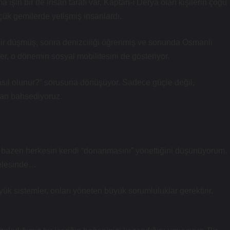
a işin bir de insan tarafı var. Kaptan-ı Derya olan kişilerin çoğu
çük gemilerde yetişmiş insanlardı.
 esir düşmüş, sonra denizciliği öğrenmiş ve sonunda Osmanlı
r, o dönemin sosyal mobilitesini de gösteriyor.
asıl olunur?” sorusuna dönüşüyor. Sadece güçle değil,
dan bahsediyoruz.
 bazen herkesin kendi “donanmasını” yönettiğini düşünüyorum.
delesinde…
ük sistemler, onları yöneten büyük sorumluluklar gerektirir.