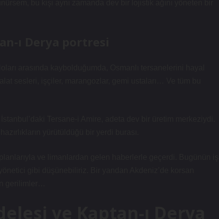
ünürsem, bu kişi aynı zamanda dev bir lojistik ağını yöneten bir
an-ı Derya portresi
bloları arasında kaybolduğumda, Osmanlı tersanelerini hayal
lat sesleri, işçiler, marangozlar, gemi ustaları… Ve tüm bu
 İstanbul’daki Tersane-i Amire, adeta dev bir üretim merkeziydi.
azırlıkların yürütüldüğü bir yerdi burası.
planlarıyla ve limanlardan gelen haberlerle geçerdi. Bugünün iş
yönetici gibi düşünebiliriz. Bir yandan Akdeniz’de korsan
an gerilimler…
elesi ve Kaptan-ı Derya