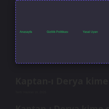
Anasayfa
Gizlilik Politikası
Yasal Uyarı
Kaptan-ı Derya kime 
Tarih: Haziran 16, 2026
Kaptan-ı Derya kime 