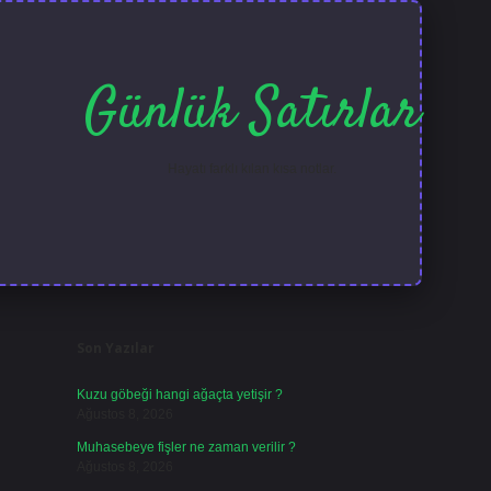
Günlük Satırlar
Hayatı farklı kılan kısa notlar.
Sidebar
ilbet güncel giri
Son Yazılar
Kuzu göbeği hangi ağaçta yetişir ?
Ağustos 8, 2026
Muhasebeye fişler ne zaman verilir ?
Ağustos 8, 2026