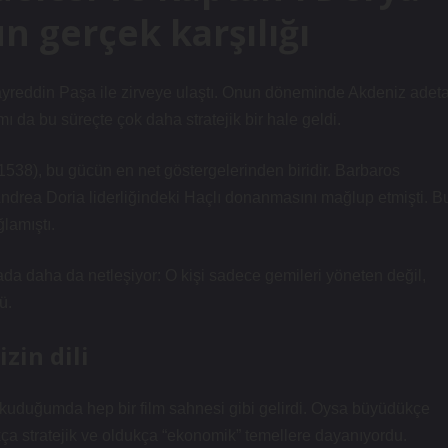
 gerçek karşılığı
ayreddin Paşa ile zirveye ulaştı. Onun döneminde Akdeniz adet
 da bu süreçte çok daha stratejik bir hale geldi.
1538), bu gücün en net göstergelerinden biridir. Barbaros
rea Doria liderliğindeki Haçlı donanmasını mağlup etmişti. B
ğlamıştı.
da daha da netleşiyor: O kişi sadece gemileri yöneten değil,
ü.
zin dili
okuduğumda hep bir film sahnesi gibi gelirdi. Oysa büyüdükçe
ukça stratejik ve oldukça “ekonomik” temellere dayanıyordu.