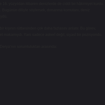
 16. yüzyıldan itibaren denizlerde de ciddi bir hâkimiyet kurdu.
. Bugünün diliyle söylersek, donanma komutanı, deniz
üydü.
r kişinin rütbesinden çok daha fazlasını anlatır. Bu görev,
et makamıydı. Yani sadece askerî değil, siyasî bir pozisyondu.
 Derya’nın sorumlulukları arasında: