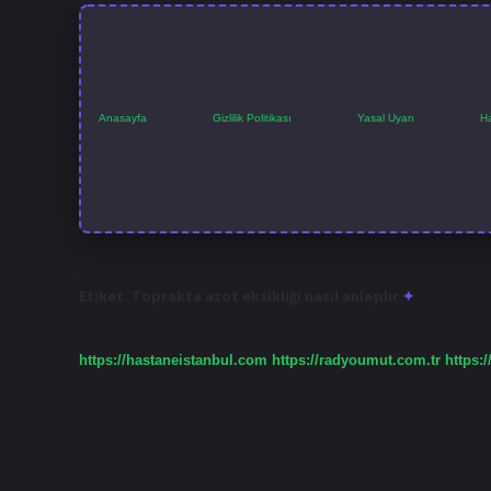
Anasayfa
Gizlilik Politikası
Yasal Uyarı
H
Etiket:
Toprakta azot eksikliği nasıl anlaşılır
https://hastaneistanbul.com
https://radyoumut.com.tr
https:/