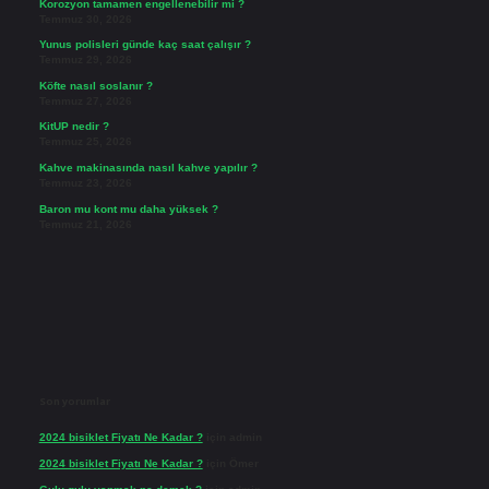
Korozyon tamamen engellenebilir mi ?
Temmuz 30, 2026
Yunus polisleri günde kaç saat çalışır ?
Temmuz 29, 2026
Köfte nasıl soslanır ?
Temmuz 27, 2026
KitUP nedir ?
Temmuz 25, 2026
Kahve makinasında nasıl kahve yapılır ?
Temmuz 23, 2026
Baron mu kont mu daha yüksek ?
Temmuz 21, 2026
Son yorumlar
2024 bisiklet Fiyatı Ne Kadar ?
için
admin
2024 bisiklet Fiyatı Ne Kadar ?
için
Ömer