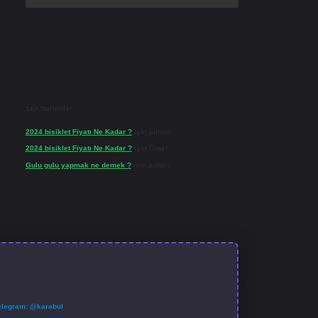
Son Yorumlar
2024 bisiklet Fiyatı Ne Kadar ?
için
admin
2024 bisiklet Fiyatı Ne Kadar ?
için
Ömer
Gulu gulu yapmak ne demek ?
için
admin
elegram: @karabul