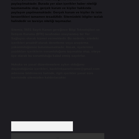
paylaşılmaktadır. Burada yer alan içerikler haber niteliği
taşımamakta olup, gerçek kurum ve kişiler hakkında
paylaşım yapılmamaktadır. Gerçek kurum ve kişiler ile isim
benzerlikleri tamamen tesadüfidir. Sitemizdeki bilgiler taslak
halindedir ve tavsiye niteliği taşımazlar.
Sitemiz, 5651 Sayılı Kanun gereğince Bilgi Teknolojileri ve
İletişim Kurumu (BTK) tarafından onaylanmış bir Yer
Sağlayıcı olarak hizmet vermektedir. Bu nedenle, sitedeki
içerikleri proaktif olarak denetleme veya araştırma
yükümlülüğümüz bulunmamaktadır. Ancak, üyelerimiz
yazdıkları içeriklerin sorumluluğunu taşımakta olup, siteye
üye olarak bu sorumluluğu kabul etmiş sayılırlar.
Hukuka ve yasal düzenlemelere aykırı olduğunu
düşündüğünüz içerikleri,
backlinkpanelicomtr@gmail.com
adresine bildirmeniz halinde, ilgili içerikler yasal süre
içerisinde sitemizden kaldırılacaktır.
Arama