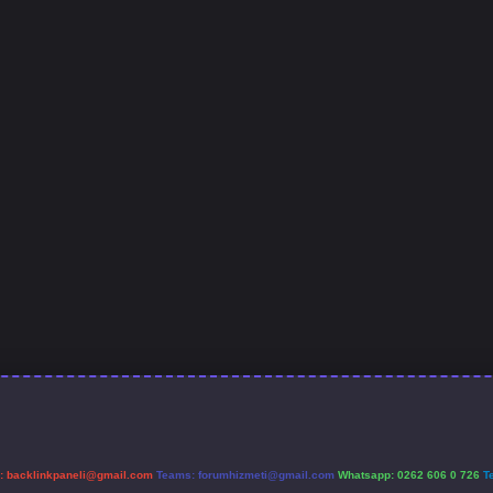
l:
backlinkpaneli@gmail.com
Teams:
forumhizmeti@gmail.com
Whatsapp: 0262 606 0 726
T