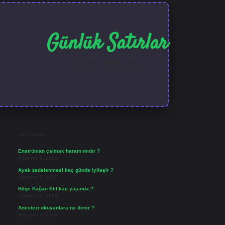
Günlük Satırlar
Hayatı farklı kılan kısa notlar.
Sidebar
ilbet güncel giriş
Son Yazılar
Enstrüman çalmak haram mıdır ?
Ağustos 6, 2026
Ayak zedelenmesi kaç günde iyileşir ?
Ağustos 5, 2026
Bilge Kağan Etil kaç yaşında ?
Ağustos 4, 2026
Anestezi okuyanlara ne denir ?
Ağustos 4, 2026