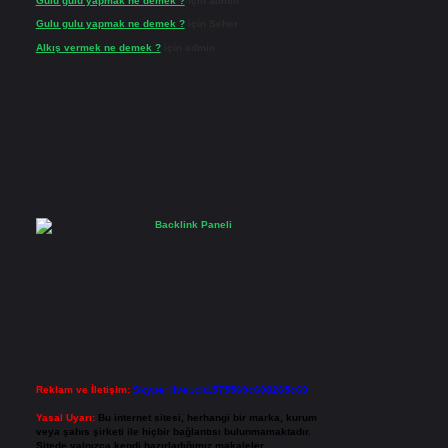
Gulu gulu yapmak ne demek ?
için
admin
Gulu gulu yapmak ne demek ?
için
Seher
Alkış vermek ne demek ?
için
admin
Reklam ve İletişim:
Skype: live:.cid.575569c608265c69
Yasal Uyarı:
Bu internet sitesi, herhangi bir marka, kurum
veya şahıs şirketi ile hiçbir bağlantısı bulunmamaktadır.
Sitede yalnızca kendi hazırladığımız makaleler