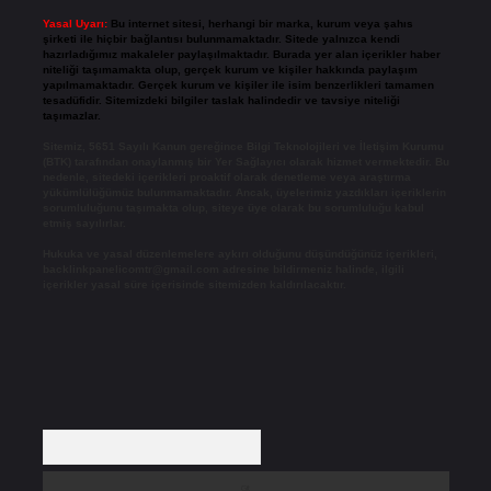
Yasal Uyarı:
Bu internet sitesi, herhangi bir marka, kurum veya şahıs
şirketi ile hiçbir bağlantısı bulunmamaktadır. Sitede yalnızca kendi
hazırladığımız makaleler paylaşılmaktadır. Burada yer alan içerikler haber
niteliği taşımamakta olup, gerçek kurum ve kişiler hakkında paylaşım
yapılmamaktadır. Gerçek kurum ve kişiler ile isim benzerlikleri tamamen
tesadüfidir. Sitemizdeki bilgiler taslak halindedir ve tavsiye niteliği
taşımazlar.
Sitemiz, 5651 Sayılı Kanun gereğince Bilgi Teknolojileri ve İletişim Kurumu
(BTK) tarafından onaylanmış bir Yer Sağlayıcı olarak hizmet vermektedir. Bu
nedenle, sitedeki içerikleri proaktif olarak denetleme veya araştırma
yükümlülüğümüz bulunmamaktadır. Ancak, üyelerimiz yazdıkları içeriklerin
sorumluluğunu taşımakta olup, siteye üye olarak bu sorumluluğu kabul
etmiş sayılırlar.
Hukuka ve yasal düzenlemelere aykırı olduğunu düşündüğünüz içerikleri,
backlinkpanelicomtr@gmail.com
adresine bildirmeniz halinde, ilgili
içerikler yasal süre içerisinde sitemizden kaldırılacaktır.
Arama