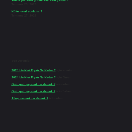
Yunus polisleri günde kaç saat çalışır ?
Temmuz 29, 2026
Köfte nasıl soslanır ?
Temmuz 27, 2026
Son yorumlar
2024 bisiklet Fiyatı Ne Kadar ?
için
admin
2024 bisiklet Fiyatı Ne Kadar ?
için
Ömer
Gulu gulu yapmak ne demek ?
için
admin
Gulu gulu yapmak ne demek ?
için
Seher
Alkış vermek ne demek ?
için
admin