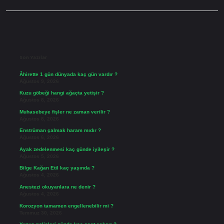
Sidebar
Son Yazılar
Âhirette 1 gün dünyada kaç gün vardır ?
Ağustos 9, 2026
Kuzu göbeği hangi ağaçta yetişir ?
Ağustos 8, 2026
Muhasebeye fişler ne zaman verilir ?
Ağustos 8, 2026
Enstrüman çalmak haram mıdır ?
Ağustos 6, 2026
Ayak zedelenmesi kaç günde iyileşir ?
Ağustos 5, 2026
Bilge Kağan Etil kaç yaşında ?
Ağustos 4, 2026
Anestezi okuyanlara ne denir ?
Ağustos 4, 2026
Korozyon tamamen engellenebilir mi ?
Temmuz 30, 2026