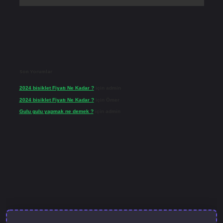
Son Yorumlar
2024 bisiklet Fiyatı Ne Kadar ?
için
admin
2024 bisiklet Fiyatı Ne Kadar ?
için
Ömer
Gulu gulu yapmak ne demek ?
için
admin
et güncel giriş