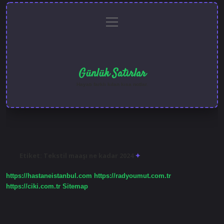
menüyü
Anasayfa
Gizlilik
Yasal
Hakkımızda
aç
Politikası
Uyarı
Günlük Satırlar
Hayatı farklı kılan kısa notlar.
Etiket:
Tekstil maaşı ne kadar 2024
https://hastaneistanbul.com
https://radyoumut.com.tr
https://ciki.com.tr
Sitemap