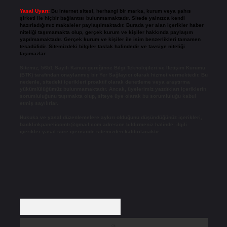
Yasal Uyarı:
Bu internet sitesi, herhangi bir marka, kurum veya şahıs
şirketi ile hiçbir bağlantısı bulunmamaktadır. Sitede yalnızca kendi
hazırladığımız makaleler paylaşılmaktadır. Burada yer alan içerikler haber
niteliği taşımamakta olup, gerçek kurum ve kişiler hakkında paylaşım
yapılmamaktadır. Gerçek kurum ve kişiler ile isim benzerlikleri tamamen
tesadüfidir. Sitemizdeki bilgiler taslak halindedir ve tavsiye niteliği
taşımazlar.
Sitemiz, 5651 Sayılı Kanun gereğince Bilgi Teknolojileri ve İletişim Kurumu
(BTK) tarafından onaylanmış bir Yer Sağlayıcı olarak hizmet vermektedir. Bu
nedenle, sitedeki içerikleri proaktif olarak denetleme veya araştırma
yükümlülüğümüz bulunmamaktadır. Ancak, üyelerimiz yazdıkları içeriklerin
sorumluluğunu taşımakta olup, siteye üye olarak bu sorumluluğu kabul
etmiş sayılırlar.
Hukuka ve yasal düzenlemelere aykırı olduğunu düşündüğünüz içerikleri,
backlinkpanelicomtr@gmail.com
adresine bildirmeniz halinde, ilgili
içerikler yasal süre içerisinde sitemizden kaldırılacaktır.
Arama