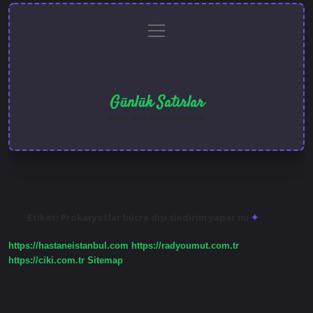
menüyü
Anasayfa
Gizlilik
Yasal
Hakkımızda
aç
Politikası
Uyarı
Günlük Satırlar
Hayatı farklı kılan kısa notlar.
Etiket:
Prokaryotlar hücre dışı sindirim yapar mı
https://hastaneistanbul.com
https://radyoumut.com.tr
https://ciki.com.tr
Sitemap