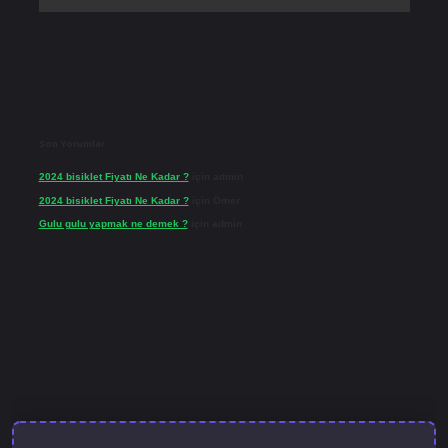
Son Yorumlar
2024 bisiklet Fiyatı Ne Kadar ?
için
admin
2024 bisiklet Fiyatı Ne Kadar ?
için
Ömer
Gulu gulu yapmak ne demek ?
için
admin
lbet güncel giriş