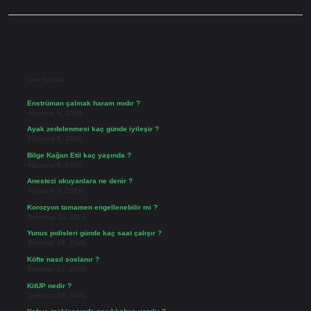
Sidebar
Son Yazılar
Enstrüman çalmak haram mıdır ?
Ağustos 6, 2026
Ayak zedelenmesi kaç günde iyileşir ?
Ağustos 5, 2026
Bilge Kağan Etil kaç yaşında ?
Ağustos 4, 2026
Anestezi okuyanlara ne denir ?
Ağustos 4, 2026
Korozyon tamamen engellenebilir mi ?
Temmuz 30, 2026
Yunus polisleri günde kaç saat çalışır ?
Temmuz 29, 2026
Köfte nasıl soslanır ?
Temmuz 27, 2026
KitUP nedir ?
Temmuz 25, 2026