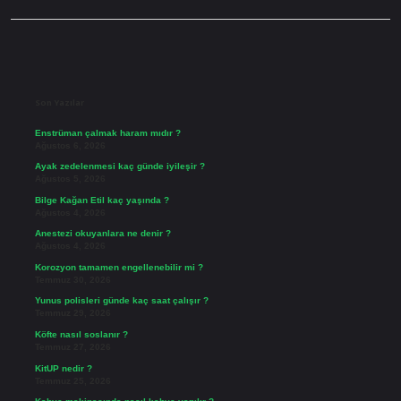
Sidebar
Son Yazılar
Enstrüman çalmak haram mıdır ?
Ağustos 6, 2026
Ayak zedelenmesi kaç günde iyileşir ?
Ağustos 5, 2026
Bilge Kağan Etil kaç yaşında ?
Ağustos 4, 2026
Anestezi okuyanlara ne denir ?
Ağustos 4, 2026
Korozyon tamamen engellenebilir mi ?
Temmuz 30, 2026
Yunus polisleri günde kaç saat çalışır ?
Temmuz 29, 2026
Köfte nasıl soslanır ?
Temmuz 27, 2026
KitUP nedir ?
Temmuz 25, 2026