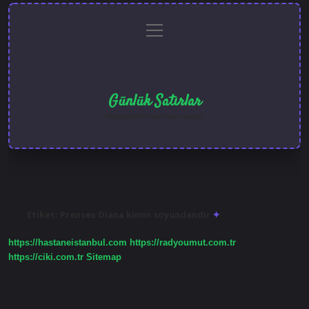
menüyü
Anasayfa
Gizlilik
Yasal
Hakkımızda
aç
Politikası
Uyarı
Günlük Satırlar
Hayatı farklı kılan kısa notlar.
Etiket:
Prenses Diana kimin soyundandır
https://hastaneistanbul.com
https://radyoumut.com.tr
https://ciki.com.tr
Sitemap