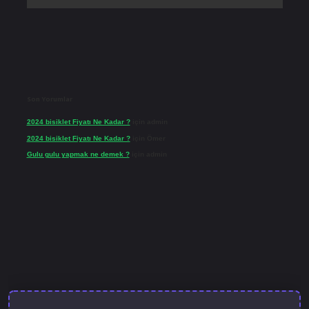
Son Yorumlar
2024 bisiklet Fiyatı Ne Kadar ?
için
admin
2024 bisiklet Fiyatı Ne Kadar ?
için
Ömer
Gulu gulu yapmak ne demek ?
için
admin
bet güncel giriş