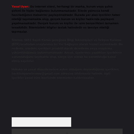
Yasal Uyarı:
Bu internet sitesi, herhangi bir marka, kurum veya şahıs
şirketi ile hiçbir bağlantısı bulunmamaktadır. Sitede yalnızca kendi
hazırladığımız makaleler paylaşılmaktadır. Burada yer alan içerikler haber
niteliği taşımamakta olup, gerçek kurum ve kişiler hakkında paylaşım
yapılmamaktadır. Gerçek kurum ve kişiler ile isim benzerlikleri tamamen
tesadüfidir. Sitemizdeki bilgiler taslak halindedir ve tavsiye niteliği
taşımazlar.
Sitemiz, 5651 Sayılı Kanun gereğince Bilgi Teknolojileri ve İletişim Kurumu
(BTK) tarafından onaylanmış bir Yer Sağlayıcı olarak hizmet vermektedir. Bu
nedenle, sitedeki içerikleri proaktif olarak denetleme veya araştırma
yükümlülüğümüz bulunmamaktadır. Ancak, üyelerimiz yazdıkları içeriklerin
sorumluluğunu taşımakta olup, siteye üye olarak bu sorumluluğu kabul
etmiş sayılırlar.
Hukuka ve yasal düzenlemelere aykırı olduğunu düşündüğünüz içerikleri,
backlinkpanelicomtr@gmail.com
adresine bildirmeniz halinde, ilgili
içerikler yasal süre içerisinde sitemizden kaldırılacaktır.
Arama