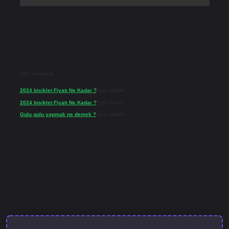
Son Yorumlar
2024 bisiklet Fiyatı Ne Kadar ?
için
admin
2024 bisiklet Fiyatı Ne Kadar ?
için
Ömer
Gulu gulu yapmak ne demek ?
için
admin
ncel giriş