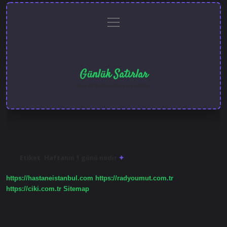
menüyü
Anasayfa
Gizlilik
Yasal
Hakkımızda
aç
Politikası
Uyarı
Günlük Satırlar
Hayatı farklı kılan kısa notlar.
Etiket:
Haftanın 1 günü nedir
https://hastaneistanbul.com
https://radyoumut.com.tr
https://ciki.com.tr
Sitemap