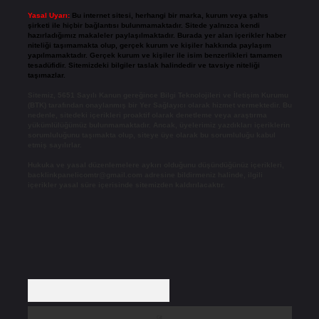
Yasal Uyarı:
Bu internet sitesi, herhangi bir marka, kurum veya şahıs
şirketi ile hiçbir bağlantısı bulunmamaktadır. Sitede yalnızca kendi
hazırladığımız makaleler paylaşılmaktadır. Burada yer alan içerikler haber
niteliği taşımamakta olup, gerçek kurum ve kişiler hakkında paylaşım
yapılmamaktadır. Gerçek kurum ve kişiler ile isim benzerlikleri tamamen
tesadüfidir. Sitemizdeki bilgiler taslak halindedir ve tavsiye niteliği
taşımazlar.
Sitemiz, 5651 Sayılı Kanun gereğince Bilgi Teknolojileri ve İletişim Kurumu
(BTK) tarafından onaylanmış bir Yer Sağlayıcı olarak hizmet vermektedir. Bu
nedenle, sitedeki içerikleri proaktif olarak denetleme veya araştırma
yükümlülüğümüz bulunmamaktadır. Ancak, üyelerimiz yazdıkları içeriklerin
sorumluluğunu taşımakta olup, siteye üye olarak bu sorumluluğu kabul
etmiş sayılırlar.
Hukuka ve yasal düzenlemelere aykırı olduğunu düşündüğünüz içerikleri,
backlinkpanelicomtr@gmail.com
adresine bildirmeniz halinde, ilgili
içerikler yasal süre içerisinde sitemizden kaldırılacaktır.
Arama