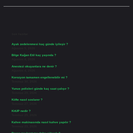
Sidebar
Son Yazılar
Ayak zedelenmesi kaç günde iyileşir ?
Ağustos 5, 2026
Bilge Kağan Etil kaç yaşında ?
Ağustos 4, 2026
Anestezi okuyanlara ne denir ?
Ağustos 4, 2026
Korozyon tamamen engellenebilir mi ?
Temmuz 30, 2026
Yunus polisleri günde kaç saat çalışır ?
Temmuz 29, 2026
Köfte nasıl soslanır ?
Temmuz 27, 2026
KitUP nedir ?
Temmuz 25, 2026
Kahve makinasında nasıl kahve yapılır ?
Temmuz 23, 2026