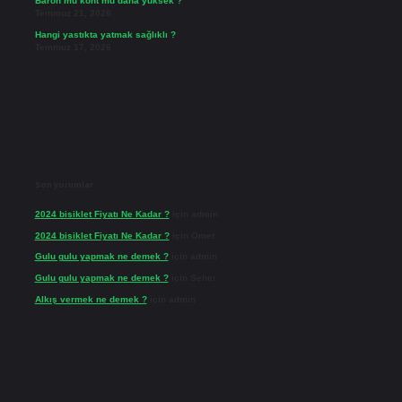
Baron mu kont mu daha yüksek ?
Temmuz 21, 2026
Hangi yastıkta yatmak sağlıklı ?
Temmuz 17, 2026
Son yorumlar
2024 bisiklet Fiyatı Ne Kadar ?
için
admin
2024 bisiklet Fiyatı Ne Kadar ?
için
Ömer
Gulu gulu yapmak ne demek ?
için
admin
Gulu gulu yapmak ne demek ?
için
Seher
Alkış vermek ne demek ?
için
admin