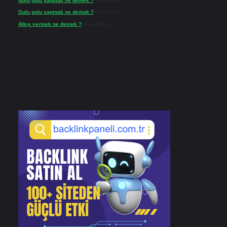
Gulu gulu yapmak ne demek ?
için
admin
Gulu gulu yapmak ne demek ?
için
Seher
Alkış vermek ne demek ?
için
admin