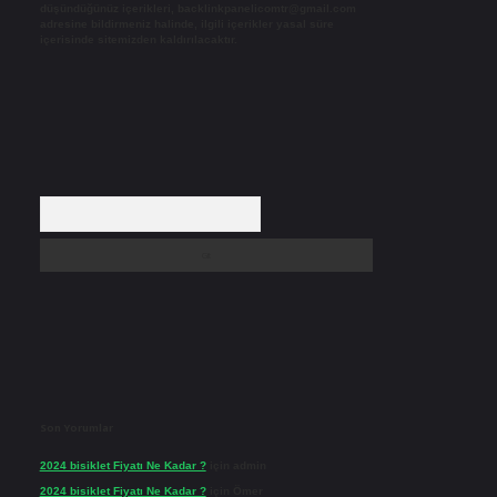
düşündüğünüz içerikleri,
backlinkpanelicomtr@gmail.com
adresine bildirmeniz halinde, ilgili içerikler yasal süre
içerisinde sitemizden kaldırılacaktır.
Arama
Son Yorumlar
2024 bisiklet Fiyatı Ne Kadar ?
için
admin
2024 bisiklet Fiyatı Ne Kadar ?
için
Ömer