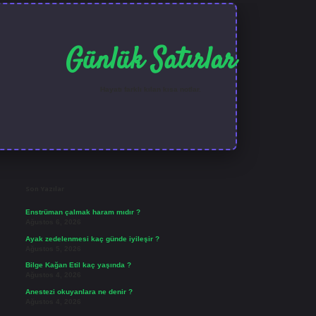
Günlük Satırlar
Hayatı farklı kılan kısa notlar.
Sidebar
ilbet güncel giriş
Son Yazılar
Enstrüman çalmak haram mıdır ?
Ağustos 6, 2026
Ayak zedelenmesi kaç günde iyileşir ?
Ağustos 5, 2026
Bilge Kağan Etil kaç yaşında ?
Ağustos 4, 2026
Anestezi okuyanlara ne denir ?
Ağustos 4, 2026