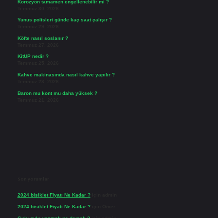
Korozyon tamamen engellenebilir mi ?
Temmuz 30, 2026
Yunus polisleri günde kaç saat çalışır ?
Temmuz 29, 2026
Köfte nasıl soslanır ?
Temmuz 27, 2026
KitUP nedir ?
Temmuz 25, 2026
Kahve makinasında nasıl kahve yapılır ?
Temmuz 23, 2026
Baron mu kont mu daha yüksek ?
Temmuz 21, 2026
Son yorumlar
2024 bisiklet Fiyatı Ne Kadar ?
için
admin
2024 bisiklet Fiyatı Ne Kadar ?
için
Ömer