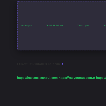
Anasayfa
Gizlilik Politikası
Yasal Uyarı
H
Etiket:
Etik ihlalleri nelerdir
https://hastaneistanbul.com
https://radyoumut.com.tr
https:/