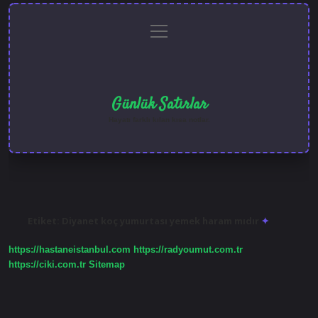
menüyü
Anasayfa
Gizlilik
Yasal
Hakkımızda
aç
Politikası
Uyarı
Günlük Satırlar
Hayatı farklı kılan kısa notlar.
Etiket:
Diyanet koç yumurtası yemek haram mıdır
https://hastaneistanbul.com
https://radyoumut.com.tr
https://ciki.com.tr
Sitemap