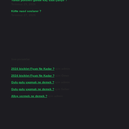
Yunus polisleri günde kaç saat çalışır ?
Temmuz 29, 2026
Köfte nasıl soslanır ?
Temmuz 27, 2026
Son yorumlar
2024 bisiklet Fiyatı Ne Kadar ?
için
admin
2024 bisiklet Fiyatı Ne Kadar ?
için
Ömer
Gulu gulu yapmak ne demek ?
için
admin
Gulu gulu yapmak ne demek ?
için
Seher
Alkış vermek ne demek ?
için
admin