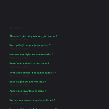
Sidebar
Son Yazılar
Âhirette 1 gün dünyada kaç gün vardır ?
Ağustos 9, 2026
Kuzu göbeği hangi ağaçta yetişir ?
Ağustos 8, 2026
Muhasebeye fişler ne zaman verilir ?
Ağustos 8, 2026
Enstrüman çalmak haram mıdır ?
Ağustos 6, 2026
Ayak zedelenmesi kaç günde iyileşir ?
Ağustos 5, 2026
Bilge Kağan Etil kaç yaşında ?
Ağustos 4, 2026
Anestezi okuyanlara ne denir ?
Ağustos 4, 2026
Korozyon tamamen engellenebilir mi ?
Temmuz 30, 2026