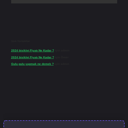
Son Yorumlar
2024 bisiklet Fiyatı Ne Kadar ?
için
admin
2024 bisiklet Fiyatı Ne Kadar ?
için
Ömer
Gulu gulu yapmak ne demek ?
için
admin
lbet güncel giriş