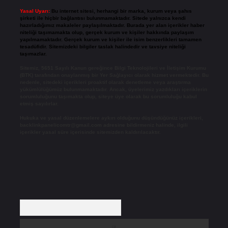
Yasal Uyarı:
Bu internet sitesi, herhangi bir marka, kurum veya şahıs
şirketi ile hiçbir bağlantısı bulunmamaktadır. Sitede yalnızca kendi
hazırladığımız makaleler paylaşılmaktadır. Burada yer alan içerikler haber
niteliği taşımamakta olup, gerçek kurum ve kişiler hakkında paylaşım
yapılmamaktadır. Gerçek kurum ve kişiler ile isim benzerlikleri tamamen
tesadüfidir. Sitemizdeki bilgiler taslak halindedir ve tavsiye niteliği
taşımazlar.
Sitemiz, 5651 Sayılı Kanun gereğince Bilgi Teknolojileri ve İletişim Kurumu
(BTK) tarafından onaylanmış bir Yer Sağlayıcı olarak hizmet vermektedir. Bu
nedenle, sitedeki içerikleri proaktif olarak denetleme veya araştırma
yükümlülüğümüz bulunmamaktadır. Ancak, üyelerimiz yazdıkları içeriklerin
sorumluluğunu taşımakta olup, siteye üye olarak bu sorumluluğu kabul
etmiş sayılırlar.
Hukuka ve yasal düzenlemelere aykırı olduğunu düşündüğünüz içerikleri,
backlinkpanelicomtr@gmail.com
adresine bildirmeniz halinde, ilgili
içerikler yasal süre içerisinde sitemizden kaldırılacaktır.
Arama