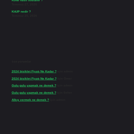
Köfte nasıl soslanır ?
Temmuz 27, 2026
KitUP nedir ?
Temmuz 25, 2026
Son yorumlar
2024 bisiklet Fiyatı Ne Kadar ?
için
admin
2024 bisiklet Fiyatı Ne Kadar ?
için
Ömer
Gulu gulu yapmak ne demek ?
için
admin
Gulu gulu yapmak ne demek ?
için
Seher
Alkış vermek ne demek ?
için
admin