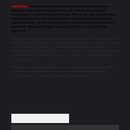
Yasal Uyarı:
Bu internet sitesi, herhangi bir marka, kurum veya şahıs
şirketi ile hiçbir bağlantısı bulunmamaktadır. Sitede yalnızca kendi
hazırladığımız makaleler paylaşılmaktadır. Burada yer alan içerikler haber
niteliği taşımamakta olup, gerçek kurum ve kişiler hakkında paylaşım
yapılmamaktadır. Gerçek kurum ve kişiler ile isim benzerlikleri tamamen
tesadüfidir. Sitemizdeki bilgiler taslak halindedir ve tavsiye niteliği
taşımazlar.
Sitemiz, 5651 Sayılı Kanun gereğince Bilgi Teknolojileri ve İletişim Kurumu
(BTK) tarafından onaylanmış bir Yer Sağlayıcı olarak hizmet vermektedir. Bu
nedenle, sitedeki içerikleri proaktif olarak denetleme veya araştırma
yükümlülüğümüz bulunmamaktadır. Ancak, üyelerimiz yazdıkları içeriklerin
sorumluluğunu taşımakta olup, siteye üye olarak bu sorumluluğu kabul
etmiş sayılırlar.
Hukuka ve yasal düzenlemelere aykırı olduğunu düşündüğünüz içerikleri,
backlinkpanelicomtr@gmail.com
adresine bildirmeniz halinde, ilgili
içerikler yasal süre içerisinde sitemizden kaldırılacaktır.
Arama