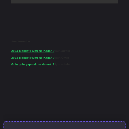
Son Yorumlar
2024 bisiklet Fiyatı Ne Kadar ?
için
admin
2024 bisiklet Fiyatı Ne Kadar ?
için
Ömer
Gulu gulu yapmak ne demek ?
için
admin
lbet güncel giriş