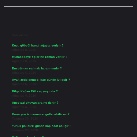
Sidebar
Son Yazılar
Kuzu göbeği hangi ağaçta yetişir ?
Ağustos 8, 2026
Muhasebeye fişler ne zaman verilir ?
Ağustos 8, 2026
Enstrüman çalmak haram mıdır ?
Ağustos 6, 2026
Ayak zedelenmesi kaç günde iyileşir ?
Ağustos 5, 2026
Bilge Kağan Etil kaç yaşında ?
Ağustos 4, 2026
Anestezi okuyanlara ne denir ?
Ağustos 4, 2026
Korozyon tamamen engellenebilir mi ?
Temmuz 30, 2026
Yunus polisleri günde kaç saat çalışır ?
Temmuz 29, 2026