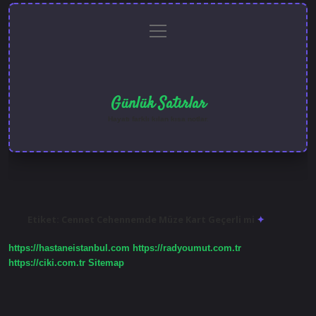
menüyü
Anasayfa
Gizlilik
Yasal
Hakkımızda
aç
Politikası
Uyarı
Günlük Satırlar
Hayatı farklı kılan kısa notlar.
Etiket:
Cennet Cehennemde Müze Kart Geçerli mi
https://hastaneistanbul.com
https://radyoumut.com.tr
https://ciki.com.tr
Sitemap