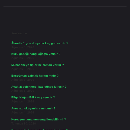
Sidebar
Son Yazılar
Âhirette 1 gün dünyada kaç gün vardır ?
Ağustos 9, 2026
Kuzu göbeği hangi ağaçta yetişir ?
Ağustos 8, 2026
Muhasebeye fişler ne zaman verilir ?
Ağustos 8, 2026
Enstrüman çalmak haram mıdır ?
Ağustos 6, 2026
Ayak zedelenmesi kaç günde iyileşir ?
Ağustos 5, 2026
Bilge Kağan Etil kaç yaşında ?
Ağustos 4, 2026
Anestezi okuyanlara ne denir ?
Ağustos 4, 2026
Korozyon tamamen engellenebilir mi ?
Temmuz 30, 2026