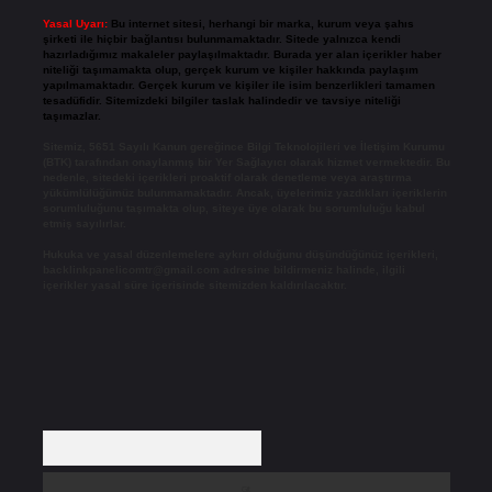
Yasal Uyarı:
Bu internet sitesi, herhangi bir marka, kurum veya şahıs
şirketi ile hiçbir bağlantısı bulunmamaktadır. Sitede yalnızca kendi
hazırladığımız makaleler paylaşılmaktadır. Burada yer alan içerikler haber
niteliği taşımamakta olup, gerçek kurum ve kişiler hakkında paylaşım
yapılmamaktadır. Gerçek kurum ve kişiler ile isim benzerlikleri tamamen
tesadüfidir. Sitemizdeki bilgiler taslak halindedir ve tavsiye niteliği
taşımazlar.
Sitemiz, 5651 Sayılı Kanun gereğince Bilgi Teknolojileri ve İletişim Kurumu
(BTK) tarafından onaylanmış bir Yer Sağlayıcı olarak hizmet vermektedir. Bu
nedenle, sitedeki içerikleri proaktif olarak denetleme veya araştırma
yükümlülüğümüz bulunmamaktadır. Ancak, üyelerimiz yazdıkları içeriklerin
sorumluluğunu taşımakta olup, siteye üye olarak bu sorumluluğu kabul
etmiş sayılırlar.
Hukuka ve yasal düzenlemelere aykırı olduğunu düşündüğünüz içerikleri,
backlinkpanelicomtr@gmail.com
adresine bildirmeniz halinde, ilgili
içerikler yasal süre içerisinde sitemizden kaldırılacaktır.
Arama