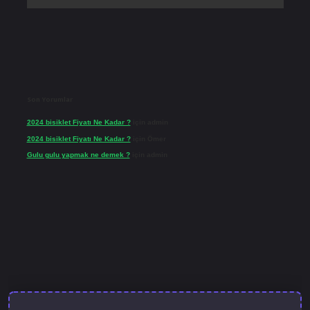
Son Yorumlar
2024 bisiklet Fiyatı Ne Kadar ?
için
admin
2024 bisiklet Fiyatı Ne Kadar ?
için
Ömer
Gulu gulu yapmak ne demek ?
için
admin
l giriş