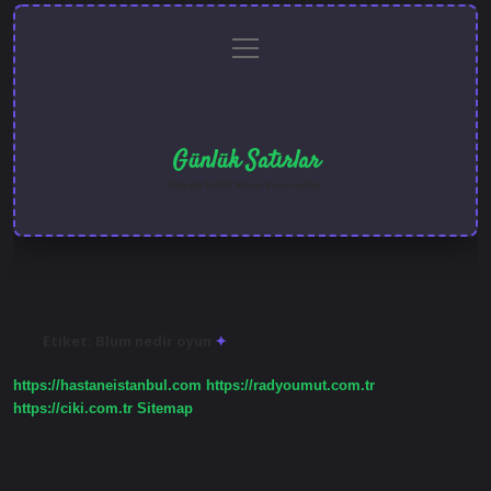
menüyü
Anasayfa
Gizlilik
Yasal
Hakkımızda
aç
Politikası
Uyarı
Günlük Satırlar
Hayatı farklı kılan kısa notlar.
Etiket:
Blum nedir oyun
https://hastaneistanbul.com
https://radyoumut.com.tr
https://ciki.com.tr
Sitemap