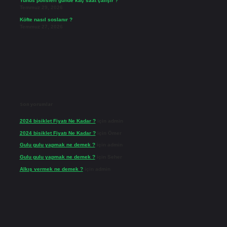
Yunus polisleri günde kaç saat çalışır ?
Temmuz 29, 2026
Köfte nasıl soslanır ?
Temmuz 27, 2026
Son yorumlar
2024 bisiklet Fiyatı Ne Kadar ?
için
admin
2024 bisiklet Fiyatı Ne Kadar ?
için
Ömer
Gulu gulu yapmak ne demek ?
için
admin
Gulu gulu yapmak ne demek ?
için
Seher
Alkış vermek ne demek ?
için
admin