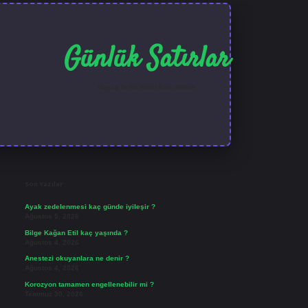
Günlük Satırlar
Hayatı farklı kılan kısa notlar.
Sidebar
ilbet güncel giriş
Son Yazılar
Ayak zedelenmesi kaç günde iyileşir ?
Ağustos 5, 2026
Bilge Kağan Etil kaç yaşında ?
Ağustos 4, 2026
Anestezi okuyanlara ne denir ?
Ağustos 4, 2026
Korozyon tamamen engellenebilir mi ?
Temmuz 30, 2026