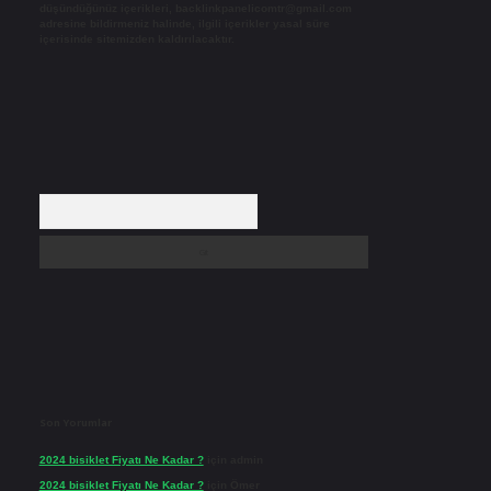
düşündüğünüz içerikleri,
backlinkpanelicomtr@gmail.com
adresine bildirmeniz halinde, ilgili içerikler yasal süre
içerisinde sitemizden kaldırılacaktır.
Arama
Son Yorumlar
2024 bisiklet Fiyatı Ne Kadar ?
için
admin
2024 bisiklet Fiyatı Ne Kadar ?
için
Ömer