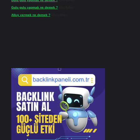
Gulu gulu yapmak ne demek ?
için
admin
Gulu gulu yapmak ne demek ?
için
Seher
Alkış vermek ne demek ?
için
admin