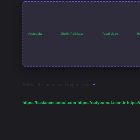
Anasayfa
Gizlilik Politikası
Yasal Uyarı
H
Etiket:
Bir insan nasıl bağımlı olur
https://hastaneistanbul.com
https://radyoumut.com.tr
https:/