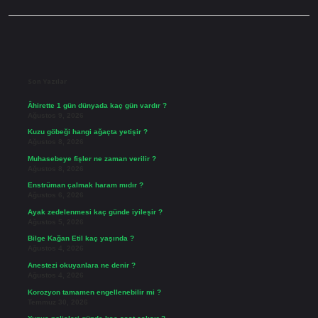
Sidebar
Son Yazılar
Âhirette 1 gün dünyada kaç gün vardır ?
Ağustos 9, 2026
Kuzu göbeği hangi ağaçta yetişir ?
Ağustos 8, 2026
Muhasebeye fişler ne zaman verilir ?
Ağustos 8, 2026
Enstrüman çalmak haram mıdır ?
Ağustos 6, 2026
Ayak zedelenmesi kaç günde iyileşir ?
Ağustos 5, 2026
Bilge Kağan Etil kaç yaşında ?
Ağustos 4, 2026
Anestezi okuyanlara ne denir ?
Ağustos 4, 2026
Korozyon tamamen engellenebilir mi ?
Temmuz 30, 2026