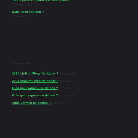
Yunus polisleri günde kaç saat çalışır ?
Temmuz 29, 2026
Köfte nasıl soslanır ?
Temmuz 27, 2026
Son yorumlar
2024 bisiklet Fiyatı Ne Kadar ?
için
admin
2024 bisiklet Fiyatı Ne Kadar ?
için
Ömer
Gulu gulu yapmak ne demek ?
için
admin
Gulu gulu yapmak ne demek ?
için
Seher
Alkış vermek ne demek ?
için
admin