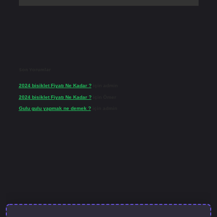
Son Yorumlar
2024 bisiklet Fiyatı Ne Kadar ?
için
admin
2024 bisiklet Fiyatı Ne Kadar ?
için
Ömer
Gulu gulu yapmak ne demek ?
için
admin
lbet güncel giriş