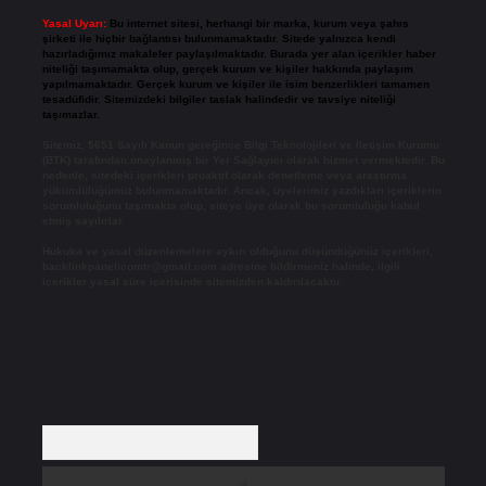
Yasal Uyarı:
Bu internet sitesi, herhangi bir marka, kurum veya şahıs
şirketi ile hiçbir bağlantısı bulunmamaktadır. Sitede yalnızca kendi
hazırladığımız makaleler paylaşılmaktadır. Burada yer alan içerikler haber
niteliği taşımamakta olup, gerçek kurum ve kişiler hakkında paylaşım
yapılmamaktadır. Gerçek kurum ve kişiler ile isim benzerlikleri tamamen
tesadüfidir. Sitemizdeki bilgiler taslak halindedir ve tavsiye niteliği
taşımazlar.
Sitemiz, 5651 Sayılı Kanun gereğince Bilgi Teknolojileri ve İletişim Kurumu
(BTK) tarafından onaylanmış bir Yer Sağlayıcı olarak hizmet vermektedir. Bu
nedenle, sitedeki içerikleri proaktif olarak denetleme veya araştırma
yükümlülüğümüz bulunmamaktadır. Ancak, üyelerimiz yazdıkları içeriklerin
sorumluluğunu taşımakta olup, siteye üye olarak bu sorumluluğu kabul
etmiş sayılırlar.
Hukuka ve yasal düzenlemelere aykırı olduğunu düşündüğünüz içerikleri,
backlinkpanelicomtr@gmail.com
adresine bildirmeniz halinde, ilgili
içerikler yasal süre içerisinde sitemizden kaldırılacaktır.
Arama