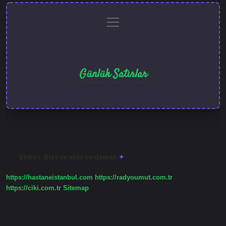
menüyü
Anasayfa
Gizlilik
Yasal
Hakkımızda
aç
Politikası
Uyarı
Günlük Satırlar
Hayatı farklı kılan kısa notlar.
Etiket:
Biat ve ahid ne demek
https://hastaneistanbul.com
https://radyoumut.com.tr
https://ciki.com.tr
Sitemap