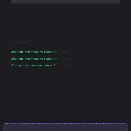
Son Yorumlar
2024 bisiklet Fiyatı Ne Kadar ?
için
admin
2024 bisiklet Fiyatı Ne Kadar ?
için
Ömer
Gulu gulu yapmak ne demek ?
için
admin
 giriş