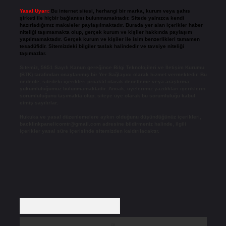
Yasal Uyarı:
Bu internet sitesi, herhangi bir marka, kurum veya şahıs
şirketi ile hiçbir bağlantısı bulunmamaktadır. Sitede yalnızca kendi
hazırladığımız makaleler paylaşılmaktadır. Burada yer alan içerikler haber
niteliği taşımamakta olup, gerçek kurum ve kişiler hakkında paylaşım
yapılmamaktadır. Gerçek kurum ve kişiler ile isim benzerlikleri tamamen
tesadüfidir. Sitemizdeki bilgiler taslak halindedir ve tavsiye niteliği
taşımazlar.
Sitemiz, 5651 Sayılı Kanun gereğince Bilgi Teknolojileri ve İletişim Kurumu
(BTK) tarafından onaylanmış bir Yer Sağlayıcı olarak hizmet vermektedir. Bu
nedenle, sitedeki içerikleri proaktif olarak denetleme veya araştırma
yükümlülüğümüz bulunmamaktadır. Ancak, üyelerimiz yazdıkları içeriklerin
sorumluluğunu taşımakta olup, siteye üye olarak bu sorumluluğu kabul
etmiş sayılırlar.
Hukuka ve yasal düzenlemelere aykırı olduğunu düşündüğünüz içerikleri,
backlinkpanelicomtr@gmail.com
adresine bildirmeniz halinde, ilgili
içerikler yasal süre içerisinde sitemizden kaldırılacaktır.
Arama