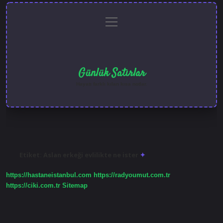
menüyü
Anasayfa
Gizlilik
Yasal
Hakkımızda
aç
Politikası
Uyarı
Günlük Satırlar
Hayatı farklı kılan kısa notlar.
Etiket:
Aslan erkeği evlilikte ne ister
https://hastaneistanbul.com
https://radyoumut.com.tr
https://ciki.com.tr
Sitemap