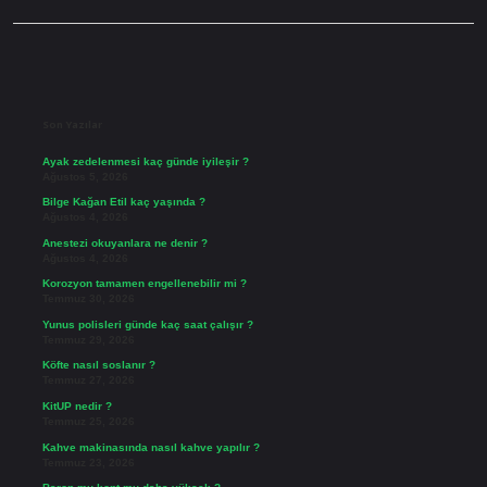
Sidebar
Son Yazılar
Ayak zedelenmesi kaç günde iyileşir ?
Ağustos 5, 2026
Bilge Kağan Etil kaç yaşında ?
Ağustos 4, 2026
Anestezi okuyanlara ne denir ?
Ağustos 4, 2026
Korozyon tamamen engellenebilir mi ?
Temmuz 30, 2026
Yunus polisleri günde kaç saat çalışır ?
Temmuz 29, 2026
Köfte nasıl soslanır ?
Temmuz 27, 2026
KitUP nedir ?
Temmuz 25, 2026
Kahve makinasında nasıl kahve yapılır ?
Temmuz 23, 2026