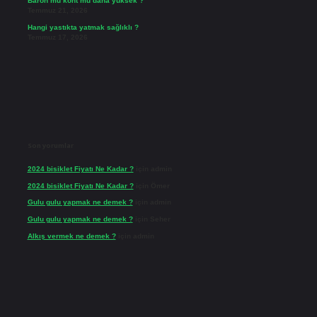
Baron mu kont mu daha yüksek ?
Temmuz 21, 2026
Hangi yastıkta yatmak sağlıklı ?
Temmuz 17, 2026
Son yorumlar
2024 bisiklet Fiyatı Ne Kadar ?
için
admin
2024 bisiklet Fiyatı Ne Kadar ?
için
Ömer
Gulu gulu yapmak ne demek ?
için
admin
Gulu gulu yapmak ne demek ?
için
Seher
Alkış vermek ne demek ?
için
admin