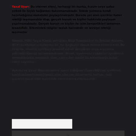
Yasal Uyarı:
Bu internet sitesi, herhangi bir marka, kurum veya şahıs
şirketi ile hiçbir bağlantısı bulunmamaktadır. Sitede yalnızca kendi
hazırladığımız makaleler paylaşılmaktadır. Burada yer alan içerikler haber
niteliği taşımamakta olup, gerçek kurum ve kişiler hakkında paylaşım
yapılmamaktadır. Gerçek kurum ve kişiler ile isim benzerlikleri tamamen
tesadüfidir. Sitemizdeki bilgiler taslak halindedir ve tavsiye niteliği
taşımazlar.
Sitemiz, 5651 Sayılı Kanun gereğince Bilgi Teknolojileri ve İletişim Kurumu
(BTK) tarafından onaylanmış bir Yer Sağlayıcı olarak hizmet vermektedir. Bu
nedenle, sitedeki içerikleri proaktif olarak denetleme veya araştırma
yükümlülüğümüz bulunmamaktadır. Ancak, üyelerimiz yazdıkları içeriklerin
sorumluluğunu taşımakta olup, siteye üye olarak bu sorumluluğu kabul
etmiş sayılırlar.
Hukuka ve yasal düzenlemelere aykırı olduğunu düşündüğünüz içerikleri,
backlinkpanelicomtr@gmail.com
adresine bildirmeniz halinde, ilgili
içerikler yasal süre içerisinde sitemizden kaldırılacaktır.
Arama