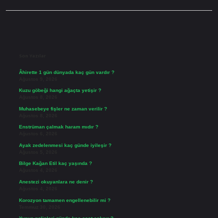
Sidebar
Son Yazılar
Âhirette 1 gün dünyada kaç gün vardır ?
Ağustos 9, 2026
Kuzu göbeği hangi ağaçta yetişir ?
Ağustos 8, 2026
Muhasebeye fişler ne zaman verilir ?
Ağustos 8, 2026
Enstrüman çalmak haram mıdır ?
Ağustos 6, 2026
Ayak zedelenmesi kaç günde iyileşir ?
Ağustos 5, 2026
Bilge Kağan Etil kaç yaşında ?
Ağustos 4, 2026
Anestezi okuyanlara ne denir ?
Ağustos 4, 2026
Korozyon tamamen engellenebilir mi ?
Temmuz 30, 2026