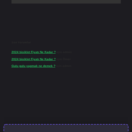
Son Yorumlar
2024 bisiklet Fiyatı Ne Kadar ?
için
admin
2024 bisiklet Fiyatı Ne Kadar ?
için
Ömer
Gulu gulu yapmak ne demek ?
için
admin
lbet güncel giriş