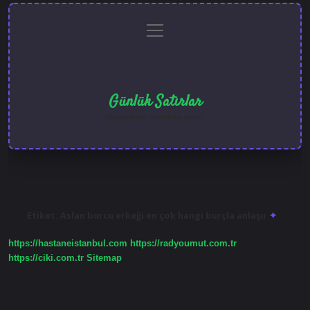
menüyü
Anasayfa
Gizlilik
Yasal
Hakkımızda
aç
Politikası
Uyarı
Günlük Satırlar
Hayatı farklı kılan kısa notlar.
Etiket:
Aslan burcu erkeği en çok hangi burçla anlaşır
https://hastaneistanbul.com
https://radyoumut.com.tr
https://ciki.com.tr
Sitemap