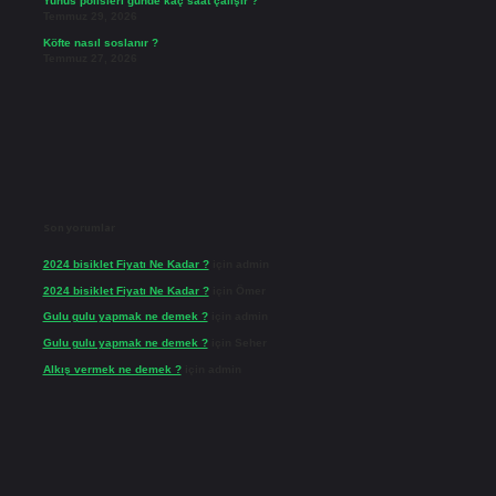
Yunus polisleri günde kaç saat çalışır ?
Temmuz 29, 2026
Köfte nasıl soslanır ?
Temmuz 27, 2026
Son yorumlar
2024 bisiklet Fiyatı Ne Kadar ?
için
admin
2024 bisiklet Fiyatı Ne Kadar ?
için
Ömer
Gulu gulu yapmak ne demek ?
için
admin
Gulu gulu yapmak ne demek ?
için
Seher
Alkış vermek ne demek ?
için
admin