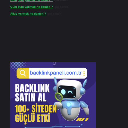
Gulu gulu yapmak ne demek ?
için
admin
Gulu gulu yapmak ne demek ?
için
Seher
Alkış vermek ne demek ?
için
admin