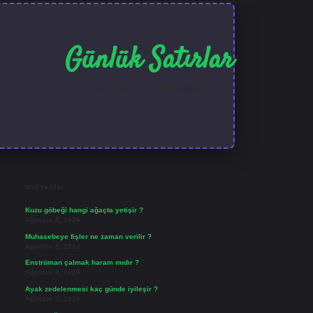
Günlük Satırlar
Hayatı farklı kılan kısa notlar.
Sidebar
ilbet güncel giriş
Son Yazılar
Kuzu göbeği hangi ağaçta yetişir ?
Ağustos 8, 2026
Muhasebeye fişler ne zaman verilir ?
Ağustos 8, 2026
Enstrüman çalmak haram mıdır ?
Ağustos 6, 2026
Ayak zedelenmesi kaç günde iyileşir ?
Ağustos 5, 2026