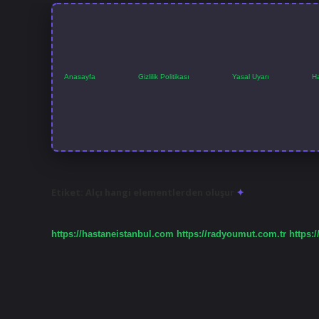
Anasayfa
Gizlilik Politikası
Yasal Uyarı
H
Etiket:
Alçı hangi elementlerden oluşur
https://hastaneistanbul.com
https://radyoumut.com.tr
https:/