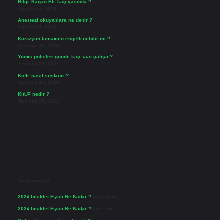
Bilge Kağan Etil kaç yaşında ?
Ağustos 4, 2026
Anestezi okuyanlara ne denir ?
Ağustos 4, 2026
Korozyon tamamen engellenebilir mi ?
Temmuz 30, 2026
Yunus polisleri günde kaç saat çalışır ?
Temmuz 29, 2026
Köfte nasıl soslanır ?
Temmuz 27, 2026
KitUP nedir ?
Temmuz 25, 2026
Son yorumlar
2024 bisiklet Fiyatı Ne Kadar ?
için
admin
2024 bisiklet Fiyatı Ne Kadar ?
için
Ömer