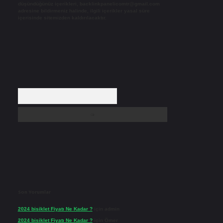
düşündüğünüz içerikleri,
backlinkpanelicomtr@gmail.com
adresine bildirmeniz halinde, ilgili içerikler yasal süre
içerisinde sitemizden kaldırılacaktır.
Arama
Son Yorumlar
2024 bisiklet Fiyatı Ne Kadar ?
için
admin
2024 bisiklet Fiyatı Ne Kadar ?
için
Ömer