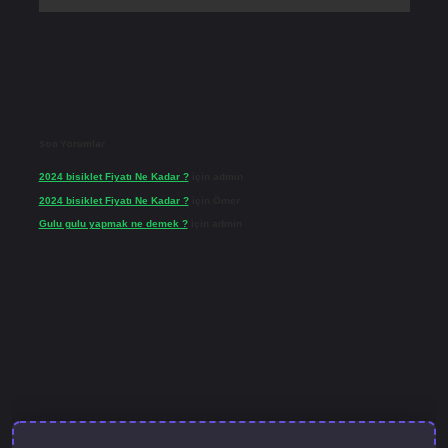
Son Yorumlar
2024 bisiklet Fiyatı Ne Kadar ?
için
admin
2024 bisiklet Fiyatı Ne Kadar ?
için
Ömer
Gulu gulu yapmak ne demek ?
için
admin
el giriş