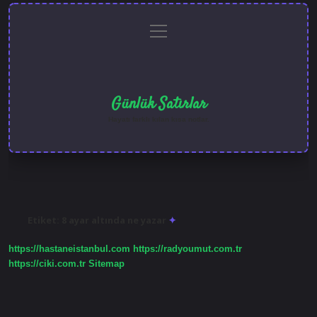
menüyü
Anasayfa
Gizlilik
Yasal
Hakkımızda
aç
Politikası
Uyarı
Günlük Satırlar
Hayatı farklı kılan kısa notlar.
Etiket:
8 ayar altında ne yazar
https://hastaneistanbul.com
https://radyoumut.com.tr
https://ciki.com.tr
Sitemap