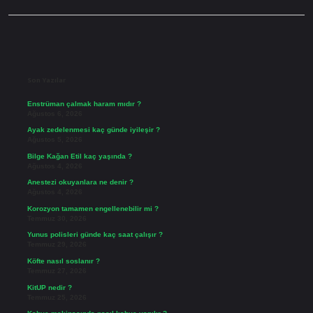
Sidebar
Son Yazılar
Enstrüman çalmak haram mıdır ?
Ağustos 6, 2026
Ayak zedelenmesi kaç günde iyileşir ?
Ağustos 5, 2026
Bilge Kağan Etil kaç yaşında ?
Ağustos 4, 2026
Anestezi okuyanlara ne denir ?
Ağustos 4, 2026
Korozyon tamamen engellenebilir mi ?
Temmuz 30, 2026
Yunus polisleri günde kaç saat çalışır ?
Temmuz 29, 2026
Köfte nasıl soslanır ?
Temmuz 27, 2026
KitUP nedir ?
Temmuz 25, 2026