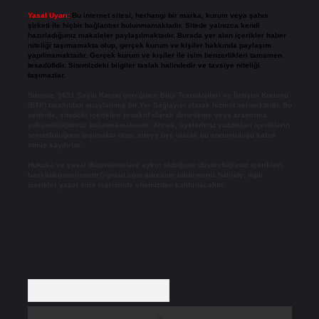
Yasal Uyarı:
Bu internet sitesi, herhangi bir marka, kurum veya şahıs
şirketi ile hiçbir bağlantısı bulunmamaktadır. Sitede yalnızca kendi
hazırladığımız makaleler paylaşılmaktadır. Burada yer alan içerikler haber
niteliği taşımamakta olup, gerçek kurum ve kişiler hakkında paylaşım
yapılmamaktadır. Gerçek kurum ve kişiler ile isim benzerlikleri tamamen
tesadüfidir. Sitemizdeki bilgiler taslak halindedir ve tavsiye niteliği
taşımazlar.
Sitemiz, 5651 Sayılı Kanun gereğince Bilgi Teknolojileri ve İletişim Kurumu
(BTK) tarafından onaylanmış bir Yer Sağlayıcı olarak hizmet vermektedir. Bu
nedenle, sitedeki içerikleri proaktif olarak denetleme veya araştırma
yükümlülüğümüz bulunmamaktadır. Ancak, üyelerimiz yazdıkları içeriklerin
sorumluluğunu taşımakta olup, siteye üye olarak bu sorumluluğu kabul
etmiş sayılırlar.
Hukuka ve yasal düzenlemelere aykırı olduğunu düşündüğünüz içerikleri,
backlinkpanelicomtr@gmail.com
adresine bildirmeniz halinde, ilgili
içerikler yasal süre içerisinde sitemizden kaldırılacaktır.
Arama