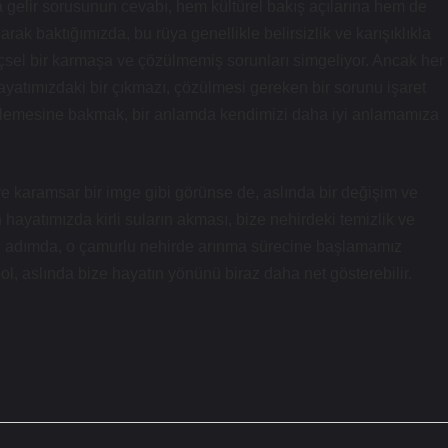
gelir sorusunun cevabı, hem kültürel bakış açılarına hem de
larak baktığımızda, bu rüya genellikle belirsizlik ve karışıklıkla
le içsel bir karmaşa ve çözülmemiş sorunları simgeliyor. Ancak her
ayatımızdaki bir çıkmazı, çözülmesi gereken bir sorunu işaret
inlemesine bakmak, bir anlamda kendimizi daha iyi anlamamıza
e karamsar bir imge gibi görünse de, aslında bir değişim ve
 hayatımızda kirli suların akması, bize nehirdeki temizlik ve
aki adımda, o çamurlu nehirde arınma sürecine başlamamız
l, aslında bize hayatın yönünü biraz daha net gösterebilir.