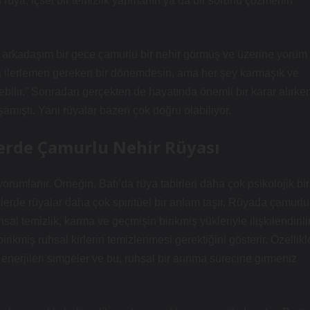
u rüya, içsel bir temizlik yapmanın ya da bir sorunu çözmenin
r arkadaşım bir gece çamurlu bir nehir görmüş ve üzerine yorum
a ilerlemen gereken bir dönemdesin, ama her şey karmaşık ve
ebilir.” Sonradan gerçekten de hayatında önemli bir karar alırke
aşamıştı. Yani rüyalar bazen çok doğru olabiliyor.
rlerde Çamurlu Nehir Rüyası
 yorumlanır. Örneğin, Batı’da rüya tabirleri daha çok psikolojik bir
rlerde rüyalar daha çok spiritüel bir anlam taşır. Rüyada çamurlu
al temizlik, karma ve geçmişin birikmiş yükleriyle ilişkilendirilir
irikmiş ruhsal kirlerin temizlenmesi gerektiğini gösterir. Özellikl
 enerjileri simgeler ve bu, ruhsal bir arınma sürecine girmeniz