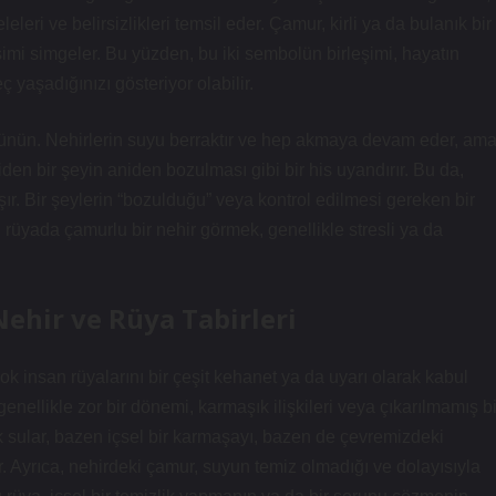
eri ve belirsizlikleri temsil eder. Çamur, kirli ya da bulanık bir
imi simgeler. Bu yüzden, bu iki sembolün birleşimi, hayatın
 yaşadığınızı gösteriyor olabilir.
üşünün. Nehirlerin suyu berraktır ve hep akmaya devam eder, am
en bir şeyin aniden bozulması gibi bir his uyandırır. Bu da,
ır. Bir şeylerin “bozulduğu” veya kontrol edilmesi gereken bir
rüyada çamurlu bir nehir görmek, genellikle stresli ya da
Nehir ve Rüya Tabirleri
k insan rüyalarını bir çeşit kehanet ya da uyarı olarak kabul
enellikle zor bir dönemi, karmaşık ilişkileri veya çıkarılmamış bi
ık sular, bazen içsel bir karmaşayı, bazen de çevremizdeki
tır. Ayrıca, nehirdeki çamur, suyun temiz olmadığı ve dolayısıyla