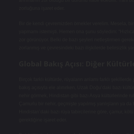
arınmanın zor olduğu bir durumu ifade edebilir. Yani b
zorluğuna işaret eder.
Bir de kendi çevremizden örnekler verelim. Mesela, bi
yapmamı istemişti. Hemen ona şunu söyledim: “Hızlıc
zor görünüyor. Belki de bazı şeyleri netleştirmen gerek
zorlanmış ve çevresindeki bazı ilişkilerde belirsizlik y
Global Bakış Açısı: Diğer Kültü
Birçok farklı kültürde, rüyaların anlamı farklı şekillerde
bakış açısıyla ele alınırken, Uzak Doğu’daki bazı kültü
nehir görmek, Hindistan gibi bazı Asya kültürlerinde ruhs
Çamurlu bir nehir, geçmişte yapılmış yanlışların ya da b
Hindistan’daki bazı rüya tabircilerine göre, çamur, kötü
gerektiğine işaret eder.