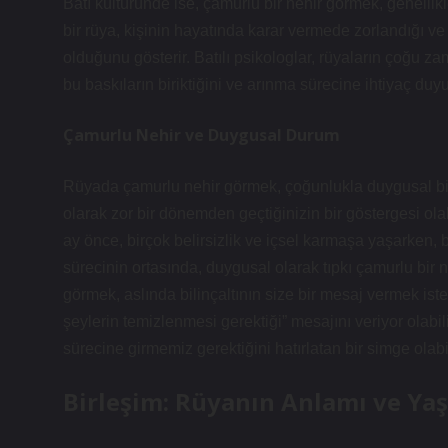
Batı kültüründe ise, çamurlu bir nehir görmek, genellikl
bir rüya, kişinin hayatında karar vermede zorlandığı 
olduğunu gösterir. Batılı psikologlar, rüyaların çoğu zam
bu baskıların biriktiğini ve arınma sürecine ihtiyaç duy
Çamurlu Nehir ve Duygusal Durum
Rüyada çamurlu nehir görmek, çoğunlukla duygusal bir 
olarak zor bir dönemden geçtiğinizin bir göstergesi ola
ay önce, birçok belirsizlik ve içsel karmaşa yaşarken, bu
sürecinin ortasında, duygusal olarak tıpkı çamurlu bir
görmek, aslında bilinçaltının size bir mesaj vermek isted
şeylerin temizlenmesi gerektiği” mesajını veriyor olabil
sürecine girmemiz gerektiğini hatırlatan bir simge olabil
Birleşim: Rüyanın Anlamı ve Yaş