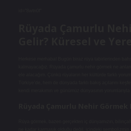
id=”8wtn0f”
Rüyada Çamurlu Neh
Gelir? Küresel ve Yer
Herkese merhaba! Bugün biraz rüya tabirlerinden bahse
kalmayacağız. Rüyada çamurlu nehir görmek ne anlama 
ele alacağım. Çünkü rüyaların her kültürde farklı yor
Türkiye’de, hem de dünyada farklı bakış açılarını keşfet
kendi merakımın ve günümüz dünyasının yorumlarıyla 
Rüyada Çamurlu Nehir Görmek N
Rüya görmek, bazen gerçekten iç dünyamızın, bilinçaltım
ne kadar karmaşık olduğu değil, içindeki sembolizmin