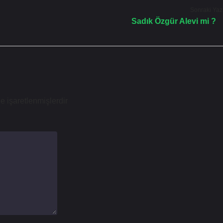
Sonraki Yaz
Sadık Özgür Alevi mi ?
le işaretlenmişlerdir