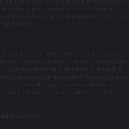
e kararsızlık, belirsizlik ve duygusal karmaşayı ifade eder. Bu tü
ve bir konuda duygusal olarak bulanık olduğu bir dönemde
an bilinçaltındaki baskıları yansıttığını söylerler. Çamurlu su ise
ulduğunu anlatır.
karışıklığı işaret eder. Bu, özellikle son zamanlarda duygusal
bilir. Kişisel hayatımda da benzer bir dönemi hatırlıyorum. Birka
 tip rüyalar görmüştüm. Belirsizliklerle dolu bir iş değişikliği
 nehir gibi akışsız ve bozuk hissediyordum. Rüyada bu tür imgele
iği bir durum olabilir: “Bir şeylerin yolunda gitmediği, bazı
ir. Çamurlu nehir, ruhsal bir arınma, netleşme ve temizlik
ir.
adıklarımız