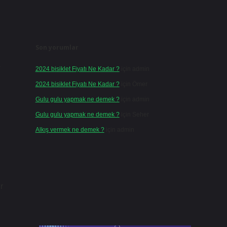
Son yorumlar
a
2024 bisiklet Fiyatı Ne Kadar ?
için
admin
2024 bisiklet Fiyatı Ne Kadar ?
için
Ömer
Gulu gulu yapmak ne demek ?
için
admin
Gulu gulu yapmak ne demek ?
için
Seher
Alkış vermek ne demek ?
için
admin
r