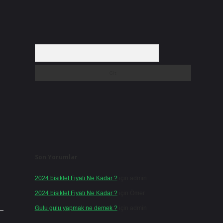
Arama
Son Yorumlar
2024 bisiklet Fiyatı Ne Kadar ?
için
admin
2024 bisiklet Fiyatı Ne Kadar ?
için
Ömer
Gulu gulu yapmak ne demek ?
için
admin