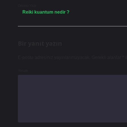
Önceki Yazı
Reiki kuantum nedir ?
Bir yanıt yazın
E-posta adresiniz yayınlanmayacak.
Gerekli alanlar
*
i
Yorum