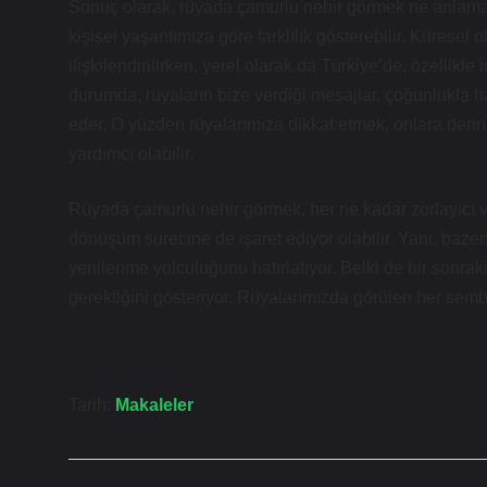
Sonuç olarak, rüyada çamurlu nehir görmek ne anlama 
kişisel yaşantımıza göre farklılık gösterebilir. Küresel o
ilişkilendirilirken, yerel olarak da Türkiye’de, özellik
durumda, rüyaların bize verdiği mesajlar, çoğunlukla h
eder. O yüzden rüyalarımıza dikkat etmek, onlara der
yardımcı olabilir.
Rüyada çamurlu nehir görmek, her ne kadar zorlayıcı v
dönüşüm sürecine de işaret ediyor olabilir. Yani, bazen
yenilenme yolculuğunu hatırlatıyor. Belki de bir sonr
gerektiğini gösteriyor. Rüyalarımızda görülen her sembo
Tarih:
Makaleler