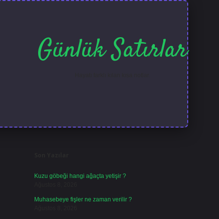
Günlük Satırlar
Hayatı farklı kılan kısa notlar.
Sidebar
ilbet güncel gi
Son Yazılar
Kuzu göbeği hangi ağaçta yetişir ?
Ağustos 8, 2026
Muhasebeye fişler ne zaman verilir ?
Ağustos 8, 2026