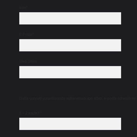
İsim*
E-Posta*
Web Sitesi
Daha sonraki yorumlarımda kullanılması için adım, e-posta adresim ve s
6 + 2 kaçtır?
*