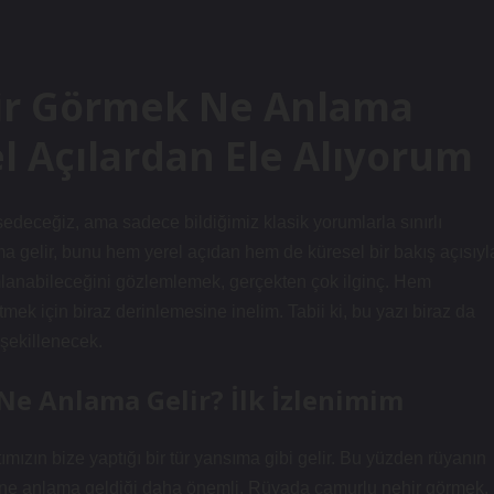
ir Görmek Ne Anlama
el Açılardan Ele Alıyorum
deceğiz, ama sadece bildiğimiz klasik yorumlarla sınırlı
gelir, bunu hem yerel açıdan hem de küresel bir bakış açısıyl
umlanabileceğini gözlemlemek, gerçekten çok ilginç. Hem
mek için biraz derinlemesine inelim. Tabii ki, bu yazı biraz da
şekillenecek.
e Anlama Gelir? İlk İzlenimim
ızın bize yaptığı bir tür yansıma gibi gelir. Bu yüzden rüyanın
 ne anlama geldiği daha önemli. Rüyada çamurlu nehir görmek,