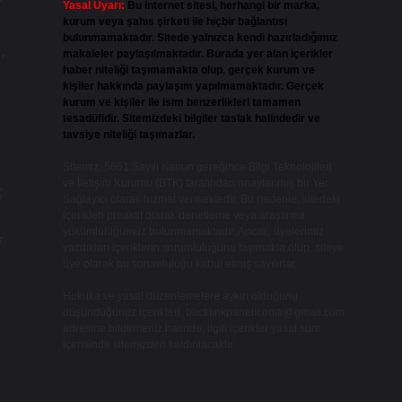
r
Yasal Uyarı:
Bu internet sitesi, herhangi bir marka,
kurum veya şahıs şirketi ile hiçbir bağlantısı
bulunmamaktadır. Sitede yalnızca kendi hazırladığımız
,
makaleler paylaşılmaktadır. Burada yer alan içerikler
haber niteliği taşımamakta olup, gerçek kurum ve
kişiler hakkında paylaşım yapılmamaktadır. Gerçek
kurum ve kişiler ile isim benzerlikleri tamamen
tesadüfidir. Sitemizdeki bilgiler taslak halindedir ve
tavsiye niteliği taşımazlar.
Sitemiz, 5651 Sayılı Kanun gereğince Bilgi Teknolojileri
ve İletişim Kurumu (BTK) tarafından onaylanmış bir Yer
ç
Sağlayıcı olarak hizmet vermektedir. Bu nedenle, sitedeki
içerikleri proaktif olarak denetleme veya araştırma
yükümlülüğümüz bulunmamaktadır. Ancak, üyelerimiz
r
yazdıkları içeriklerin sorumluluğunu taşımakta olup, siteye
üye olarak bu sorumluluğu kabul etmiş sayılırlar.
Hukuka ve yasal düzenlemelere aykırı olduğunu
düşündüğünüz içerikleri,
backlinkpanelicomtr@gmail.com
adresine bildirmeniz halinde, ilgili içerikler yasal süre
içerisinde sitemizden kaldırılacaktır.