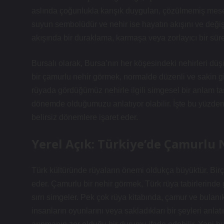
aslında çoğunlukla karışık duyguları, çözülmemiş meselel
suyun sembolüdür ve nehir ise hayatın akışını ve değiş
akışında bir duraklama, karmaşa veya zorlayıcı bir süreç
Bursalı olarak, Bursa’nın her köşesindeki nehirleri d
bir çamurlu nehir görmek, normalde düzenli ve sakin gid
rüyada gördüğümüz nehirle ilgili simgesel bir anlam taş
dönemde olduğumuzu anlatıyor olabilir. İşte bu yüzden 
belirsiz dönemlere işaret eder.
Yerel Açık: Türkiye’de Çamurlu 
Türk kültüründe rüyaların önemi oldukça büyüktür. Birço
eder. Çamurlu bir nehir görmek, Türk rüya tabirlerinde g
sırrı simgeler. Pek çok rüya kitabında, çamur ve bulan
insanların oyunlarını veya sakladıkları bir şeyleri anla