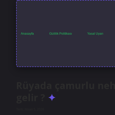
Anasayfa
Gizlilik Politikası
Yasal Uyarı
Rüyada çamurlu neh
gelir ?
Tarih: Nisan 5, 2026