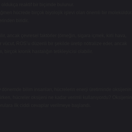
oldukça reaktif bir biçimde bulunur.
ağmen hücrede birçok biyolojik işlevi olan önemli bir moleküldür
rinden biridir.
ir, ancak çevresel faktörler (örneğin, sigara içmek, kirli hava,
bir vücut, ROS’u düzenli bir şekilde üretip nötralize eder, ancak
 birçok kronik hastalığın tetikleyicisi olabilir.
dönemde bilim insanları, hücrelerin enerji üretiminde oksijenin
etirken, hücreler oksijeni ne kadar verimli kullanıyordu? Oksijenin
rulara ilk ciddi cevaplar verilmeye başlandı.