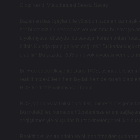
Giriş: Kendi Vücudundaki Sessiz Savaş
Bazen en basit şeyler bile vücudumuzda en karmaşık ve ç
her hücremiz bir nevi savaş veriyor. Ama bu savaşın a
biyokimyasal düzeyde, bu savaşın kahramanları “reactiv
bilinir. Kulağa garip geliyor, değil mi? Bu kadar küçük
olabilir? Bu yazıda, ROS’un biyokimyadaki yerini, tari
Bir Hücredeki Oksijenle Dans: ROS, aslında oksijenin bi
reaktif moleküllerin hem faydalı hem de zararlı olabil
ROS Nedir? Biyokimyasal Tanım
ROS, ya da reaktif oksijen türleri, hücresel oksijenin fa
Bu moleküller, normalde hücrelerimize enerji sağlayan 
değiştirmesiyle oluşurlar. Bu tepkimeler genellikle hüc
Reaktif oksijen türlerinin en bilinen örnekleri şunlardır: