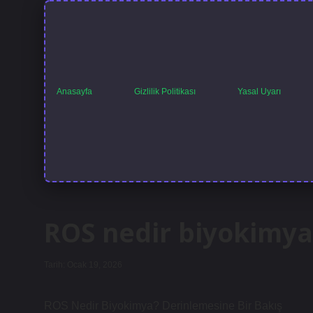
Anasayfa
Gizlilik Politikası
Yasal Uyarı
ROS nedir biyokimya
Tarih: Ocak 19, 2026
ROS Nedir Biyokimya? Derinlemesine Bir Bakış