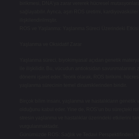
birikmesi, DNA’ya zarar vererek hücresel mutasyonlara y
sağlayabilir. Ayrıca, aşırı ROS üretimi, kardiyovasküler
ilişkilendirilmiştir.
ROS ve Yaşlanma: Yaşlanma Süreci Üzerindeki Etkisi
Yaşlanma ve Oksidatif Zarar
Yaşlanma süreci, biyokimyasal açıdan genetik materyal
ile ilişkilidir. Bu, vücudun antioksidan savunmalarının 
dönemi işaret eder. Teorik olarak, ROS birikimi, hücre
yaşlanma sürecinin temel dinamiklerinden biridir.
Birçok bilim insanı, yaşlanma ve hastalıkların genetik v
olduğunu kabul eder. Yine de, ROS’un bu süreçteki rolü
stresin yaşlanma ve hastalıklar üzerindeki etkilerini t
vurgulanmaktadır.
Günümüzde ROS: Sağlık ve Tedavi Perspektifinden Ye