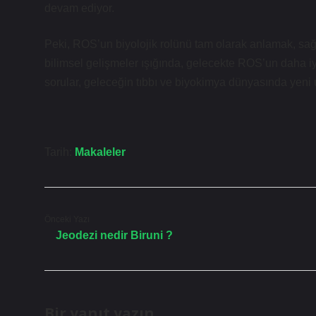
devam ediyor.
Peki, ROS’un biyolojik rolünü tam olarak anlamak, sağ
bilimsel gelişmeler ışığında, gelecekte ROS’un daha iy
sorular, geleceğin tıbbı ve biyokimya dünyasında yeni 
Tarih:
Makaleler
Önceki Yazı
Jeodezi nedir Biruni ?
Bir yanıt yazın