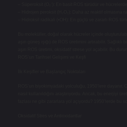
– Süperoksit (O₂⁻): En basit ROS türüdür ve hücrelerde 
– Hidrojen peroksit (H₂O₂): Daha az reaktif olmasına r
– Hidroksil radikali (•OH): En güçlü ve zararlı ROS türle
Bu moleküller, doğal olarak hücreler içinde oluşturulabil
aşırı güneş ışığı) de ROS üretimini artırabilir. Sağlıklı 
aşırı ROS üretimi, oksidatif strese yol açabilir. Bu durum,
ROS’un Tarihsel Gelişimi ve Keşfi
İlk Keşifler ve Başlangıç Noktaları
ROS’un biyokimyadaki yolculuğu, 1950’lere dayanır. O 
nasıl kullanıldığını araştırıyordu. Ancak, bu enerjiyi ür
fazlası ne gibi zararlara yol açıyordu? 1950’lerde bu so
Oksidatif Stres ve Antioxidantlar