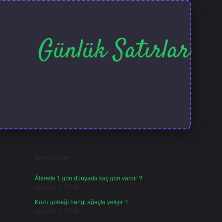
Günlük Satırlar
Hayatı farklı kılan kısa notlar.
Sidebar
ilbet güncel giri
Son Yazılar
Âhirette 1 gün dünyada kaç gün vardır ?
Ağustos 9, 2026
Kuzu göbeği hangi ağaçta yetişir ?
Ağustos 8, 2026