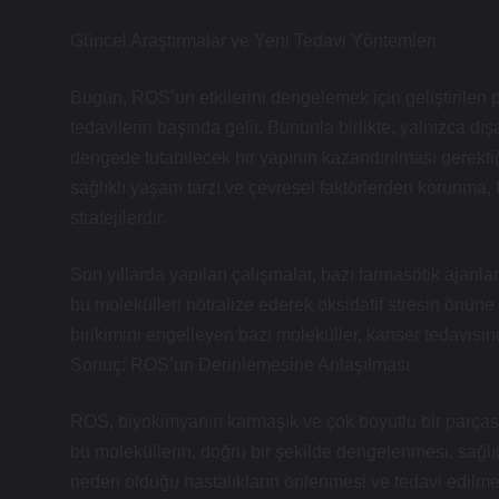
Güncel Araştırmalar ve Yeni Tedavi Yöntemleri
Bugün, ROS’un etkilerini dengelemek için geliştirilen 
tedavilerin başında gelir. Bununla birlikte, yalnızca d
dengede tutabilecek bir yapının kazandırılması gerek
sağlıklı yaşam tarzı ve çevresel faktörlerden korunma,
stratejilerdir.
Son yıllarda yapılan çalışmalar, bazı farmasötik ajanlar
bu molekülleri nötralize ederek oksidatif stresin önün
birikimini engelleyen bazı moleküller, kanser tedavisind
Sonuç: ROS’un Derinlemesine Anlaşılması
ROS, biyokimyanın karmaşık ve çok boyutlu bir parçası
bu moleküllerin, doğru bir şekilde dengelenmesi, sağlığ
neden olduğu hastalıkların önlenmesi ve tedavi edilme