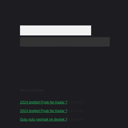
Arama
Son Yorumlar
2024 bisiklet Fiyatı Ne Kadar ?
için
admin
2024 bisiklet Fiyatı Ne Kadar ?
için
Ömer
Gulu gulu yapmak ne demek ?
için
admin