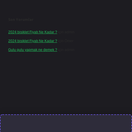
Son Yorumlar
2024 bisiklet Fiyatı Ne Kadar ?
için
admin
2024 bisiklet Fiyatı Ne Kadar ?
için
Ömer
Gulu gulu yapmak ne demek ?
için
admin
ilbet güncel giriş