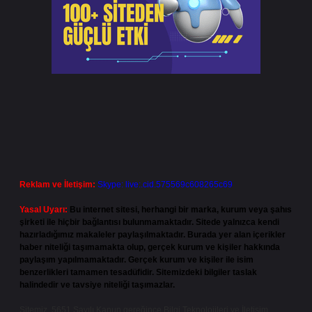
Reklam ve İletişim:
Skype: live:.cid.575569c608265c69
Yasal Uyarı:
Bu internet sitesi, herhangi bir marka, kurum veya şahıs
şirketi ile hiçbir bağlantısı bulunmamaktadır. Sitede yalnızca kendi
hazırladığımız makaleler paylaşılmaktadır. Burada yer alan içerikler
haber niteliği taşımamakta olup, gerçek kurum ve kişiler hakkında
paylaşım yapılmamaktadır. Gerçek kurum ve kişiler ile isim
benzerlikleri tamamen tesadüfidir. Sitemizdeki bilgiler taslak
halindedir ve tavsiye niteliği taşımazlar.
Sitemiz, 5651 Sayılı Kanun gereğince Bilgi Teknolojileri ve İletişim