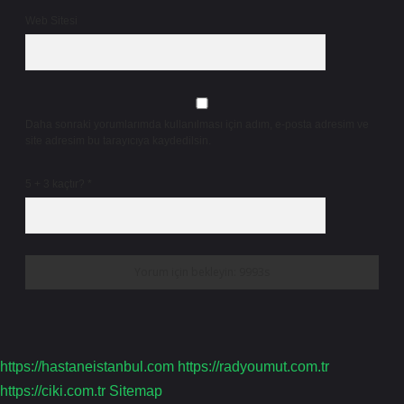
Web Sitesi
Daha sonraki yorumlarımda kullanılması için adım, e-posta adresim ve
site adresim bu tarayıcıya kaydedilsin.
5 + 3 kaçtır?
*
https://hastaneistanbul.com
https://radyoumut.com.tr
https://ciki.com.tr
Sitemap