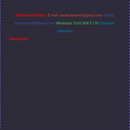
Reklam ve İletişim:
E-mail:
backlinkpaneli@gmail.com
Teams:
forumhizmeti@gmail.com
Whatsapp: 0262 606 0 726
Telegram:
@karabul
Yasal Uyarı:
Sitemiz, 5651 Sayılı Kanun gereğince Bilgi Teknolojileri ve
İletişim Kurumu (BTK) tarafından onaylanmış bir Yer Sağlayıcı olarak
hizmet vermektedir. Bu nedenle, sitedeki içerikleri proaktif olarak
denetleme veya araştırma yükümlülüğümüz bulunmamaktadır. Ancak,
üyelerimiz yazdıkları içeriklerin sorumluluğunu taşımakta olup, siteye
üye olarak bu sorumluluğu kabul etmiş sayılırlar. Bu internet sitesi,
herhangi bir marka, kurum veya şahıs şirketi ile hiçbir bağlantısı
bulunmamaktadır. Sitede yalnızca kendi hazırladığımız makaleler
paylaşılmaktadır. Burada yer alan içerikler haber niteliği taşımamakta
olup, gerçek kurum ve kişiler hakkında paylaşım yapılmamaktadır.
Gerçek kurum ve kişiler ile isim benzerlikleri tamamen tesadüfidir.
Sitemiz, kar amacı gütmeyen ve tamamen ücretsiz bir bilgi paylaşım