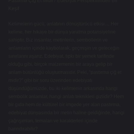
Pastırma Çiğ Et Midir? Edebiyat Perspektifinden Bir
Keşif
Kelimelerin gücü, anlatının dönüştürücü etkisi… Her
kelime, her hikaye bir dünya yaratma potansiyeline
sahiptir. Biz insanlar, metinlerin, sembollerin ve
anlamların içinde kaybolarak, geçmişin ve geleceğin
sınırlarını aşarız. Edebiyat, tıpkı bir yemek tarifinde
olduğu gibi, birçok malzemenin bir araya gelip bir
anlam bütünlüğü oluşturmasıdır. Peki, “pastırma çiğ et
midir?” gibi bir soru üzerinden edebiyatı
düşündüğümüzde, bu iki kelimenin arkasında hangi
sembolik anlamlar, hangi anlatı teknikleri gizlidir? Hem
bir gıda hem de kültürel bir imgede yer alan pastırma,
edebiyat dünyasında bir metin haline geldiğinde, hangi
çağrışımları, temaları ve karakterleri içinde
barındırabilir?