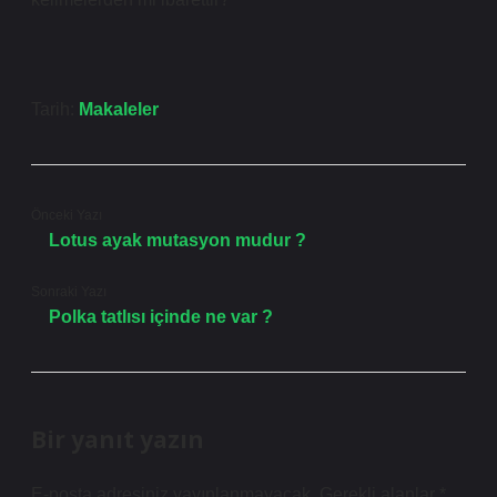
Tarih:
Makaleler
Önceki Yazı
Lotus ayak mutasyon mudur ?
Sonraki Yazı
Polka tatlısı içinde ne var ?
Bir yanıt yazın
E-posta adresiniz yayınlanmayacak.
Gerekli alanlar
*