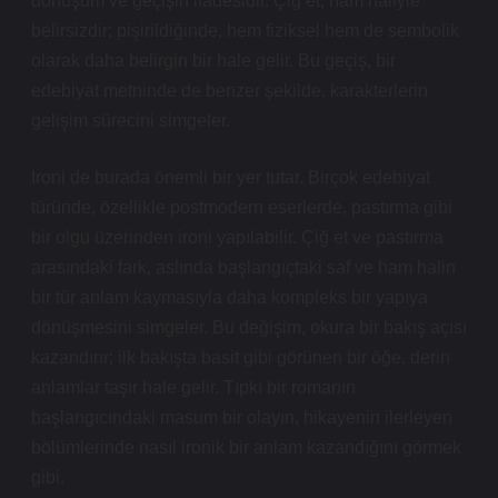
dönüşüm ve geçişin ifadesidir. Çiğ et, ham haliyle
belirsizdir; pişirildiğinde, hem fiziksel hem de sembolik
olarak daha belirgin bir hale gelir. Bu geçiş, bir
edebiyat metninde de benzer şekilde, karakterlerin
gelişim sürecini simgeler.
Ironi de burada önemli bir yer tutar. Birçok edebiyat
türünde, özellikle postmodern eserlerde, pastırma gibi
bir olgu üzerinden ironi yapılabilir. Çiğ et ve pastırma
arasındaki fark, aslında başlangıçtaki saf ve ham halin
bir tür anlam kaymasıyla daha kompleks bir yapıya
dönüşmesini simgeler. Bu değişim, okura bir bakış açısı
kazandırır; ilk bakışta basit gibi görünen bir öğe, derin
anlamlar taşır hale gelir. Tıpkı bir romanın
başlangıcındaki masum bir olayın, hikayenin ilerleyen
bölümlerinde nasıl ironik bir anlam kazandığını görmek
gibi.