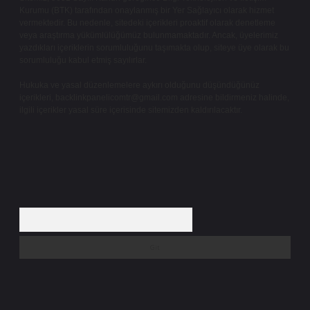
Kurumu (BTK) tarafından onaylanmış bir Yer Sağlayıcı olarak hizmet
vermektedir. Bu nedenle, sitedeki içerikleri proaktif olarak denetleme
veya araştırma yükümlülüğümüz bulunmamaktadır. Ancak, üyelerimiz
yazdıkları içeriklerin sorumluluğunu taşımakta olup, siteye üye olarak bu
sorumluluğu kabul etmiş sayılırlar.
Hukuka ve yasal düzenlemelere aykırı olduğunu düşündüğünüz
içerikleri,
backlinkpanelicomtr@gmail.com
adresine bildirmeniz halinde,
ilgili içerikler yasal süre içerisinde sitemizden kaldırılacaktır.
Arama