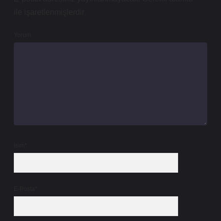
ile işaretlenmişlerdir
Yorum
İsim*
E-Posta*