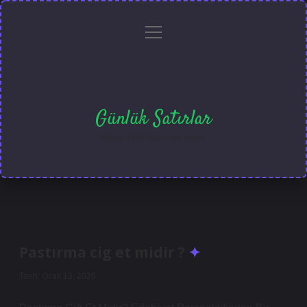
menüyü
Anasayfa
Gizlilik
Yasal
Hakkımızda
aç
Politikası
Uyarı
Günlük Satırlar
Hayatı farklı kılan kısa notlar.
Pastırma cig et midir ?
Tarih: Ocak 13, 2026