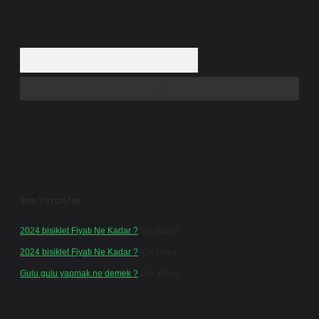
Arama
Son Yorumlar
2024 bisiklet Fiyatı Ne Kadar ?
için
admin
2024 bisiklet Fiyatı Ne Kadar ?
için
Ömer
Gulu gulu yapmak ne demek ?
için
admin