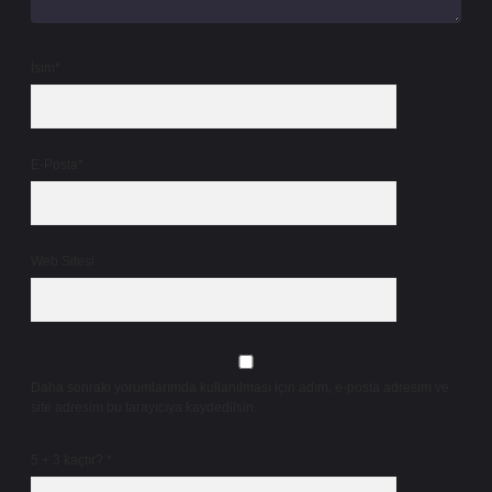
İsim*
E-Posta*
Web Sitesi
Daha sonraki yorumlarımda kullanılması için adım, e-posta adresim ve
site adresim bu tarayıcıya kaydedilsin.
5 + 3 kaçtır?
*