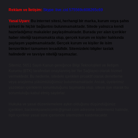
Reklam ve İletişim:
Skype: live:.cid.575569c608265c69
Yasal Uyarı:
Bu internet sitesi, herhangi bir marka, kurum veya şahıs
şirketi ile hiçbir bağlantısı bulunmamaktadır. Sitede yalnızca kendi
hazırladığımız makaleler paylaşılmaktadır. Burada yer alan içerikler
haber niteliği taşımamakta olup, gerçek kurum ve kişiler hakkında
paylaşım yapılmamaktadır. Gerçek kurum ve kişiler ile isim
benzerlikleri tamamen tesadüfidir. Sitemizdeki bilgiler taslak
halindedir ve tavsiye niteliği taşımazlar.
Sitemiz, 5651 Sayılı Kanun gereğince Bilgi Teknolojileri ve İletişim
Kurumu (BTK) tarafından onaylanmış bir Yer Sağlayıcı olarak hizmet
vermektedir. Bu nedenle, sitedeki içerikleri proaktif olarak denetleme
veya araştırma yükümlülüğümüz bulunmamaktadır. Ancak, üyelerimiz
yazdıkları içeriklerin sorumluluğunu taşımakta olup, siteye üye olarak bu
sorumluluğu kabul etmiş sayılırlar.
Hukuka ve yasal düzenlemelere aykırı olduğunu düşündüğünüz
içerikleri,
backlinkpanelicomtr@gmail.com
adresine bildirmeniz halinde,
ilgili içerikler yasal süre içerisinde sitemizden kaldırılacaktır.