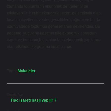
zamanda toplumların ekonomik dengelerini de
etkileyebilir. Her bir ekonomik seçim, gelecekteki olası
fırsat maliyetlerini ve dengesizlikleri doğurur ve bu da
uzun vadede toplumun genel refahını şekillendirir. Bu
nedenle, küçük bir kazanın bile ekonomik sonuçları
vardır ve bu sonuçlar, toplumların ekonomik yapılarına
olan etkilerini sorgulama fırsatı sunar.
Tarih:
Makaleler
Önceki Yazı
Hac işareti nasıl yapılır ?