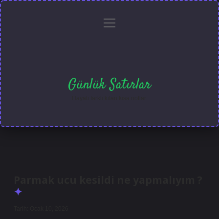
menüyü
Anasayfa
Gizlilik
Yasal
Hakkımızda
aç
Politikası
Uyarı
Günlük Satırlar
Hayatı farklı kılan kısa notlar.
Parmak ucu kesildi ne yapmalıyım ?
Tarih: Ocak 10, 2026