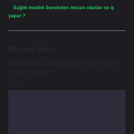
Sonraki Yazı
Sağlık meslek lisesinden mezun olanlar ne iş
yapar ?
Bir yanıt yazın
E-posta adresiniz yayınlanmayacak.
Gerekli alanlar
*
ile işaretlenmişlerdir
Yorum