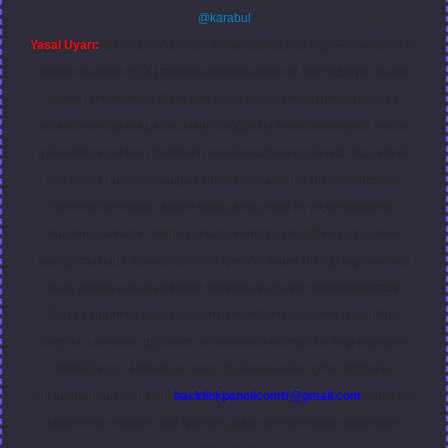
@karabul
Yasal Uyarı:
Sitemiz, 5651 Sayılı Kanun gereğince Bilgi Teknolojileri ve
İletişim Kurumu (BTK) tarafından onaylanmış bir Yer Sağlayıcı olarak
hizmet vermektedir. Bu nedenle, sitedeki içerikleri proaktif olarak
denetleme veya araştırma yükümlülüğümüz bulunmamaktadır. Ancak,
üyelerimiz yazdıkları içeriklerin sorumluluğunu taşımakta olup, siteye
üye olarak bu sorumluluğu kabul etmiş sayılırlar. Bu internet sitesi,
herhangi bir marka, kurum veya şahıs şirketi ile hiçbir bağlantısı
bulunmamaktadır. Sitede yalnızca kendi hazırladığımız makaleler
paylaşılmaktadır. Burada yer alan içerikler haber niteliği taşımamakta
olup, gerçek kurum ve kişiler hakkında paylaşım yapılmamaktadır.
Gerçek kurum ve kişiler ile isim benzerlikleri tamamen tesadüfidir.
Sitemiz, kar amacı gütmeyen ve tamamen ücretsiz bir bilgi paylaşım
platformudur. Hukuka ve yasal düzenlemelere aykırı olduğunu
düşündüğünüz içerikleri,
backlinkpanelicomtr@gmail.com
adresine
bildirmeniz halinde, ilgili içerikler yasal süre içerisinde sitemizden