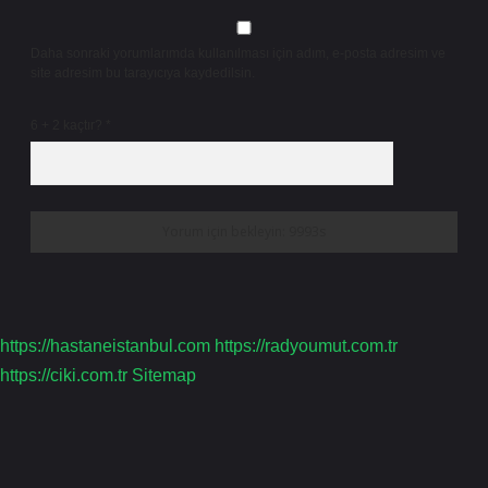
Daha sonraki yorumlarımda kullanılması için adım, e-posta adresim ve
site adresim bu tarayıcıya kaydedilsin.
6 + 2 kaçtır?
*
https://hastaneistanbul.com
https://radyoumut.com.tr
https://ciki.com.tr
Sitemap