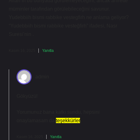
Allah’ın bu dünyada görülemeyeceğini, ancak ahirette
müminler tarafından görülebileceğini savunur.
Yudebbiih bismi rabbike vestegfirh ne anlama geliyor?
“Yudebbiih bismi rabbike vesteğfirh” ifadesi, Nasr
Suresi’nin .
Kasım 16, 2025
Yanıtla
admin
Gökyüzü!
Yorumunuz bana katkı sundu, hepsini
onaylamasam da
teşekkürler
.
Kasım 16, 2025
Yanıtla