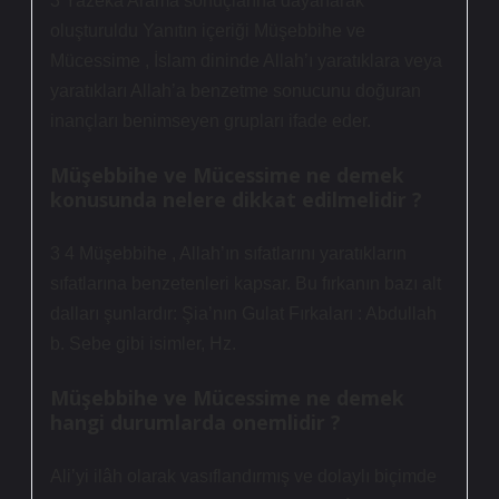
3 Yazeka Arama sonuçlarına dayanarak
oluşturuldu Yanıtın içeriği Müşebbihe ve
Mücessime , İslam dininde Allah’ı yaratıklara veya
yaratıkları Allah’a benzetme sonucunu doğuran
inançları benimseyen grupları ifade eder.
Müşebbihe ve Mücessime ne demek
konusunda nelere dikkat edilmelidir ?
3 4 Müşebbihe , Allah’ın sıfatlarını yaratıkların
sıfatlarına benzetenleri kapsar. Bu fırkanın bazı alt
dalları şunlardır: Şia’nın Gulat Fırkaları : Abdullah
b. Sebe gibi isimler, Hz.
Müşebbihe ve Mücessime ne demek
hangi durumlarda onemlidir ?
Ali’yi ilâh olarak vasıflandırmış ve dolaylı biçimde