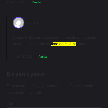
Aralık 23, 2025
Yanıtla
admin
Doruk! Katkılarınız sayesinde makale daha
güçlü
bir anlatım kazandı ve
ikna ediciliğini
artırdı.
Aralık 23, 2025
Yanıtla
Bir yanıt yazın
E-posta adresiniz yayınlanmayacak.
Gerekli alanlar
*
ile işaretlenmişlerdir
Yorum