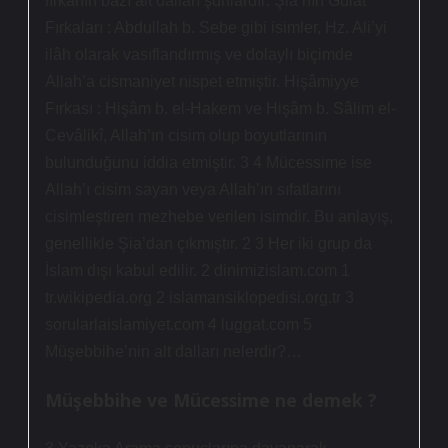
fırkanın bazı alt dalları şunlardır: Şia’nın Gulat
Fırkaları : Abdullah b. Sebe gibi isimler, Hz. Ali’yi
ilâh olarak vasıflandırmış ve dolaylı biçimde
Allah’a cismaniyet nispet etmiştir. Hişâmiyye
Fırkası : Hişâm b. el-Hakem ve Hişâm b. Sâlim el-
Cevâlikî, Allah’ın cisim olup boyutlarının
bulunduğunu iddia etmiştir. 3 4 Mücessime ise
Allah’ı cisim sayan veya Allah’ın sıfatlarını
cisimleştiren mezhebe verilen isimdir. Bu anlayış,
genellikle Şia’dan çıkmıştır. 2 3 Her iki grup da
İslam dışı kabul edilir. 2 dinimizislam.com 1
tr.wikipedia.org 2 islamansiklopedisi.org.tr 3
sorularlaislamiyet.com 4 luggat.com 5
Müşebbihe’nin alt dalları nelerdir?…
Müşebbihe ve Mücessime ne demek ?