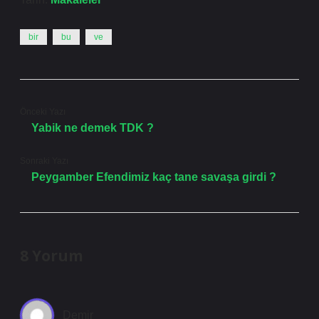
bir
bu
ve
Önceki Yazı
Yabik ne demek TDK ?
Sonraki Yazı
Peygamber Efendimiz kaç tane savaşa girdi ?
8 Yorum
Demir