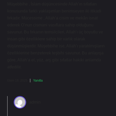
Müşebbihe , İslam düşüncesinde Allah’ın sıfatları
konusunda farklı yaklaşımları benimseyen iki itikadi
fırkadır. Mücessime , Allah’a cisim ve mekân isnat
ederek O’nun cismani vasıflara sahip olduğunu
savunur. Bu fırkanın temsilcileri, Allah’ı üç boyutlu ve
insan gibi özelliklere sahip bir varlık olarak
düşünmüşlerdir. Müşebbihe ise, Allah’ı yaratılmışların
özelliklerine benzeterek teşbihi savunur. Bu anlayışa
göre, Allah’a el, yüz, arş gibi sıfatlar hakiki anlamda
atfedilir.
Ekim 18, 2025
Yanıtla
admin