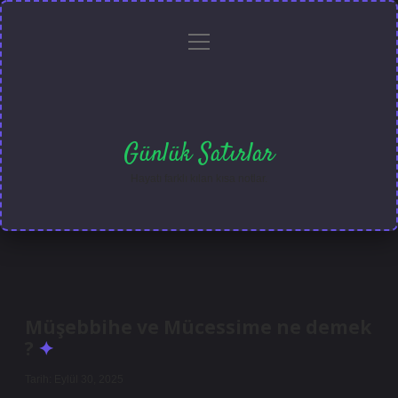
menüyü
Anasayfa
Gizlilik
Yasal
Hakkımızda
aç
Politikası
Uyarı
Günlük Satırlar
Hayatı farklı kılan kısa notlar.
Müşebbihe ve Mücessime ne demek
?
Tarih: Eylül 30, 2025