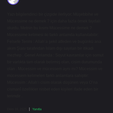
Yazı bilgilendirici bir çizgide ilerliyor; Müşebbihe ve
Mücessime ne demek ? için daha fazla örnek faydalı
olurdu. Metnin bu kısmı Mücessime ne demek ?
Mücessime kelimesi iki farklı anlamda kullanılabilir:
Felsefe Terimi : Allah’a şekil atfeden ve bugünkü ana
akım Şiası tarafından İslam dışı sayılan bir itikadi
mezhep . Genel Anlamda : Soyut kavramlar için somut
bir varlıkta tam olarak belirmiş olan, cisim durumunda
olan . Mücessim ve mücessem aynı mı? Mücessim ve
mücessem kelimeleri farklı anlamlara sahiptir:
Mücessim : Allah’ı cisim olarak düşünen veya O’na
cismanî özellikler nisbet eden kişileri ifade eden bir
terimdir .
Ekim 16, 2025
Yanıtla