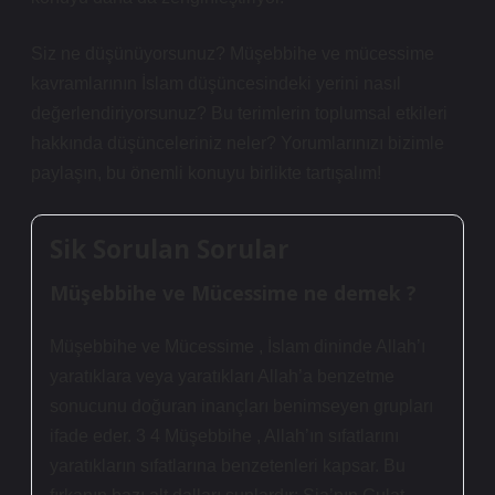
Siz ne düşünüyorsunuz? Müşebbihe ve mücessime
kavramlarının İslam düşüncesindeki yerini nasıl
değerlendiriyorsunuz? Bu terimlerin toplumsal etkileri
hakkında düşünceleriniz neler? Yorumlarınızı bizimle
paylaşın, bu önemli konuyu birlikte tartışalım!
Sik Sorulan Sorular
Müşebbihe ve Mücessime ne demek ?
Müşebbihe ve Mücessime , İslam dininde Allah’ı
yaratıklara veya yaratıkları Allah’a benzetme
sonucunu doğuran inançları benimseyen grupları
ifade eder. 3 4 Müşebbihe , Allah’ın sıfatlarını
yaratıkların sıfatlarına benzetenleri kapsar. Bu