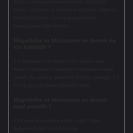
Allah’a cismaniyet nispet etmiştir. Hişâmiyye
Fırkası : Hişâm b. el-Hakem ve Hişâm b. Sâlim el-
Cevâlikî, Allah’ın cisim olup boyutlarının
bulunduğunu iddia etmiştir.
Müşebbihe ve Mücessime ne demek ne
icin kullanilir ?
3 4 Mücessime ise Allah’ı cisim sayan veya
Allah’ın sıfatlarını cisimleştiren mezhebe verilen
isimdir. Bu anlayış, genellikle Şia’dan çıkmıştır. 2 3
Her iki grup da İslam dışı kabul edilir.
Müşebbihe ve Mücessime ne demek
nasil anlasilir ?
2 Bu yanıt size nasıl yardımcı oldu? Yanıtı
değerlendir Akıl yürüt 5 kaynak…