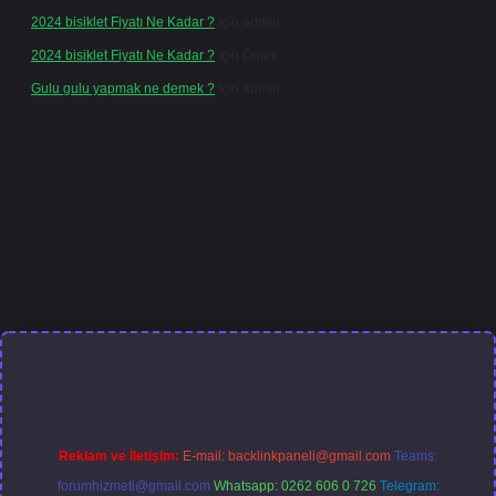
2024 bisiklet Fiyatı Ne Kadar ?
için
admin
2024 bisiklet Fiyatı Ne Kadar ?
için
Ömer
Gulu gulu yapmak ne demek ?
için
admin
ncel giriş
Reklam ve İletişim:
E-mail:
backlinkpaneli@gmail.com
Teams:
forumhizmeti@gmail.com
Whatsapp: 0262 606 0 726
Telegram: