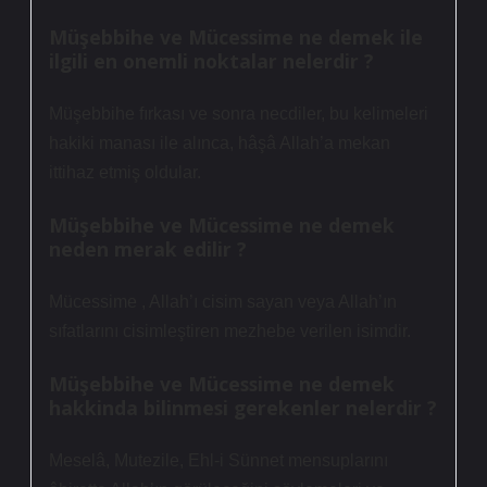
Müşebbihe ve Mücessime ne demek ile
ilgili en onemli noktalar nelerdir ?
Müşebbihe fırkası ve sonra necdiler, bu kelimeleri
hakiki manası ile alınca, hâşâ Allah’a mekan
ittihaz etmiş oldular.
Müşebbihe ve Mücessime ne demek
neden merak edilir ?
Mücessime , Allah’ı cisim sayan veya Allah’ın
sıfatlarını cisimleştiren mezhebe verilen isimdir.
Müşebbihe ve Mücessime ne demek
hakkinda bilinmesi gerekenler nelerdir ?
Meselâ, Mutezile, Ehl-i Sünnet mensuplarını