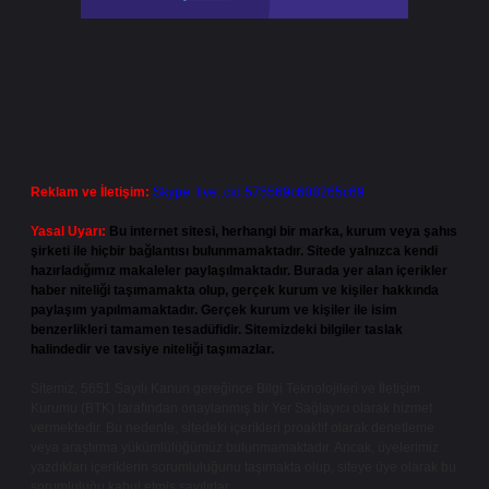
Reklam ve İletişim:
Skype: live:.cid.575569c608265c69
Yasal Uyarı:
Bu internet sitesi, herhangi bir marka, kurum veya şahıs
şirketi ile hiçbir bağlantısı bulunmamaktadır. Sitede yalnızca kendi
hazırladığımız makaleler paylaşılmaktadır. Burada yer alan içerikler
haber niteliği taşımamakta olup, gerçek kurum ve kişiler hakkında
paylaşım yapılmamaktadır. Gerçek kurum ve kişiler ile isim
benzerlikleri tamamen tesadüfidir. Sitemizdeki bilgiler taslak
halindedir ve tavsiye niteliği taşımazlar.
Sitemiz, 5651 Sayılı Kanun gereğince Bilgi Teknolojileri ve İletişim
Kurumu (BTK) tarafından onaylanmış bir Yer Sağlayıcı olarak hizmet
vermektedir. Bu nedenle, sitedeki içerikleri proaktif olarak denetleme
veya araştırma yükümlülüğümüz bulunmamaktadır. Ancak, üyelerimiz
yazdıkları içeriklerin sorumluluğunu taşımakta olup, siteye üye olarak bu
sorumluluğu kabul etmiş sayılırlar.