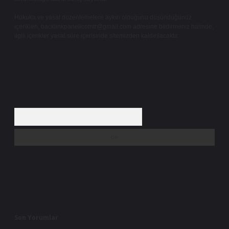
Hukuka ve yasal düzenlemelere aykırı olduğunu düşündüğünüz
içerikleri,
backlinkpanelicomtr@gmail.com
adresine bildirmeniz halinde,
ilgili içerikler yasal süre içerisinde sitemizden kaldırılacaktır.
Arama
Son Yorumlar