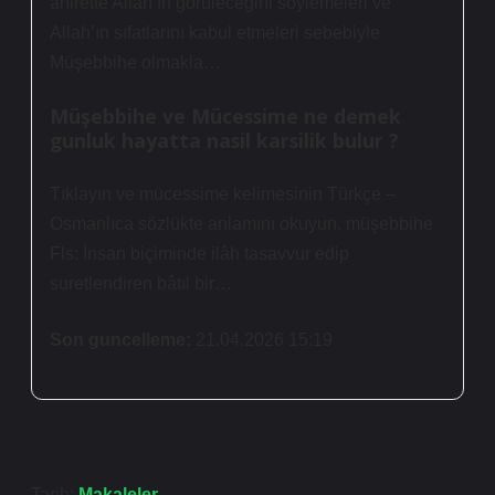
âhirette Allah’ın görüleceğini söylemeleri ve
Allah’ın sıfatlarını kabul etmeleri sebebiyle
Müşebbihe olmakla…
Müşebbihe ve Mücessime ne demek
gunluk hayatta nasil karsilik bulur ?
Tıklayın ve mücessime kelimesinin Türkçe –
Osmanlıca sözlükte anlamını okuyun. müşebbihe
Fls: İnsan biçiminde ilâh tasavvur edip
suretlendiren bâtıl bir…
Son guncelleme:
21.04.2026 15:19
Tarih:
Makaleler