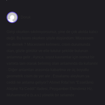
Doruk
Girişi okurken sıkılmıyorsunuz, yine de çok akılda kalıcı
değil. Bu kısmı okurken şöyle düşündüm: Mücessem
ne demek ? Mücessem kelimesi, cisim durumunda
olan, gözle görülür ve elle tutulur şekilde bulunan
anlamına gelir . Ayrıca, soyut kavramlar için somut bir
varlıkta tam olarak belirmiş olan anlamında da kullanılır
. Diğer anlamları arasında kabartma ve üç boyutlu
geometrik cisim de yer alır . Essalamu aleykum ya
ceddi ne anlama geliyor? Ahmet Rıfai’nin “Esselâmü
Aleyke Ya Ceddi” ifadesi, Peygamber Efendimiz Hz.
Muhammed’e (s.a.v.) yönelik bir selamdır .