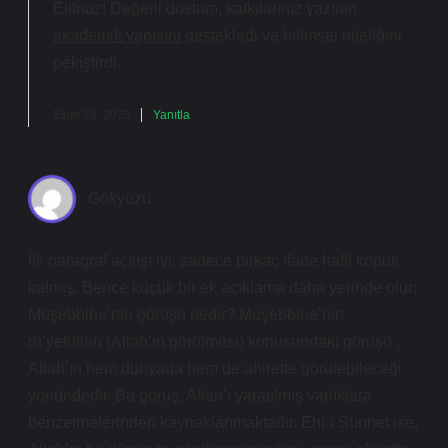
Elifnaz! Değerli dostum, katkılarınız yazının
akademik yapısını
destekledi ve
bilimsel niteliğini
pekiştirdi.
Ekim 18, 2025
Yanıtla
Gökyüzü
İlk paragraf açılışı iyi, sadece birkaç ifade hafif kopuk
kalmış. Bence küçük bir ek açıklama daha yerinde olur:
Müşebbihe’nin görüşü nedir? Müşebbihe’nin
rü’yetullah (Allah’ın görülmesi) konusundaki görüşü ,
Allah’ın hem dünyada hem de ahirette görülebileceği
yönündedir. Bu görüş, Allah’ı yaratılmış varlıklara
benzetmelerinden kaynaklanmaktadır. Ehl-i Sünnet ise,