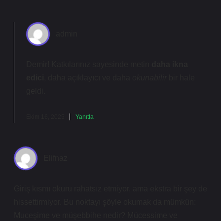
admin
Demir! Katkılarınız sayesinde metin
daha ikna
edici
,
daha açıklayıcı
ve daha
okunabilir
bir hale
geldi.
Ekim 16, 2025
Yanıtla
Elifnaz
Giriş kısmı okuru rahatsız etmiyor, ama ekstra bir şey de
hissettirmiyor. Bu noktayı şöyle okumak da mümkün:
Muceşime ve müşebbihe nedir? Mücessime ve