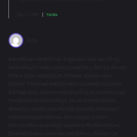
Şubat 7, 2026
Yanıtla
Arda
Kıkırdak nerede bulunur . başlangıcı açık anlatılmış,
fakat detaylar sanki sonraya bırakılmış. Ben bu durumu
kısaca böyle özetliyorum: Kıkırdak dokuda neler
bulunur ? Kıkırdak dokuda sıkkın uzantılar bulunmaz.
Kıkırdak doku, hücreler (kondrositler) ve hücreler arası
maddeden (kondrin) oluşur, ancak bu dokuda kan
damarları, sinirler veya lenfatik damarlar bulunmaz.
Kıkırdak dokuda bulunan bazı yapılar : Lakün :
Kondrositlerin bulunduğu boşluklar. Perikondriyum :
Kıkırdağı dıştan saran sıkı bağ dokusu. Kollajen ve