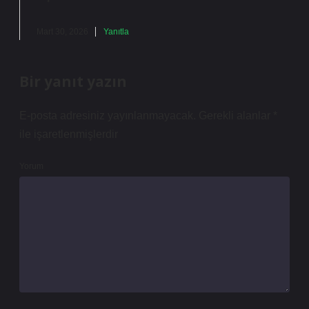
Mart 30, 2026
Yanıtla
Bir yanıt yazın
E-posta adresiniz yayınlanmayacak.
Gerekli alanlar
*
ile işaretlenmişlerdir
Yorum