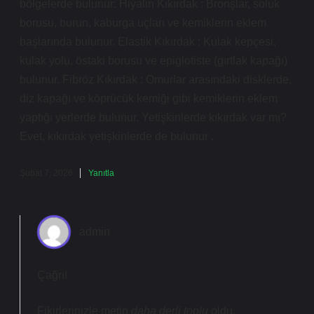
bölgelerde bulunur: Hiyalin Kıkırdak : Bronşlar, soluk
borusu, burun, kaburga uçları ve kemiklerin eklem
başlarında bulunur. Elastik Kıkırdak : Kulak kepçesi,
kulak yolu, östaki borusu ve epiglotiste (gırtlak kapağı)
bulunur. Fibröz Kıkırdak : Omurlar arasındaki disklerde,
diz kapağı ve köprücük kemiği gibi kemiklerin eklem
yaptığı yerlerde bulunur. Yetişkinlerde kıkırdak var mı?
Evet, kıkırdak yetişkinlerde de bulunur .
Şubat 7, 2026
Yanıtla
admin
Çağrı!
Fikirlerinizle metin
daha derli toplu
oldu.