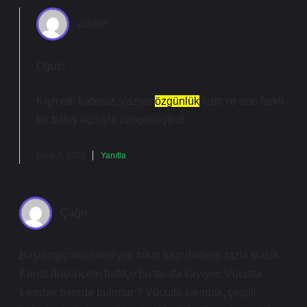
admin
Oğuz!
Kıymetli katkınız, yazıya
özgünlük
kattı ve onu
farklı
bir bakış açısıyla zenginleştirdi.
Ocak 5, 2026
Yanıtla
Çağrı
Başlangıç akıcı ilerliyor, fakat bazı ifadeler fazla klasik.
Kendi düşüncem hafifçe bu tarafa kayıyor: Vücutta
kıkırdak nerede bulunur ? Vücutta kıkırdak, çeşitli