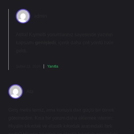
admin
Atilla! Kıymetli yorumlarınız sayesinde yazının
kapsamı
genişledi
, içerik daha
çok yönlü
hale
geldi.
Şubat 22, 2026
Yanıtla
Ata
Giriş metni temiz, ama konuya dair güçlü bir örnek
göremedim. Kısa bir yorum daha eklemek isterim:
Hiyalin kıkırdak ve elastik kıkırdak arasındaki fark