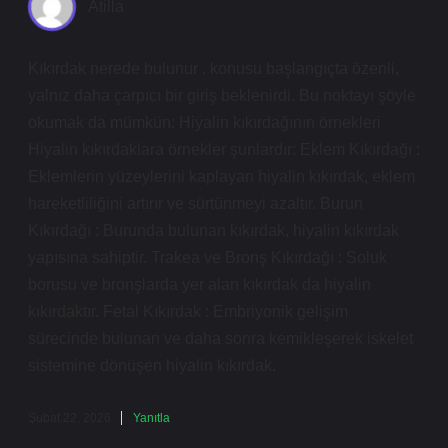
Atilla
Kıkırdak nerede bulunur . konusu başlangıçta özenli,
yalnız daha çarpıcı bir giriş beklenirdi. Bu noktayı şöyle
okumak da mümkün: Hiyalin kıkırdağının örnekleri
Hiyalin kıkırdaklara örnekler şunlardır: Eklem Kıkırdağı :
Eklemlerin yüzeylerini kaplayan hiyalin kıkırdak, eklem
hareketliliğini artırır ve sürtünmeyi azaltır. Burun
Kıkırdağı : Burunda bulunan kıkırdak, hiyalin kıkırdak
yapısına sahiptir. Trakea ve Bronş Kıkırdağı : Soluk
borusu ve bronşlarda yer alan kıkırdak da hiyalin
kıkırdaktır. Fetal Kıkırdak : Embriyonik gelişim
sürecinde bulunan ve daha sonra kemikleşerek iskelet
sistemine dönüşen hiyalin kıkırdak.
Şubat 22, 2026
Yanıtla