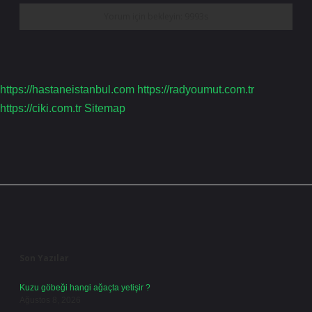
https://hastaneistanbul.com
https://radyoumut.com.tr
https://ciki.com.tr
Sitemap
Sidebar
Son Yazılar
Kuzu göbeği hangi ağaçta yetişir ?
Ağustos 8, 2026