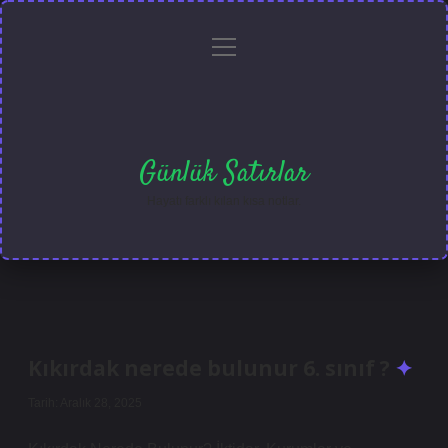
menüyü
Anasayfa
Gizlilik
Yasal
Hakkımızda
aç
Politikası
Uyarı
Günlük Satırlar
Hayatı farklı kılan kısa notlar.
Kıkırdak nerede bulunur 6. sınıf ?
Tarih: Aralık 28, 2025