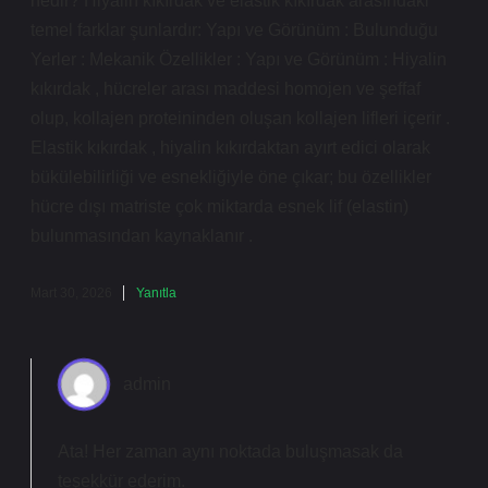
nedir? Hiyalin kıkırdak ve elastik kıkırdak arasındaki
temel farklar şunlardır: Yapı ve Görünüm : Bulunduğu
Yerler : Mekanik Özellikler : Yapı ve Görünüm : Hiyalin
kıkırdak , hücreler arası maddesi homojen ve şeffaf
olup, kollajen proteininden oluşan kollajen lifleri içerir .
Elastik kıkırdak , hiyalin kıkırdaktan ayırt edici olarak
bükülebilirliği ve esnekliğiyle öne çıkar; bu özellikler
hücre dışı matriste çok miktarda esnek lif (elastin)
bulunmasından kaynaklanır .
Mart 30, 2026
Yanıtla
admin
Ata! Her zaman aynı noktada buluşmasak da
teşekkür ederim
.