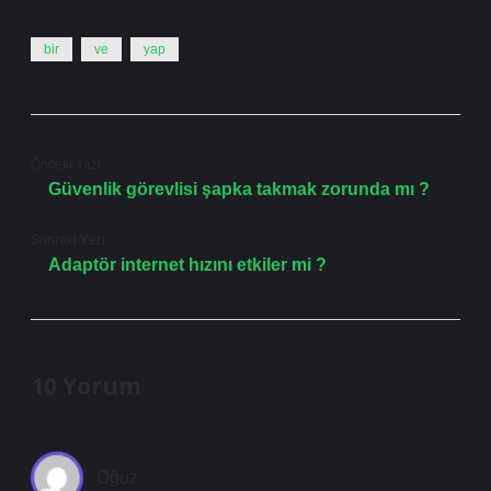
bir
ve
yap
Önceki Yazı
Güvenlik görevlisi şapka takmak zorunda mı ?
Sonraki Yazı
Adaptör internet hızını etkiler mi ?
10 Yorum
Oğuz