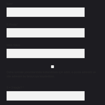
İsim*
E-Posta*
Web Sitesi
Daha sonraki yorumlarımda kullanılması için adım, e-posta adresim ve
site adresim bu tarayıcıya kaydedilsin.
5 + 3 kaçtır?
*