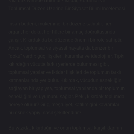
Kıkırdak Nerede Bulunur? İktidar, Kurumlar ve
Toplumsal Düzen Üzerine Bir Siyaset Bilimi İncelemesi
İnsan bedeni, mükemmel bir düzene sahiptir; her
organ, her doku, her hücre bir amaç doğrultusunda
çalışır. Kıkırdak da bu düzende önemli bir role sahiptir.
Ancak, toplumsal ve siyasal hayatta da benzer bir
“doku” vardır: güç ilişkileri, kurumlar ve ideolojiler. Tıpkı
kıkırdağın vücutta farklı yerlerde bulunması gibi,
toplumsal yapılar ve iktidar ilişkileri de toplumun farklı
katmanlarında yer bulur. Kıkırdak, vücudun esnekliğini
sağlayan bir yapıysa, toplumsal yapılar da bir toplumun
esnekliğini ve uyumunu sağlar. Peki, kıkırdak toplumda
nereye oturur? Güç, meşruiyet, katılım gibi kavramlar
bu esnek yapıyı nasıl şekillendirir?
Bu yazıda, kıkırdağın ve onun toplumsal karşılıklarının