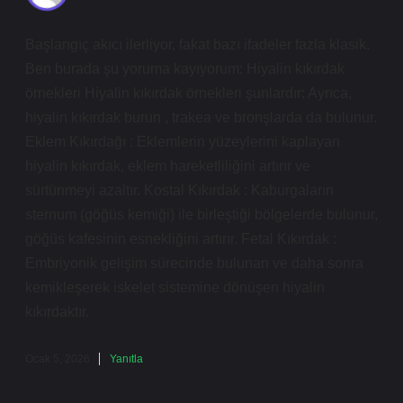
Başlangıç akıcı ilerliyor, fakat bazı ifadeler fazla klasik.
Ben burada şu yoruma kayıyorum: Hiyalin kıkırdak
örnekleri Hiyalin kıkırdak örnekleri şunlardır: Ayrıca,
hiyalin kıkırdak burun , trakea ve bronşlarda da bulunur.
Eklem Kıkırdağı : Eklemlerin yüzeylerini kaplayan
hiyalin kıkırdak, eklem hareketliliğini artırır ve
sürtünmeyi azaltır. Kostal Kıkırdak : Kaburgaların
sternum (göğüs kemiği) ile birleştiği bölgelerde bulunur,
göğüs kafesinin esnekliğini artırır. Fetal Kıkırdak :
Embriyonik gelişim sürecinde bulunan ve daha sonra
kemikleşerek iskelet sistemine dönüşen hiyalin
kıkırdaktır.
Ocak 5, 2026
Yanıtla