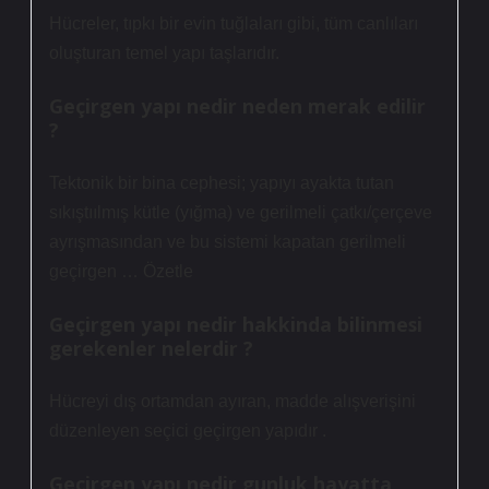
Hücreler, tıpkı bir evin tuğlaları gibi, tüm canlıları
oluşturan temel yapı taşlarıdır.
Geçirgen yapı nedir neden merak edilir
?
Tektonik bir bina cephesi; yapıyı ayakta tutan
sıkıştıılmış kütle (yığma) ve gerilmeli çatkı/çerçeve
ayrışmasından ve bu sistemi kapatan gerilmeli
geçirgen … Özetle
Geçirgen yapı nedir hakkinda bilinmesi
gerekenler nelerdir ?
Hücreyi dış ortamdan ayıran, madde alışverişini
düzenleyen seçici geçirgen yapıdır .
Geçirgen yapı nedir gunluk hayatta