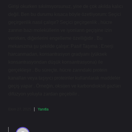
Girişi okurken sıkılmıyorsunuz, yine de çok akılda kalıcı
değil. Ben bu durumu kısaca böyle özetliyorum: Seçici
geçirgenlik nasıl çalışır? Seçici geçirgenlik , hücre
zarının bazı moleküllerin ve iyonların geçişine izin
verirken, diğerlerini engelleme özelliğidir . Bu
mekanizma şu şekilde çalışır: Pasif Taşıma : Enerji
harcanmadan, konsantrasyon gradyanı (yüksek
konsantrasyondan düşük konsantrasyona) ile
gerçekleşir . Bu süreçte, hücre zarındaki protein
kanalları veya taşıyıcı proteinler kullanılarak maddeler
geçiş yapar . Örneğin, oksijen ve karbondioksit gazları
difüzyon yoluyla zardan geçebilir .
Ekim 27, 2025
Yanıtla