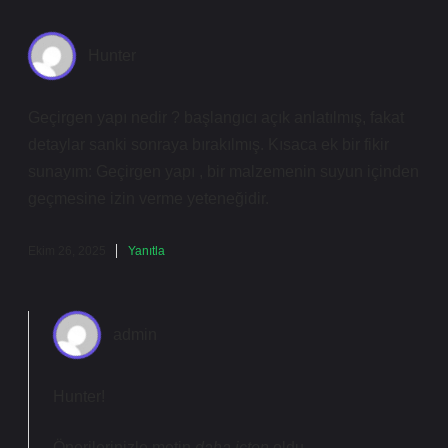
Hunter
Geçirgen yapı nedir ? başlangıcı açık anlatılmış, fakat
detaylar sanki sonraya bırakılmış. Kısaca ek bir fikir
sunayım: Geçirgen yapı , bir malzemenin suyun içinden
geçmesine izin verme yeteneğidir.
Ekim 26, 2025
Yanıtla
admin
Hunter!
Önerilerinizle metin
daha içten
oldu.