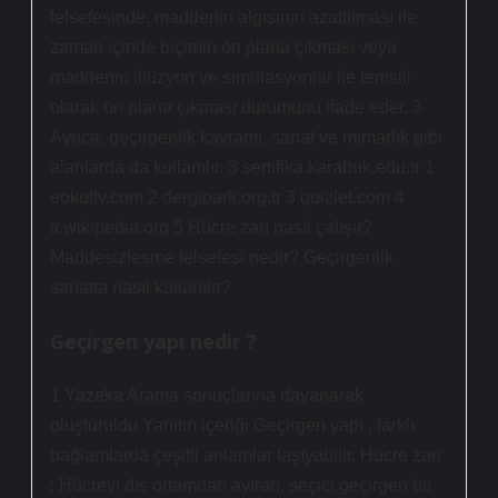
felsefesinde, maddenin algısının azaltılması ile
zaman içinde biçimin ön plana çıkması veya
maddenin illüzyon ve simülasyonlar ile temsili
olarak ön plana çıkması durumunu ifade eder. 3
Ayrıca, geçirgenlik kavramı, sanat ve mimarlık gibi
alanlarda da kullanılır. 3 sertifika.karabuk.edu.tr 1
eokultv.com 2 dergipark.org.tr 3 quizlet.com 4
tr.wikipedia.org 5 Hücre zarı nasıl çalışır?
Maddesizleşme felsefesi nedir? Geçirgenlik
sanatta nasıl kullanılır?
Geçirgen yapı nedir ?
1 Yazeka Arama sonuçlarına dayanarak
oluşturuldu Yanıtın içeriği Geçirgen yapı , farklı
bağlamlarda çeşitli anlamlar taşıyabilir. Hücre zarı
: Hücreyi dış ortamdan ayıran, seçici geçirgen bir