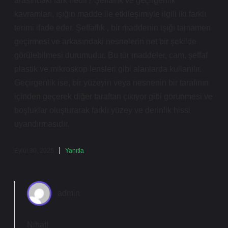
arasındaki fark nedir? Şeffaflık ve geçirgenlik
kavramları, ışığın madde ile etkileşimiyle ilgili iki farklı
terimi ifade eder. Şeffaflık , bir maddenin ışığı tamamen
geçirmesi ve arkasındaki nesnelerin net bir şekilde
görülebilmesi durumudur. Bu tür maddeler, cam, şeffaf
plastik ve mikroskop lensleri gibi alanlarda kullanılır.
Geçirgenlik ise, bir yüzeyin veya nesnenin bir tarafının
içinden geçerek diğer taraftan çıkıyor gibi görünmesi ve
boşluklar oluşturarak farklı yüzey ve derinlik hissi
uyandırmasıdır.
Eylül 30, 2025
Yanıtla
admin
Nihat!