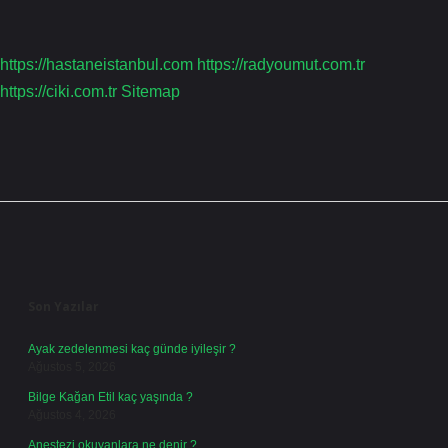
https://hastaneistanbul.com
https://radyoumut.com.tr
https://ciki.com.tr
Sitemap
Sidebar
Son Yazılar
Ayak zedelenmesi kaç günde iyileşir ?
Ağustos 5, 2026
Bilge Kağan Etil kaç yaşında ?
Ağustos 4, 2026
Anestezi okuyanlara ne denir ?