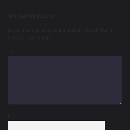
Bir yanıt yazın
E-posta adresiniz yayınlanmayacak.
Gerekli alanlar
*
ile işaretlenmişlerdir
Yorum
İsim*