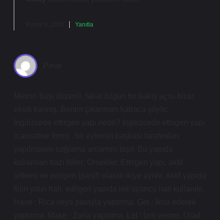
Kasım 9, 2025
Yanıtla
Pınar
Metnin başı düzenli, fakat özgün bir bakış açısı biraz
eksik kalmış. Benim çıkarımım kabaca şöyle:
İngilizcede ettirgen yapı nedir? İngilizcede ettirgen yapı
(causative form) , bir eylemin başkası tarafından
yapılmasını sağlama anlamını taşır. Bu yapıda
kullanılan bazı fiiller: Örnekler: Ettirgen yapı, aktif
(etken) ve edilgen (pasif) olarak ikiye ayrılır. Aktif yapıda
fiilin yalın hali, edilgen yapıda ise üçüncü hali kullanılır.
Have : Rica veya parayla yaptırma. Get : İkna ederek
yaptırma. Make : Zorla yaptırma. Let : İzin verme. I had