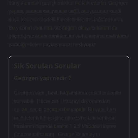
dünyalarındaki geçişkenlikleri de fark ederler. Geçirgen
yapılar, sadece kelimelerle değil, okuyucunun kendi
düşünsel evrenindeki hareketlilikle de bağlantı kurar.
Bu yazının sonunda, siz değerli okuyuculardan da
geçirdiğiniz edebi deneyimleri ve bu yapının metinlerde
yarattığı etkileri paylaşmanızı bekliyoruz.
Sik Sorulan Sorular
Geçirgen yapı nedir ?
Geçirgen yapı , farklı bağlamlarda çeşitli anlamlar
taşıyabilir. Hücre zarı : Hücreyi dış ortamdan
ayıran, seçici geçirgen bir yapıdır. Bu yapı, bazı
maddelerin hücre içine girmesine izin verirken
bazılarını dışarıda bırakır. 1 2 5 Maddesizleşme
(immaterialisation) : George Berkeley’in