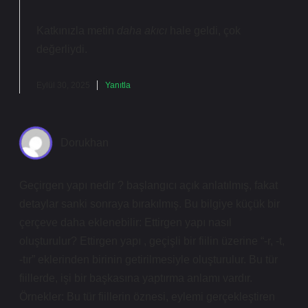
Katkınızla metin
daha akıcı
hale geldi, çok
değerliydi.
Eylül 30, 2025
Yanıtla
Dorukhan
Geçirgen yapı nedir ? başlangıcı açık anlatılmış, fakat
detaylar sanki sonraya bırakılmış. Bu bilgiye küçük bir
çerçeve daha eklenebilir: Ettirgen yapı nasıl
oluşturulur? Ettirgen yapı , geçişli bir fiilin üzerine “-r, -t,
-tır” eklerinden birinin getirilmesiyle oluşturulur. Bu tür
fiillerde, işi bir başkasına yaptırma anlamı vardır.
Örnekler: Bu tür fiillerin öznesi, eylemi gerçekleştiren