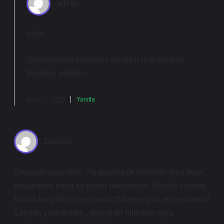
admin
Arife!
Önerilerinizle tamamen hemfikir değilim ama
teşekkür ederim
.
Ekim 27, 2025
Yanıtla
Bozkurt
Geçirgen yapı nedir ? hakkında ilk cümleler fena değil,
devamında daha iyi şeyler bekliyorum. Günlük hayatta
bunun karşılığı şöyle çıkıyor: Ettirgen çatılı eylem nedir?
Ettirgen çatılı eylem , geçişli bir fiilin kök veya