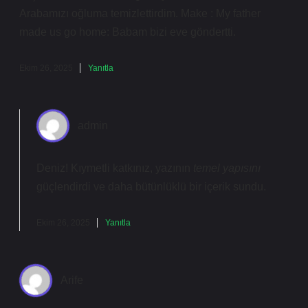
Arabamızı oğluma temizlettirdim. Make : My father
made us go home: Babam bizi eve göndertti.
Ekim 26, 2025
Yanıtla
admin
Deniz! Kıymetli katkınız, yazının
temel yapısını
güçlendirdi ve daha
bütünlüklü
bir içerik sundu.
Ekim 26, 2025
Yanıtla
Arife