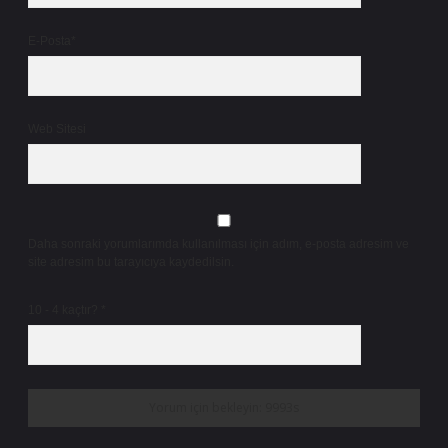
E-Posta*
Web Sitesi
Daha sonraki yorumlarımda kullanılması için adım, e-posta adresim ve
site adresim bu tarayıcıya kaydedilsin.
10 - 4 kaçtır?
*