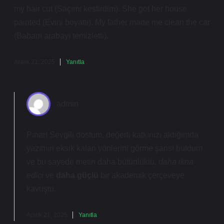
my hair cut (Saçımı kestirdim). She got her house
painted (Evini boyattı). My father made me clean the car
(Babam arabayı temizletti).
Aralık 21, 2025
Yanıtla
admin
Pınar! Sevgili dostum, değerli katkınızı aldığımda
yazımın eksik kalan yönlerini görme şansı buldum
ve bu sayede metin daha bütünlüklü,
daha ikna
edici
ve
daha güçlü
bir akademik çerçeveye
kavuştu.
Aralık 21, 2025
Yanıtla