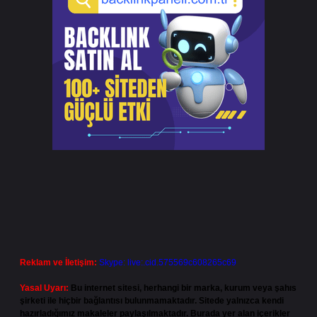
Reklam ve İletişim:
Skype: live:.cid.575569c608265c69
Yasal Uyarı:
Bu internet sitesi, herhangi bir marka, kurum veya şahıs
şirketi ile hiçbir bağlantısı bulunmamaktadır. Sitede yalnızca kendi
hazırladığımız makaleler paylaşılmaktadır. Burada yer alan içerikler