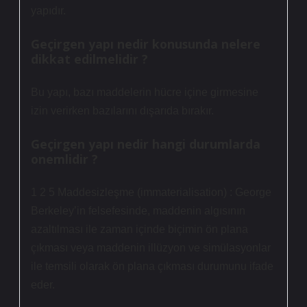
yapıdır.
Geçirgen yapı nedir konusunda nelere
dikkat edilmelidir ?
Bu yapı, bazı maddelerin hücre içine girmesine
izin verirken bazılarını dışarıda bırakır.
Geçirgen yapı nedir hangi durumlarda
onemlidir ?
1 2 5 Maddesizleşme (immaterialisation) : George
Berkeley’in felsefesinde, maddenin algısının
azaltılması ile zaman içinde biçimin ön plana
çıkması veya maddenin illüzyon ve simülasyonlar
ile temsili olarak ön plana çıkması durumunu ifade
eder.