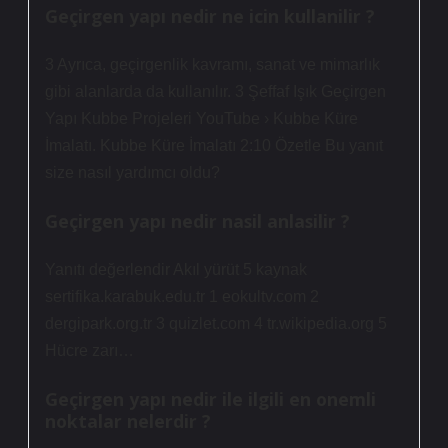
Geçirgen yapı nedir ne icin kullanilir ?
3 Ayrıca, geçirgenlik kavramı, sanat ve mimarlık
gibi alanlarda da kullanılır. 3 Şeffaf Işık Geçirgen
Yapı Kubbe Projeleri YouTube › Kubbe Küre
İmalatı. Kubbe Küre İmalatı 2:10 Özetle Bu yanıt
size nasıl yardımcı oldu?
Geçirgen yapı nedir nasil anlasilir ?
Yanıtı değerlendir Akıl yürüt 5 kaynak
sertifika.karabuk.edu.tr 1 eokultv.com 2
dergipark.org.tr 3 quizlet.com 4 tr.wikipedia.org 5
Hücre zarı…
Geçirgen yapı nedir ile ilgili en onemli
noktalar nelerdir ?