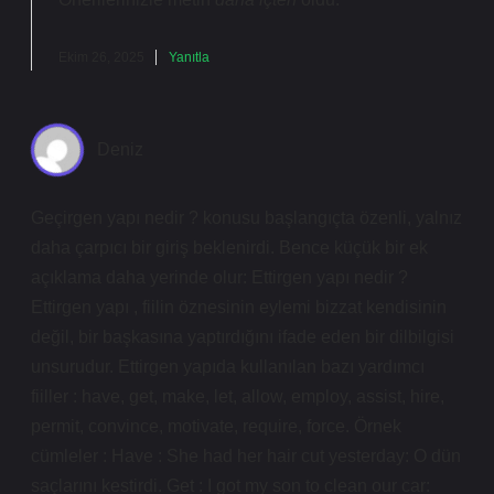
Ekim 26, 2025
Yanıtla
Deniz
Geçirgen yapı nedir ? konusu başlangıçta özenli, yalnız
daha çarpıcı bir giriş beklenirdi. Bence küçük bir ek
açıklama daha yerinde olur: Ettirgen yapı nedir ?
Ettirgen yapı , fiilin öznesinin eylemi bizzat kendisinin
değil, bir başkasına yaptırdığını ifade eden bir dilbilgisi
unsurudur. Ettirgen yapıda kullanılan bazı yardımcı
fiiller : have, get, make, let, allow, employ, assist, hire,
permit, convince, motivate, require, force. Örnek
cümleler : Have : She had her hair cut yesterday: O dün
saçlarını kestirdi. Get : I got my son to clean our car: