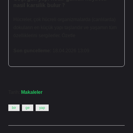
nasil karsilik bulur ?
Hücreler, çok hücreli organizmalarda (canlılarda)
dokuların en küçük yapı taşlarıdır ve yaşamın tüm
özelliklerini sergilerler. Özetle
Son guncelleme:
18.04.2026 13:09
Tarih:
Makaleler
bir
ge
yap