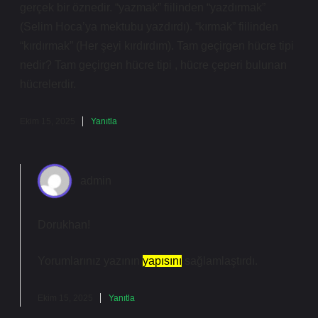
gerçek bir öznedir. “yazmak” fiilinden “yazdırmak”
(Selim Hoca’ya mektubu yazdırdı). “kırmak” fiilinden
“kırdırmak” (Her şeyi kırdırdım). Tam geçirgen hücre tipi
nedir? Tam geçirgen hücre tipi , hücre çeperi bulunan
hücrelerdir.
Ekim 15, 2025
Yanıtla
admin
Dorukhan!
Yorumlarınız yazının
yapısını
sağlamlaştırdı.
Ekim 15, 2025
Yanıtla