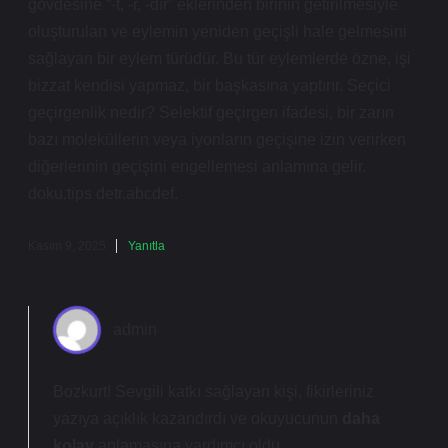
gövdesine “-t, -r, -dır” eklerinden birinin getirilmesiyle
oluşturulan ve eylemin yeniden geçişli hale gelmesini
sağlayan bir eylem türüdür. Bu tür eylemlerde özne, işi
bizzat kendisi yapmaz, bir başkasına yaptırır. Seçici
geçirgenlik nedir? Selektif geçirgen ifadesi, bir zarın
bazı moleküllerin veya iyonların geçişine izin verirken
diğerlerinin geçişini engellemesi anlamına gelir.
doku.tips detr.abcdef.
Kasım 9, 2025
Yanıtla
admin
Bozkurt!
Sevgili katkı sağlayan kişi, fikirleriniz
yazıya açıklık kazandırdı ve okuyucunun
daha
kolay
anlamasına yardımcı oldu.