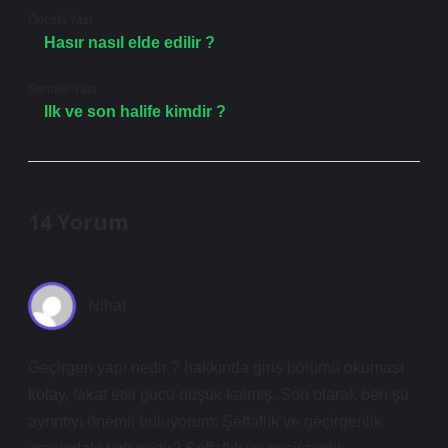
Önceki Yazı
Hasır nasıl elde edilir ?
Sonraki Yazı
Ilk ve son halife kimdir ?
14 Yorum
Nihat
Geçirgen yapı nedir ? hakkında giriş bölümü okuması
kolay, fakat etki gücü düşük kalmış. Son olarak ben şu
ayrıntıyı önemli buluyorum: Şeffaflık ve geçirgenlik