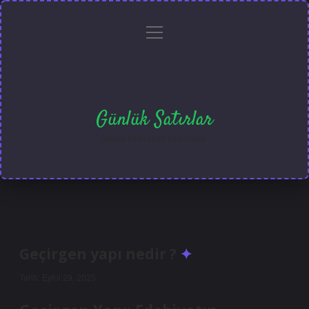
menüyü
Anasayfa
Gizlilik
Yasal
Hakkımızda
aç
Politikası
Uyarı
Günlük Satırlar
Hayatı farklı kılan kısa notlar.
Geçirgen yapı nedir ?
Tarih: Eylül 29, 2025