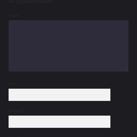
ile işaretlenmişlerdir
Yorum
İsim*
E-Posta*