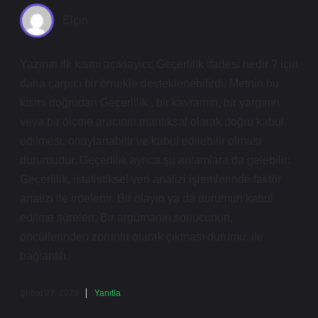
Elçin
Yazının ilk kısmı açıklayıcı; Geçerlilik ifadesi nedir ? için
daha çarpıcı bir örnekle desteklenebilirdi. Metnin bu
kısmı doğrudan Geçerlilik , bir kavramın, bir yargının
veya bir ölçme aracının mantıksal olarak doğru kabul
edilmesi, onaylanabilir ve kabul edilebilir olması
durumudur. Geçerlilik ayrıca şu anlamlara da gelebilir:
Geçerlilik, istatistiksel veri analizi işlemlerinde faktör
analizi ile irdelenir. Bir olayın ya da durumun kabul
edilme süreleri; Bir argümanın sonucunun,
öncüllerinden zorunlu olarak çıkması durumu. ile
bağlantılı.
Şubat 27, 2026
Yanıtla