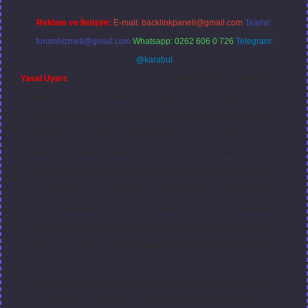
Reklam ve İletişim:
E-mail:
backlinkpaneli@gmail.com
Teams:
forumhizmeti@gmail.com
Whatsapp: 0262 606 0 726
Telegram:
@karabul
Yasal Uyarı:
Sitemiz, 5651 Sayılı Kanun gereğince Bilgi Teknolojileri ve
İletişim Kurumu (BTK) tarafından onaylanmış bir Yer Sağlayıcı olarak
hizmet vermektedir. Bu nedenle, sitedeki içerikleri proaktif olarak
denetleme veya araştırma yükümlülüğümüz bulunmamaktadır. Ancak,
üyelerimiz yazdıkları içeriklerin sorumluluğunu taşımakta olup, siteye
üye olarak bu sorumluluğu kabul etmiş sayılırlar. Bu internet sitesi,
herhangi bir marka, kurum veya şahıs şirketi ile hiçbir bağlantısı
bulunmamaktadır. Sitede yalnızca kendi hazırladığımız makaleler
paylaşılmaktadır. Burada yer alan içerikler haber niteliği taşımamakta
olup, gerçek kurum ve kişiler hakkında paylaşım yapılmamaktadır.
Gerçek kurum ve kişiler ile isim benzerlikleri tamamen tesadüfidir.
Sitemiz, kar amacı gütmeyen ve tamamen ücretsiz bir bilgi paylaşım
platformudur. Hukuka ve yasal düzenlemelere aykırı olduğunu