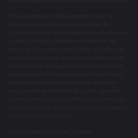
Geçerlilik İfadesi Nedir? Kültürlerin Gözünden Bir Keşif
Dünya üzerindeki her kültür, kendine özgü bir dil,
değerler sistemi ve ritüellerle şekillenmiştir. Bu
çeşitliliği keşfetmek, insan deneyiminin ne kadar derin
ve zengin olduğunu anlamamıza olanak tanır. Her
toplum, belirli bir grup içindeki bireyler arasında kabul
gören normlar, inançlar ve davranış biçimlerini belirler
ve bunlara bağlı olarak geçerliliği tanımlar. Geçerlilik,
her kültürde farklı bir biçimde ifade edilir ve her kültür
bu geçerliliği kendi yaşam tarzı, kimlik anlayışı ve
sosyal yapıları ile ilişkilendirir. Bu yazıda, geçerlilik
ifadesinin antropolojik perspektifte nasıl şekillendiğini,
kültürlerin göreliliği, kimlik oluşumu ve sosyal yapıların
belirleyici rolüyle tartışacağız.
Geçerlilik İfadesinin Kültürel Temelleri