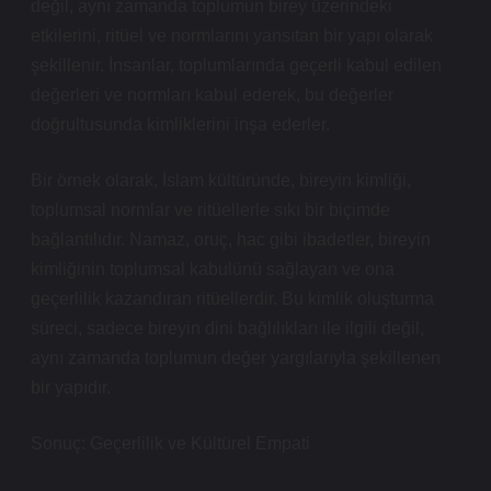
değil, aynı zamanda toplumun birey üzerindeki
etkilerini, ritüel ve normlarını yansıtan bir yapı olarak
şekillenir. İnsanlar, toplumlarında geçerli kabul edilen
değerleri ve normları kabul ederek, bu değerler
doğrultusunda kimliklerini inşa ederler.
Bir örnek olarak, İslam kültüründe, bireyin kimliği,
toplumsal normlar ve ritüellerle sıkı bir biçimde
bağlantılıdır. Namaz, oruç, hac gibi ibadetler, bireyin
kimliğinin toplumsal kabulünü sağlayan ve ona
geçerlilik kazandıran ritüellerdir. Bu kimlik oluşturma
süreci, sadece bireyin dini bağlılıkları ile ilgili değil,
aynı zamanda toplumun değer yargılarıyla şekillenen
bir yapıdır.
Sonuç: Geçerlilik ve Kültürel Empati