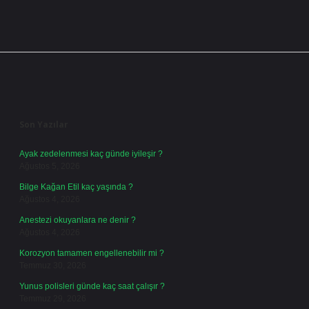
Sidebar
Son Yazılar
Ayak zedelenmesi kaç günde iyileşir ?
Ağustos 5, 2026
Bilge Kağan Etil kaç yaşında ?
Ağustos 4, 2026
Anestezi okuyanlara ne denir ?
Ağustos 4, 2026
Korozyon tamamen engellenebilir mi ?
Temmuz 30, 2026
Yunus polisleri günde kaç saat çalışır ?
Temmuz 29, 2026