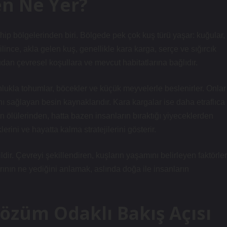
en Ne Yer?
hip bölgelerinden biri. Bölgede pek çok kuş türü yaşar: kuğular,
lince, akla gelen kuş, genellikle kara karga, serçe ve sığırcık
rudan çevresel koşullara ve mevcut habitatlarına bağlıdır.
unlukla tohumlar, böcekler ve küçük meyvelerle beslenirler. Onlar
nı sağlayan besin kaynaklarıdır. Kara kargalar ise daha etraflıca
n ölülerinden, hatta bazen insanların bıraktığı yiyeceklerden
rini ve hayatta kalma stratejilerini gösterir.
dir. Çevreyi şekillendiren, kuşların yaşamını belirleyen faktörler
arının ne yediğini anlamak, aslında doğa ile insanların
Çözüm Odaklı Bakış Açısı