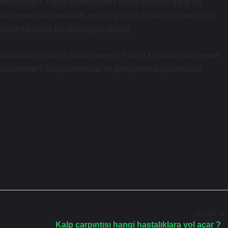
beslenirler? Yoksa çevremizdeki insan etkisiyle daha da
eslenme alışkanlıkları, yalnızca doğa ile olan ilişkimizin bir
arlılığımızın bir göstergesi olabilir.
a sorumluluğumuz ne kadar önemli? Florya kuşlarının beslenme
asıl etkiler? Düşüncelerinizi ve görüşlerinizi yorumlarda
Sonraki Yaz
Kalp çarpıntısı hangi hastalıklara yol açar ?