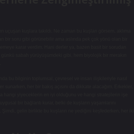
en uçuşan kuşlara takıldı. Ne zaman bu kuşları görsem, aklıma
adan bir soru gibi görünebilir ama aslında pek çok yönü olan bir
emeye karar verdim. Hani derler ya, bazen basit bir sorudan
i, o günkü sabah yürüyüşümdeki gibi, hem biyolojik bir merakın
.
da bu bilginin toplumsal, çevresel ve insan ilişkileriyle nasıl
ler sunarken, her bir bakış açısını da dikkate alacağım. Erkekler,
 hangi yiyeceklerin en iyi olduğunu ve hangi stratejilerin işe
 duygusal bir bağlantı kurar, belki de kuşların yaşamlarını
Şimdi, gelin birlikte bu kuşların ne yediğini keşfederken, her iki