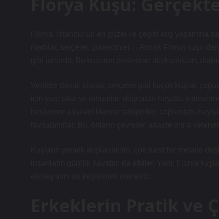
Florya Kuşu: Gerçekt
Florya, İstanbul’un en güzel ve çeşitli kuş yaşamına sa
martılar, serçeler, güvercinler… Ancak Florya kuşu deni
gibi türlerdir. Bu kuşların beslenme alışkanlıkları, doğ
Verilere dayalı olarak, serçeler gibi küçük kuşlar, çoğ
için taze otlar ve tohumlar, doğrudan hayatta kalmaları
beslenme alışkanlıklarına sahiptirler; çöplerden, hayva
faydalanırlar. Bu, onların çevresel adapte olma yetenekle
Kuşların yemek alışkanlıkları, çok basit bir mesele değil
insanların günlük hayatını da etkiler. Yani, Florya kuşl
etkileşimini de keşfetmek demektir.
Erkeklerin Pratik ve 