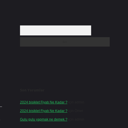
Arama
Son Yorumlar
2024 bisiklet Fiyatı Ne Kadar ?
için
admin
2024 bisiklet Fiyatı Ne Kadar ?
için
Ömer
Gulu gulu yapmak ne demek ?
için
admin
ı