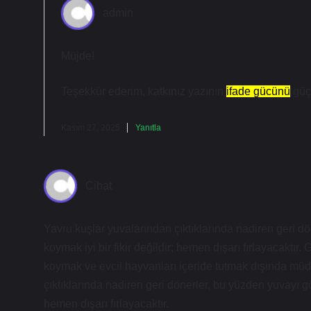
admin
Müjde!
Teşekkür ederim, katkınız yazının
ifade gücünü
güçl
Kasım 27, 2025
Yanıtla
Cihat
Yavru kuşlar yuvalarından çıktıklarında nadiren geri d
koymak iyi bir fikir değildir; hemen dışarı fırlayacaktır
koymak ve evcil hayvanları içeride tutmak dışında müd
çıktıklarında nadiren geri dönerler, bu yüzden yuvayı gö
hemen dışarı fırlayacaktır.