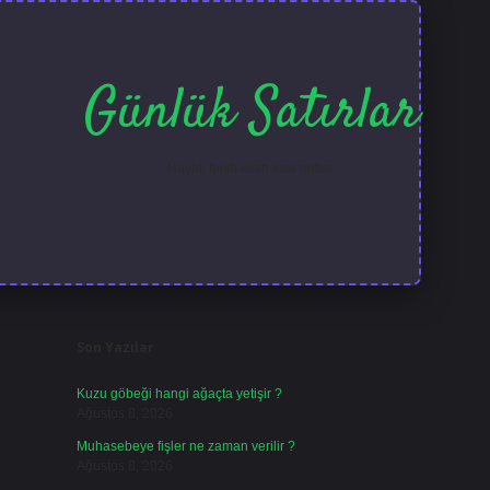
Günlük Satırlar
Hayatı farklı kılan kısa notlar.
Sidebar
ilbet güncel giri
Son Yazılar
Kuzu göbeği hangi ağaçta yetişir ?
Ağustos 8, 2026
Muhasebeye fişler ne zaman verilir ?
Ağustos 8, 2026