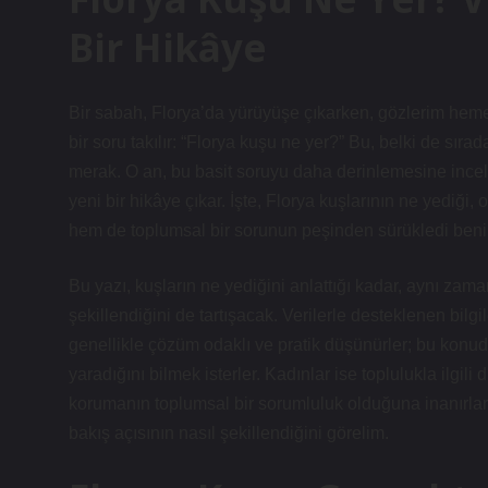
Bir Hikâye
Bir sabah, Florya’da yürüyüşe çıkarken, gözlerim hem
bir soru takılır: “Florya kuşu ne yer?” Bu, belki de sır
merak. O an, bu basit soruyu daha derinlemesine incel
yeni bir hikâye çıkar. İşte, Florya kuşlarının ne yediğ
hem de toplumsal bir sorunun peşinden sürükledi beni
Bu yazı, kuşların ne yediğini anlattığı kadar, aynı zaman
şekillendiğini de tartışacak. Verilerle desteklenen bilgi
genellikle çözüm odaklı ve pratik düşünürler; bu konuda
yaradığını bilmek isterler. Kadınlar ise toplulukla ilgili
korumanın toplumsal bir sorumluluk olduğuna inanırlar. 
bakış açısının nasıl şekillendiğini görelim.