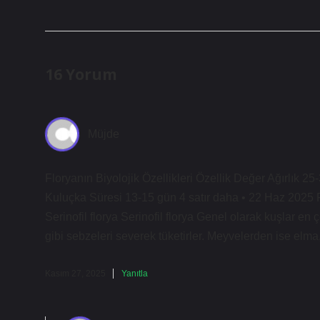
16 Yorum
Müjde
Floryanın Biyolojik Özellikleri Özellik Değer Ağırlık 
Kuluçka Süresi 13-15 gün 4 satır daha • 22 Haz 2025 Fl
Serinofil florya Serinofil florya Genel olarak kuşlar e
gibi sebzeleri severek tüketirler. Meyvelerden ise elma,
Kasım 27, 2025
Yanıtla