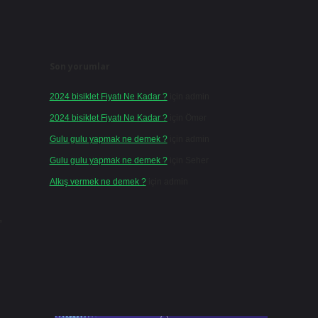
Son yorumlar
2024 bisiklet Fiyatı Ne Kadar ?
için
admin
2024 bisiklet Fiyatı Ne Kadar ?
için
Ömer
Gulu gulu yapmak ne demek ?
için
admin
Gulu gulu yapmak ne demek ?
için
Seher
Alkış vermek ne demek ?
için
admin
,