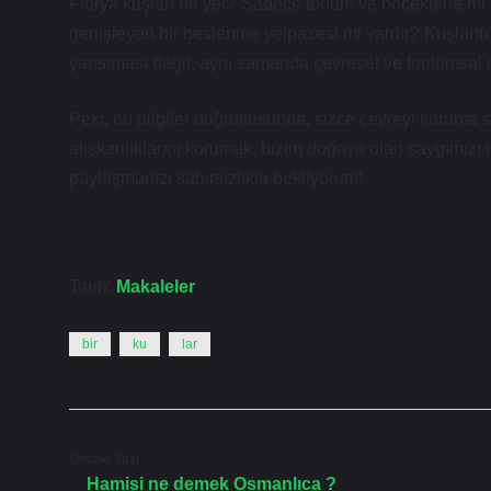
Florya kuşları ne yer? Sadece tohum ve böceklerle mi 
genişleyen bir beslenme yelpazesi mi vardır? Kuşların b
yansıması değil, aynı zamanda çevresel ve toplumsal duy
Peki, bu bilgiler doğrultusunda, sizce çevreyi korum
alışkanlıklarını korumak, bizim doğaya olan saygımızı n
paylaşmanızı sabırsızlıkla bekliyorum!
Tarih:
Makaleler
bir
ku
lar
Önceki Yazı
Hamisi ne demek Osmanlıca ?