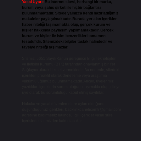
Yasal Uyarı:
Bu internet sitesi, herhangi bir marka,
kurum veya şahıs şirketi ile hiçbir bağlantısı
ı
bulunmamaktadır. Sitede yalnızca kendi hazırladığımız
makaleler paylaşılmaktadır. Burada yer alan içerikler
haber niteliği taşımamakta olup, gerçek kurum ve
kişiler hakkında paylaşım yapılmamaktadır. Gerçek
kurum ve kişiler ile isim benzerlikleri tamamen
tesadüfidir. Sitemizdeki bilgiler taslak halindedir ve
tavsiye niteliği taşımazlar.
Sitemiz, 5651 Sayılı Kanun gereğince Bilgi Teknolojileri
ve İletişim Kurumu (BTK) tarafından onaylanmış bir Yer
Sağlayıcı olarak hizmet vermektedir. Bu nedenle, sitedeki
içerikleri proaktif olarak denetleme veya araştırma
yükümlülüğümüz bulunmamaktadır. Ancak, üyelerimiz
yazdıkları içeriklerin sorumluluğunu taşımakta olup, siteye
üye olarak bu sorumluluğu kabul etmiş sayılırlar.
Hukuka ve yasal düzenlemelere aykırı olduğunu
düşündüğünüz içerikleri,
backlinkpanelicomtr@gmail.com
adresine bildirmeniz halinde, ilgili içerikler yasal süre
içerisinde sitemizden kaldırılacaktır.