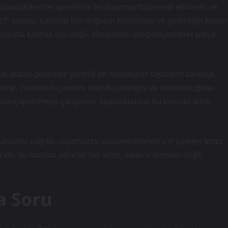
üşündüklerinde, genellikle bu durumun toplumsal etkilerini ve
er?” sorusu, kadınlar için doğanın korunması ve geleceğin kuşlar
hayatta kalmak için değil, ekosistemi dengeleyen birer parça
uk olarak geleceğe yönelik bir sorumluluk taşıdığını savunur.
; onlar, insanların çevreye olan duyarlılığını ve sorumluluğunu
bilinçlendirmeye çalışırken, topluluklarının bu konuda adım
arıyla sağlıklı yaşamlarını sürdürebilmeleri için çevreyi temiz
ani, bu konuda atılacak her adım, sadece bireysel değil,
a Soru