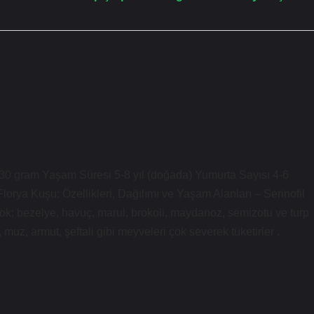
25-30 gram Yaşam Süresi 5-8 yıl (doğada) Yumurta Sayısı 4-6
orya Kuşu: Özellikleri, Dağılımı ve Yaşam Alanları – Serinofil
n çok; bezelye, havuç, marul, brokoli, maydanoz, semizotu ve turp
 muz, armut, şeftali gibi meyveleri çok severek tüketirler .