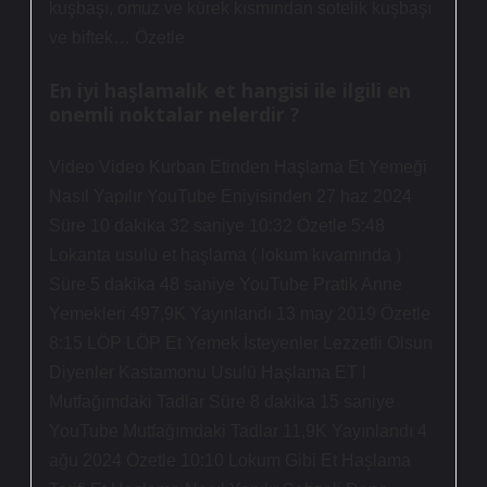
kuşbaşı, omuz ve kürek kısmından sotelik kuşbaşı
ve biftek… Özetle
En iyi haşlamalık et hangisi ile ilgili en
onemli noktalar nelerdir ?
Video Video Kurban Etinden Haşlama Et Yemeği
Nasıl Yapılır YouTube Eniyisinden 27 haz 2024
Süre 10 dakika 32 saniye 10:32 Özetle 5:48
Lokanta usulü et haşlama ( lokum kıvamında )
Süre 5 dakika 48 saniye YouTube Pratik Anne
Yemekleri 497,9K Yayınlandı 13 may 2019 Özetle
8:15 LÖP LÖP Et Yemek İsteyenler Lezzetli Olsun
Diyenler Kastamonu Usulü Haşlama ET l
Mutfağımdaki Tadlar Süre 8 dakika 15 saniye
YouTube Mutfağımdaki Tadlar 11,9K Yayınlandı 4
ağu 2024 Özetle 10:10 Lokum Gibi Et Haşlama