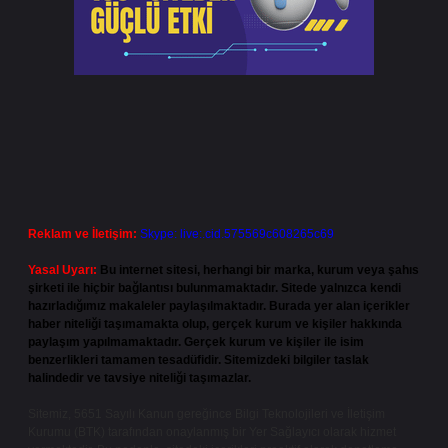
Reklam ve İletişim:
Skype: live:.cid.575569c608265c69
Yasal Uyarı:
Bu internet sitesi, herhangi bir marka, kurum veya şahıs
şirketi ile hiçbir bağlantısı bulunmamaktadır. Sitede yalnızca kendi
hazırladığımız makaleler paylaşılmaktadır. Burada yer alan içerikler
haber niteliği taşımamakta olup, gerçek kurum ve kişiler hakkında
paylaşım yapılmamaktadır. Gerçek kurum ve kişiler ile isim
benzerlikleri tamamen tesadüfidir. Sitemizdeki bilgiler taslak
halindedir ve tavsiye niteliği taşımazlar.
Sitemiz, 5651 Sayılı Kanun gereğince Bilgi Teknolojileri ve İletişim
Kurumu (BTK) tarafından onaylanmış bir Yer Sağlayıcı olarak hizmet