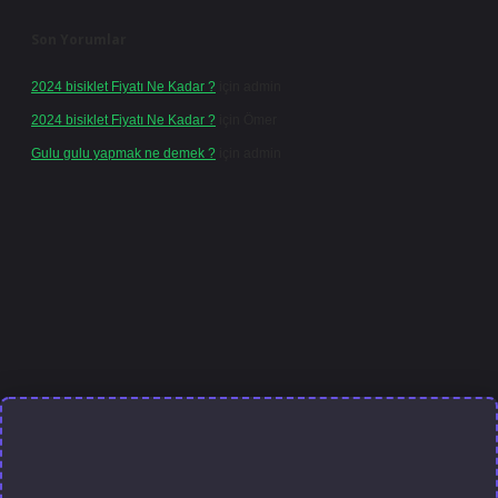
Son Yorumlar
2024 bisiklet Fiyatı Ne Kadar ?
için
admin
2024 bisiklet Fiyatı Ne Kadar ?
için
Ömer
Gulu gulu yapmak ne demek ?
için
admin
riş