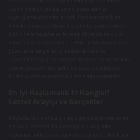
Geçen hafta, bir arkadaşımın doğum günü partisinde,
akşam yemeği için haşlama et yapacağımızı
duyduğumda gözlerim ışıldadı. Herkesin sevdikleri
yemekleri yapacağı bu özel akşamda, benim favorim
olan o nefis haşlama et de vardı! Bir yanda tavuk, bir
yanda dana, biraz da kuzu… Hepsi kendi dünyasında
güzel, ama hangisi en iyi haşlamalık et diye
düşündüm? Hangi et, haşlama işlemiyle en mükemmel
uyumu yakalar? Hadi gelin, bu lezzet yolculuğuna
birlikte çıkalım ve haşlamalık etin sırrını keşfedelim.
En İyi Haşlamalık Et Hangisi?
Lezzet Arayışı ve Gerçekler
Haşlama, etin aromasının suya geçmesiyle elde edilen
o sıcacık, nefis tadı bir araya getirir. Hangi etin
haşlamalık olduğuna karar vermek ise genellikle kişisel