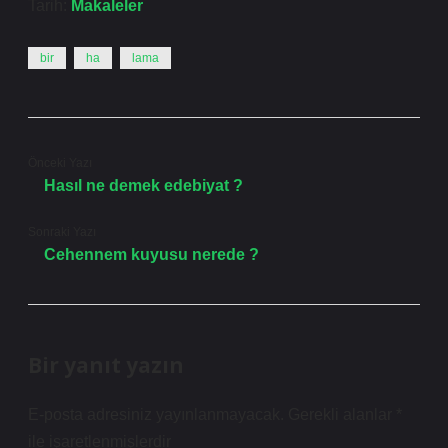
Tarih:
Makaleler
bir
ha
lama
Önceki Yazı
Hasıl ne demek edebiyat ?
Sonraki Yazı
Cehennem kuyusu nerede ?
Bir yanıt yazın
E-posta adresiniz yayınlanmayacak.
Gerekli alanlar
*
ile işaretlenmişlerdir