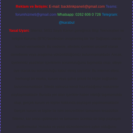
Reklam ve İletişim:
E-mail:
backlinkpaneli@gmail.com
Teams:
forumhizmeti@gmail.com
Whatsapp: 0262 606 0 726
Telegram:
@karabul
Yasal Uyarı:
Sitemiz, 5651 Sayılı Kanun gereğince Bilgi Teknolojileri ve
İletişim Kurumu (BTK) tarafından onaylanmış bir Yer Sağlayıcı olarak
hizmet vermektedir. Bu nedenle, sitedeki içerikleri proaktif olarak
denetleme veya araştırma yükümlülüğümüz bulunmamaktadır. Ancak,
üyelerimiz yazdıkları içeriklerin sorumluluğunu taşımakta olup, siteye
üye olarak bu sorumluluğu kabul etmiş sayılırlar. Bu internet sitesi,
herhangi bir marka, kurum veya şahıs şirketi ile hiçbir bağlantısı
bulunmamaktadır. Sitede yalnızca kendi hazırladığımız makaleler
paylaşılmaktadır. Burada yer alan içerikler haber niteliği taşımamakta
olup, gerçek kurum ve kişiler hakkında paylaşım yapılmamaktadır.
Gerçek kurum ve kişiler ile isim benzerlikleri tamamen tesadüfidir.
Sitemiz, kar amacı gütmeyen ve tamamen ücretsiz bir bilgi paylaşım
platformudur. Hukuka ve yasal düzenlemelere aykırı olduğunu