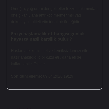
Örneğin, yağ oranı dengeli etler lezzet bakımından
öne çıkar. Dana antrikot, mermerimsi yağ
dokusuyla kaliteli etin ideal bir örneğidir.
En iyi haşlamalık et hangisi gunluk
hayatta nasil karsilik bulur ?
Haşlamalık kemikli et ve kemiksiz kırmızı etle
hazırlanabildiği gibi kuzu eti , dana eti de
kullanılabilir. Özetle
Son guncelleme:
09.04.2026 19:29