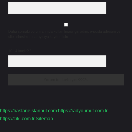
Daha sonraki yorumlarımda kullanılması için adım, e-posta adresim ve
site adresim bu tarayıcıya kaydedilsin.
10 - 4 kaçtır?
*
https://hastaneistanbul.com
https://radyoumut.com.tr
https://ciki.com.tr
Sitemap