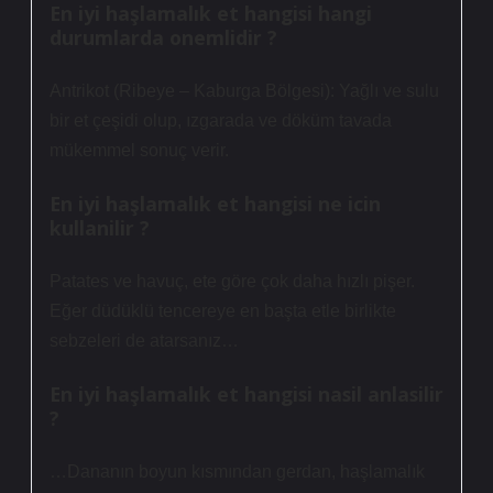
En iyi haşlamalık et hangisi hangi
durumlarda onemlidir ?
Antrikot (Ribeye – Kaburga Bölgesi): Yağlı ve sulu
bir et çeşidi olup, ızgarada ve döküm tavada
mükemmel sonuç verir.
En iyi haşlamalık et hangisi ne icin
kullanilir ?
Patates ve havuç, ete göre çok daha hızlı pişer.
Eğer düdüklü tencereye en başta etle birlikte
sebzeleri de atarsanız…
En iyi haşlamalık et hangisi nasil anlasilir
?
…Dananın boyun kısmından gerdan, haşlamalık