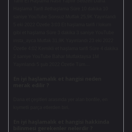
Tarifi Et Haşlama Nasıl Yapılır Sebzeli Dana
Haşlama Tarifi #ethaşlama Süre 10 dakika 10
saniye YouTube Sonsuz Mutfak 25,9K Yayınlandı
5 eki 2022 Özetle 3:03 Et haşlama tarifi / lokum
gibi et haşlama Süre 3 dakika 3 saniye YouTube
insta_ayca Mutfak 31,9K Yayınlandı 23 eki 2022
Özetle 4:02 Kemikli et haşlama tarifi Süre 4 dakika
2 saniye YouTube Bahar Mutfaktaysa 1M
Yayınlandı 5 şub 2022 Özetle Tüm…
En iyi haşlamalık et hangisi neden
merak edilir ?
Dana et çeşitleri arasında yer alan bonfile, en
kıymetli parça etlerden biri.
En iyi haşlamalık et hangisi hakkinda
bilinmesi gerekenler nelerdir ?