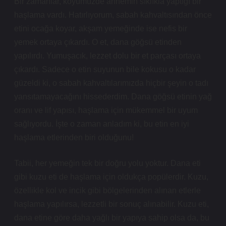
Bir zamanlar, köyümüzde annemin sıklıkla yaptığı bir
haşlama vardı. Hatırlıyorum, sabah kahvaltısından önce
etini ocağa koyar, akşam yemeğinde ise nefis bir
yemek ortaya çıkardı. O et, dana göğsü etinden
yapılırdı. Yumuşacık, lezzet dolu bir et parçası ortaya
çıkardı. Sadece o etin suyunun bile kokusu o kadar
güzeldi ki, o sabah kahvaltılarımızda hiçbir şeyin o tadı
yansıtamayacağını hissederdim. Dana göğsü etinin yağ
oranı ve lif yapısı, haşlama için mükemmel bir uyum
sağlıyordu. İşte o zaman anladım ki, bu etin en iyi
haşlama etlerinden biri olduğunu!
Tabii, her yemeğin tek bir doğru yolu yoktur. Dana eti
gibi kuzu eti de haşlama için oldukça popülerdir. Kuzu,
özellikle kol ve incik gibi bölgelerinden alınan etlerle
haşlama yapılırsa, lezzetli bir sonuç alınabilir. Kuzu eti,
dana etine göre daha yağlı bir yapıya sahip olsa da, bu