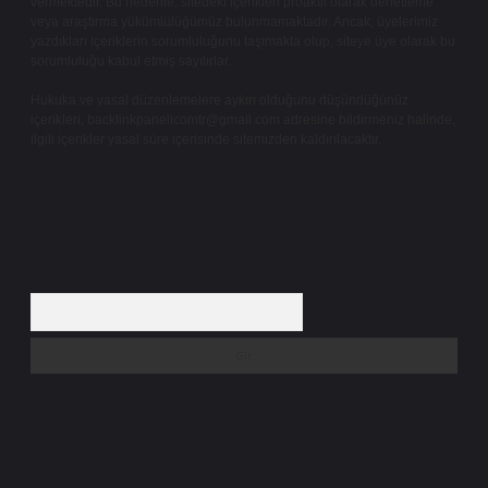
vermektedir. Bu nedenle, sitedeki içerikleri proaktif olarak denetleme
veya araştırma yükümlülüğümüz bulunmamaktadır. Ancak, üyelerimiz
yazdıkları içeriklerin sorumluluğunu taşımakta olup, siteye üye olarak bu
sorumluluğu kabul etmiş sayılırlar.
Hukuka ve yasal düzenlemelere aykırı olduğunu düşündüğünüz
içerikleri,
backlinkpanelicomtr@gmail.com
adresine bildirmeniz halinde,
ilgili içerikler yasal süre içerisinde sitemizden kaldırılacaktır.
Arama