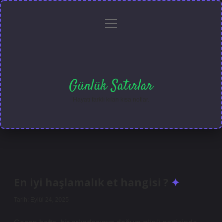
menüyü
Anasayfa
Gizlilik
Yasal
Hakkımızda
aç
Politikası
Uyarı
Günlük Satırlar
Hayatı farklı kılan kısa notlar.
En iyi haşlamalık et hangisi ?
Tarih: Eylül 24, 2025