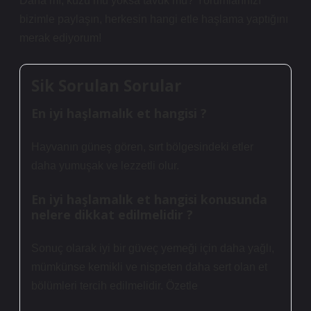
Dana mı, kuzu mu yoksa tavuk mu? Yorumlarınızı
bizimle paylaşın, herkesin hangi etle haşlama yaptığını
merak ediyorum!
Sik Sorulan Sorular
En iyi haşlamalık et hangisi ?
Hayvanın güneş gören, sırt bölgesindeki etler
daha yumuşak ve lezzetli olur.
En iyi haşlamalık et hangisi konusunda
nelere dikkat edilmelidir ?
Sonuç olarak iyi bir güveç yemeği için daha yağlı,
mümkünse kemikli ve nispeten daha sert olan et
bölümleri tercih edilmelidir. Özetle