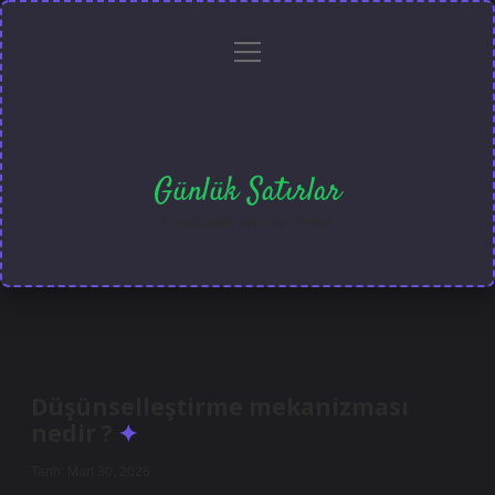
menüyü
Anasayfa
Gizlilik
Yasal
Hakkımızda
aç
Politikası
Uyarı
Günlük Satırlar
Hayatı farklı kılan kısa notlar.
Düşünselleştirme mekanizması
nedir ?
Tarih: Mart 30, 2026