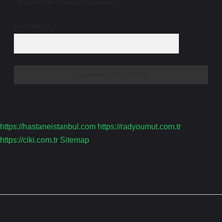
site adresim bu tarayıcıya kaydedilsin.
6 + 2 kaçtır?
*
https://hastaneistanbul.com
https://radyoumut.com.tr
https://ciki.com.tr
Sitemap