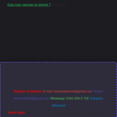
Gulu gulu yapmak ne demek ?
için
admin
riş
Reklam ve İletişim:
E-mail:
backlinkpaneli@gmail.com
Teams:
forumhizmeti@gmail.com
Whatsapp: 0262 606 0 726
Telegram:
@karabul
Yasal Uyarı:
Sitemiz, 5651 Sayılı Kanun gereğince Bilgi Teknolojileri ve