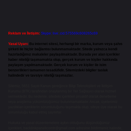
Reklam ve İletişim:
Skype: live:.cid.575569c608265c69
Yasal Uyarı:
Bu internet sitesi, herhangi bir marka, kurum veya şahıs
şirketi ile hiçbir bağlantısı bulunmamaktadır. Sitede yalnızca kendi
hazırladığımız makaleler paylaşılmaktadır. Burada yer alan içerikler
haber niteliği taşımamakta olup, gerçek kurum ve kişiler hakkında
paylaşım yapılmamaktadır. Gerçek kurum ve kişiler ile isim
benzerlikleri tamamen tesadüfidir. Sitemizdeki bilgiler taslak
halindedir ve tavsiye niteliği taşımazlar.
Sitemiz, 5651 Sayılı Kanun gereğince Bilgi Teknolojileri ve İletişim
Kurumu (BTK) tarafından onaylanmış bir Yer Sağlayıcı olarak hizmet
vermektedir. Bu nedenle, sitedeki içerikleri proaktif olarak denetleme
veya araştırma yükümlülüğümüz bulunmamaktadır. Ancak, üyelerimiz
yazdıkları içeriklerin sorumluluğunu taşımakta olup, siteye üye olarak bu
sorumluluğu kabul etmiş sayılırlar.
Hukuka ve yasal düzenlemelere aykırı olduğunu düşündüğünüz
içerikleri,
backlinkpanelicomtr@gmail.com
adresine bildirmeniz halinde,