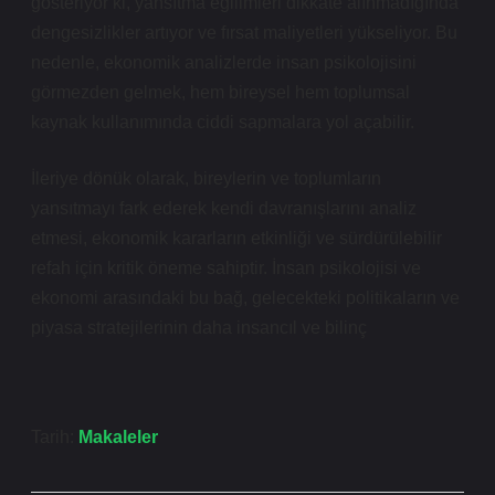
gösteriyor ki, yansıtma eğilimleri dikkate alınmadığında
dengesizlikler
artıyor ve fırsat maliyetleri yükseliyor. Bu
nedenle, ekonomik analizlerde insan psikolojisini
görmezden gelmek, hem bireysel hem toplumsal
kaynak kullanımında ciddi sapmalara yol açabilir.
İleriye dönük olarak, bireylerin ve toplumların
yansıtmayı fark ederek kendi davranışlarını analiz
etmesi, ekonomik kararların etkinliği ve sürdürülebilir
refah için kritik öneme sahiptir. İnsan psikolojisi ve
ekonomi arasındaki bu bağ, gelecekteki politikaların ve
piyasa stratejilerinin daha insancıl ve bilinç
Tarih:
Makaleler