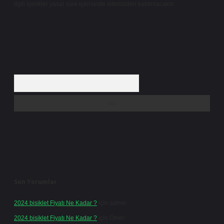
ilgili içerikler yasal süre içerisinde sitemizden kaldırılacaktır.
Arama
Son Yorumlar
2024 bisiklet Fiyatı Ne Kadar ?
için
admin
2024 bisiklet Fiyatı Ne Kadar ?
için
Ömer