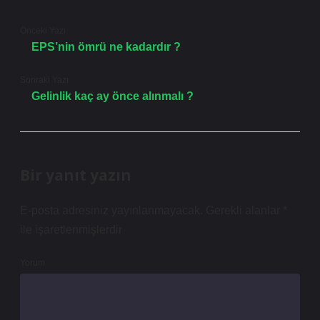
Önceki Yazı
EPS’nin ömrü ne kadardır ?
Sonraki Yazı
Gelinlik kaç ay önce alınmalı ?
Bir yanıt yazın
E-posta adresiniz yayınlanmayacak.
Gerekli alanlar
*
ile işaretlenmişlerdir
Yorum