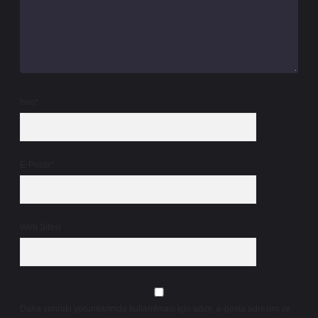
İsim*
E-Posta*
Web Sitesi
Daha sonraki yorumlarımda kullanılması için adım, e-posta adresim ve