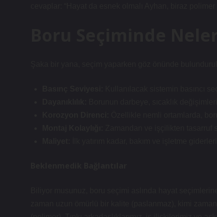
cevaplar: “Hayat da esnek olmalı Ayhan, biraz polimer i
Boru Seçiminde Neler
Şaka bir yana, seçim yaparken göz önünde bulundurulm
Basınç Seviyesi:
Kullanılacak sistemin basıncı seçi
Dayanıklılık:
Borunun darbeye, sıcaklık değişimlerin
Korozyon Direnci:
Özellikle nemli ortamlarda, bor
Montaj Kolaylığı:
Zamandan ve işçilikten tasarruf s
Maliyet:
İlk yatırım kadar, bakım ve işletme giderler
Beklenmedik Bağlantılar
Biliyor musunuz, boru seçimi aslında hayat seçimlerine
zaman uzun ömürlü bir kalite (paslanmaz), kimi zaman h
(polimer). Tıpkı arkadaşlıklarımız, iş ilişkilerimiz ve 