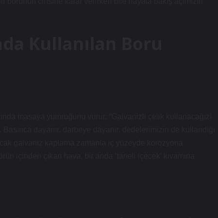
r borunun cinsine karar verirken bile hayata bakış açımızın
nda Kullanılan Boru
ında masaya yumruğunu vurur: “Galvanizli çelik kullanacağız!
ş. Basınca dayanır, darbeye dayanır, dedelerimizin de kullandığı
. Ancak galvaniz kaplama zamanla iç yüzeyde korozyona
örün içinden çıkan hava, bir anda ‘taneli içecek’ kıvamına