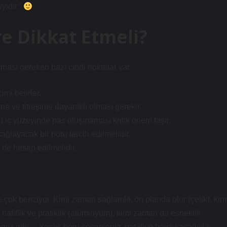
yidir.”
e Dikkat Etmeli?
ası gereken bazı ciddi noktalar var:
mi belirler.
e ve titreşime dayanıklı olması gerekir.
u iç yüzeyinde pas oluşmaması kritik önem taşır.
ağlayacak bir boru tercih edilmelidir.
i de hesap edilmelidir.
 çok benziyor. Kimi zaman sağlamlık ön planda olur (çelik), kim
afiflik ve pratiklik (alüminyum), kimi zaman da esneklik
aşkımız gibi… Yanlış boru seçerseniz, pat diye hava kaçağıyla