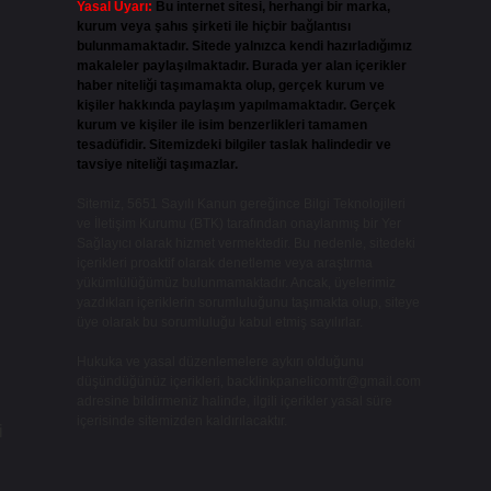
Yasal Uyarı:
Bu internet sitesi, herhangi bir marka,
kurum veya şahıs şirketi ile hiçbir bağlantısı
bulunmamaktadır. Sitede yalnızca kendi hazırladığımız
makaleler paylaşılmaktadır. Burada yer alan içerikler
haber niteliği taşımamakta olup, gerçek kurum ve
kişiler hakkında paylaşım yapılmamaktadır. Gerçek
kurum ve kişiler ile isim benzerlikleri tamamen
tesadüfidir. Sitemizdeki bilgiler taslak halindedir ve
tavsiye niteliği taşımazlar.
Sitemiz, 5651 Sayılı Kanun gereğince Bilgi Teknolojileri
ve İletişim Kurumu (BTK) tarafından onaylanmış bir Yer
Sağlayıcı olarak hizmet vermektedir. Bu nedenle, sitedeki
içerikleri proaktif olarak denetleme veya araştırma
yükümlülüğümüz bulunmamaktadır. Ancak, üyelerimiz
yazdıkları içeriklerin sorumluluğunu taşımakta olup, siteye
üye olarak bu sorumluluğu kabul etmiş sayılırlar.
Hukuka ve yasal düzenlemelere aykırı olduğunu
düşündüğünüz içerikleri,
backlinkpanelicomtr@gmail.com
adresine bildirmeniz halinde, ilgili içerikler yasal süre
içerisinde sitemizden kaldırılacaktır.
i