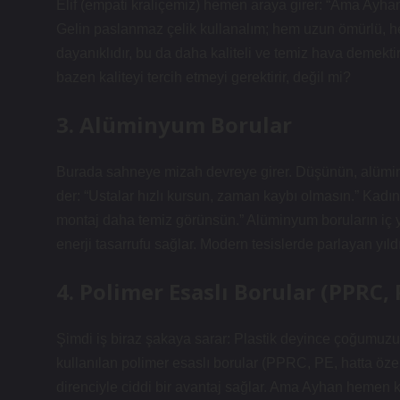
Elif (empati kraliçemiz) hemen araya girer: “Ama Ayhan, 
Gelin paslanmaz çelik kullanalım; hem uzun ömürlü, h
dayanıklıdır, bu da daha kaliteli ve temiz hava demektir
bazen kaliteyi tercih etmeyi gerektirir, değil mi?
3. Alüminyum Borular
Burada sahneye mizah devreye girer. Düşünün, alüminyum
der: “Ustalar hızlı kursun, zaman kaybı olmasın.” Kadınl
montaj daha temiz görünsün.” Alüminyum boruların iç
enerji tasarrufu sağlar. Modern tesislerde parlayan yıldı
4. Polimer Esaslı Borular (PPRC, 
Şimdi iş biraz şakaya sarar: Plastik deyince çoğumuzu
kullanılan polimer esaslı borular (PPRC, PE, hatta özel 
direnciyle ciddi bir avantaj sağlar. Ama Ayhan hemen kar