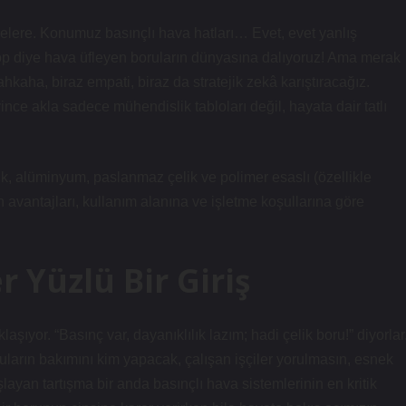
lelere. Konumuz basınçlı hava hatları… Evet, evet yanlış
op diye hava üfleyen boruların dünyasına dalıyoruz! Ama merak
ahkaha, biraz empati, biraz da stratejik zekâ karıştıracağız.
ince akla sadece mühendislik tabloları değil, hayata dair tatlı
lik, alüminyum, paslanmaz çelik ve polimer esaslı (özellikle
n avantajları, kullanım alanına ve işletme koşullarına göre
 Yüzlü Bir Giriş
yor. “Basınç var, dayanıklılık lazım; hadi çelik boru!” diyorlar
uların bakımını kim yapacak, çalışan işçiler yorulmasın, esnek
ayan tartışma bir anda basınçlı hava sistemlerinin en kritik