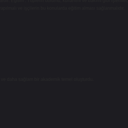
rdır: Eğitim : Tüplerin dolumu, kullanımı ve bakımı gibi işlemler,
yapılmalı ve işçilerin bu konularda eğitim alması sağlanmalıdır.
i ve daha
sağlam
bir akademik temel oluşturdu.