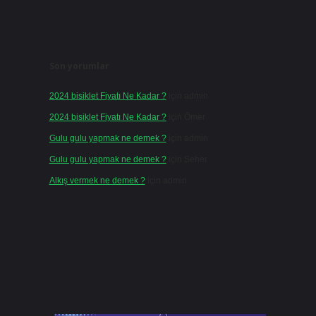
Son yorumlar
2024 bisiklet Fiyatı Ne Kadar ?
için
admin
2024 bisiklet Fiyatı Ne Kadar ?
için
Ömer
Gulu gulu yapmak ne demek ?
için
admin
Gulu gulu yapmak ne demek ?
için
Seher
Alkış vermek ne demek ?
için
admin