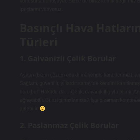
konusuna dönüşüyor. Sizce de biraz komik değil mi? Bi
ipuçlarını veriyoruz.
Basınçlı Hava Hatları
Türleri
1. Galvanizli Çelik Borular
Ayhan (bizim çözüm odaklı mühendis karakterimiz), an
Sağlam, güvenilir, yıllardır sanayide kendini kanıtlamı
boru bu!” Haklıdır da… Çelik, dayanıklılığıyla bilinir
uğrayabilir. Boru içi paslanırsa? İşte o zaman kompres
gelebilir.
2. Paslanmaz Çelik Borular