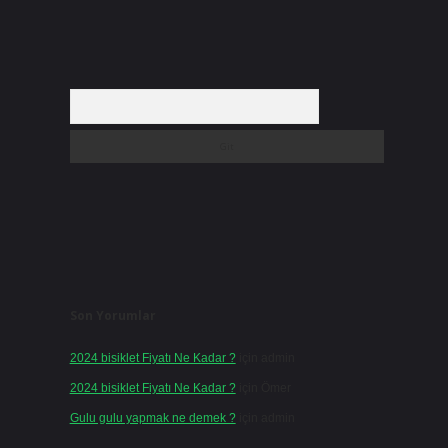
Arama
Son Yorumlar
2024 bisiklet Fiyatı Ne Kadar ?
için
admin
2024 bisiklet Fiyatı Ne Kadar ?
için
Ömer
Gulu gulu yapmak ne demek ?
için
admin