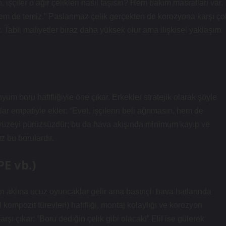
işçiler o ağır çelikleri nasıl taşısın? Hem bakım masrafları var.
em de temiz.” Paslanmaz çelik gerçekten de korozyona karşı ço
. Tabii maliyetler biraz daha yüksek olur ama ilişkisel yaklaşım
 boru hafifliğiyle öne çıkar. Erkekler stratejik olarak şöyle
ar empatiyle ekler: “Evet, işçilerin beli ağrımasın, hem de
 yüzeyi pürüzsüzdür; bu da hava akışında minimum kayıp ve
z bu borulardır.
PE vb.)
n aklına ucuz oyuncaklar gelir ama basınçlı hava hatlarında
kompozit türevleri) hafifliği, montaj kolaylığı ve korozyon
şı çıkar: “Boru dediğin çelik gibi olacak!” Elif ise gülerek