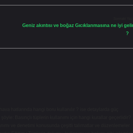
Sonraki Yaz
Geniz akıntısı ve boğaz Gıcıklanmasına ne iyi geli
?
ava hatlarında hangi boru kullanılır ? ise detaylarda güç
le: Basınçlı tüplerin kullanımı için hangi kurallar geçerlidir?
lanımı ve denetimi konusunda çeşitli talimatlar ve düzenlemeler