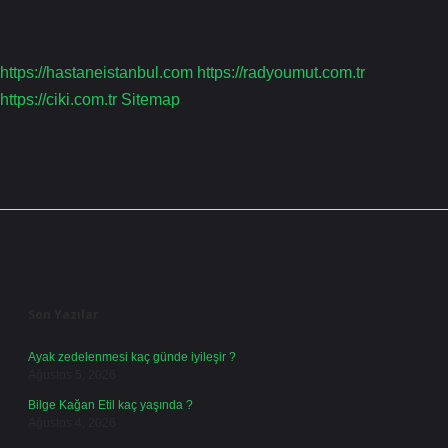
https://hastaneistanbul.com
https://radyoumut.com.tr
https://ciki.com.tr
Sitemap
Sidebar
Son Yazılar
Ayak zedelenmesi kaç günde iyileşir ?
Ağustos 5, 2026
Bilge Kağan Etil kaç yaşında ?
Ağustos 4, 2026