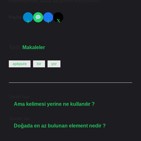
indirmiyorum, biraz da güven indiriyorum.”
Paylaş:
𝕏
✈
f
Tarih:
Makaleler
apkpure
bir
yor
Önceki Yazı
Ama kelimesi yerine ne kullanılır ?
Sonraki Yazı
Doğada en az bulunan element nedir ?