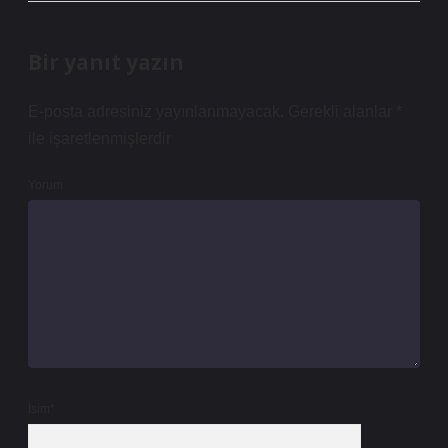
Bir yanıt yazın
E-posta adresiniz yayınlanmayacak.
Gerekli alanlar
*
ile işaretlenmişlerdir
Yorum
İsim*