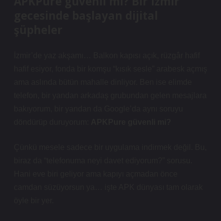
APKPure güvenli mi? Bir İzmir
gecesinde başlayan dijital
şüpheler
İzmir’de yaz akşamı… Balkon kapısı açık, rüzgâr hafif
hafif esiyor, fonda bir komşu “kısık sesle” arabesk açmış
ama aslında bütün mahalle dinliyor. Ben ise elimde
telefon, bir yandan arkadaş grubundan gelen mesajlara
bakıyorum, bir yandan da Google’da aynı soruyu
döndürüp duruyorum:
APKPure güvenli mi?
Çünkü mesele sadece bir uygulama indirmek değil. Bu,
biraz da “telefonuma neyi davet ediyorum?” sorusu.
Hani eve biri geliyor ama kapıyı açmadan önce
camdan süzüyorsun ya… işte APK dünyası tam olarak
öyle bir yer.