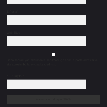
E-Posta*
Web Sitesi
Daha sonraki yorumlarımda kullanılması için adım, e-posta adresim ve
site adresim bu tarayıcıya kaydedilsin.
6 + 2 kaçtır?
*