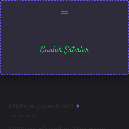
menüyü
Anasayfa
Gizlilik
Yasal
Hakkımızda
aç
Politikası
Uyarı
Günlük Satırlar
Hayatı farklı kılan kısa notlar.
APKPure güvenli mi ?
Tarih: Haziran 30, 2026