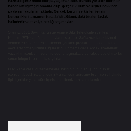
hazırladığımız makaleler paylaşılmaktadır. Burada yer alan içerikler
haber niteliği taşımamakta olup, gerçek kurum ve kişiler hakkında
paylaşım yapılmamaktadır. Gerçek kurum ve kişiler ile isim
benzerlikleri tamamen tesadüfidir. Sitemizdeki bilgiler taslak
halindedir ve tavsiye niteliği taşımazlar.
Sitemiz, 5651 Sayılı Kanun gereğince Bilgi Teknolojileri ve İletişim
Kurumu (BTK) tarafından onaylanmış bir Yer Sağlayıcı olarak hizmet
vermektedir. Bu nedenle, sitedeki içerikleri proaktif olarak denetleme
veya araştırma yükümlülüğümüz bulunmamaktadır. Ancak, üyelerimiz
yazdıkları içeriklerin sorumluluğunu taşımakta olup, siteye üye olarak bu
sorumluluğu kabul etmiş sayılırlar.
Hukuka ve yasal düzenlemelere aykırı olduğunu düşündüğünüz
içerikleri,
backlinkpanelicomtr@gmail.com
adresine bildirmeniz halinde,
ilgili içerikler yasal süre içerisinde sitemizden kaldırılacaktır.
Arama