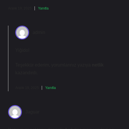
Aralık 19, 2025
Yanıtla
admin
Yiğido!
Teşekkür ederim, yorumlarınız yazıya
netlik
kazandırdı.
Aralık 19, 2025
Yanıtla
Jaguar