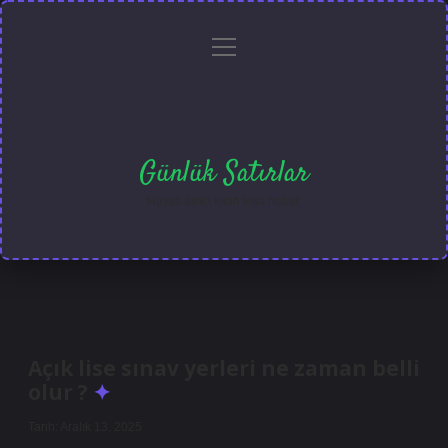
menüyü
Anasayfa
Gizlilik
Yasal
Hakkımızda
aç
Politikası
Uyarı
Günlük Satırlar
Hayatı farklı kılan kısa notlar.
Açık lise sınav yerleri ne zaman belli
olur ?
Tarih: Aralık 13, 2025