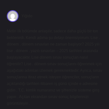
Yiğido
Metin ilk bölümde anlaşılır, sadece daha güçlü bir ton
beklenirdi. Kendi adıma şu detayı önemsiyorum: Lise .
dönem . dönem sınavları ne zaman başlıyor? 2025 yılı
lise . dönem . yazılı sınavları – 2025 tarihleri arasında
başlayacaktır. Lise dönem sınav sonuçları nasıl
öğrenilir? Lise . dönem sınav sonuçlarını öğrenmek için
aşağıdaki adımları izlemek gerekmektedir: Ayrıca, sınav
sonuçlarına itiraz etmek isteyen öğrenciler, sonuçların
açıklandığı tarihten itibaren iş günü içinde e adresine
gidin . T.C. kimlik numaranız ve şifrenizle sisteme giriş
yapın . Açılan ekrandan sınav sonuç bilgilerinizi
görüntüleyin .