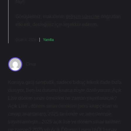
Nur!
Görüşleriniz, makalenin
gelişim sürecine
doğrudan
etki etti,
desteğiniz
için teşekkür ederim.
Ocak 4, 2026
Yanıtla
Onur
Konuya giriş sempatik, sadece birkaç teknik ifade fazla
duruyor. Ben bu durumu kısaca böyle özetliyorum: Açık
Lise dönem sınav örnekleri ne zaman yayınlanacak?
Açık Lise . dönem sınav örnekleri (soru kitapçıkları ve
cevap anahtarları), 2025 tarihinde ve adreslerinde
yayımlanmıştır . 2025 açık lise ve dönem sınav tarihleri
ne zaman? 2025 yılı Açık Öğretim Lisesi (AÖL) sınav