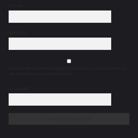
E-Posta*
Web Sitesi
Daha sonraki yorumlarımda kullanılması için adım, e-posta adresim ve
site adresim bu tarayıcıya kaydedilsin.
5 + 3 kaçtır?
*