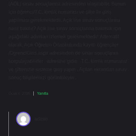
(AÖL) sınav sonuçlarına adresinden ulaşılabilir. Bunun
için öğrenci/T.C. kimlik numarası ve şifre ile giriş
yapılması gerekmektedir. Açık lise sınav sonuçlarına
nasıl bakılır? Açık lise sınav sonuçlarına bakmak için
aşağıdaki adımları izlemek gerekmektedir: Alternatif
olarak, Açık Öğretim Ortaokulunda kayıtlı öğrenciler
/OgrenciGiris.aspx adresinden de sınav sonuçlarını
sorgulayabilirler . adresine gidin . T.C. kimlik numaranız
ve şifrenizle sisteme giriş yapın . Açılan ekrandan sınav
sonuç bilgilerinizi görüntüleyin .
Ocak 4, 2026
Yanıtla
admin