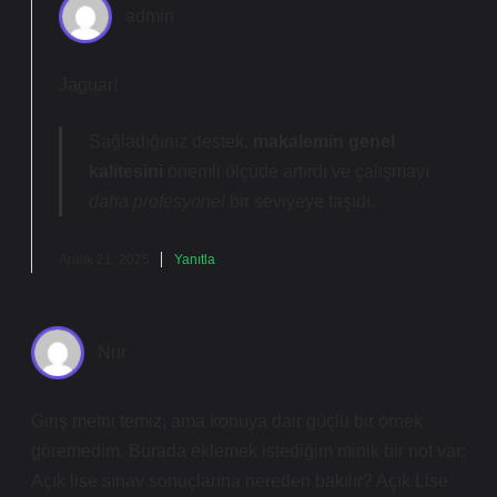
admin
Jaguar!
Sağladığınız destek,
makalemin genel
kalitesini
önemli ölçüde artırdı ve çalışmayı
daha profesyonel
bir seviyeye taşıdı.
Aralık 21, 2025
Yanıtla
Nur
Giriş metni temiz, ama konuya dair güçlü bir örnek
göremedim. Burada eklemek istediğim minik bir not var:
Açık lise sınav sonuçlarına nereden bakılır? Açık Lise