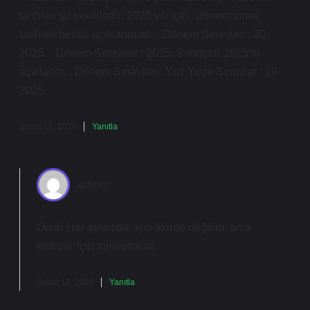
tarihleri şu şekildedir: 2025 yılı için . dönem sınav
tarihleri henüz açıklanmadı. . Dönem Sınavları : 20-
2025. . Dönem Sınavları : 2025. Sonuçlar 2025’te
açıklandı. . Dönem Sınavları : Yüz Yüze Sınavlar : 19-
2025.
Şubat 12, 2026
Yanıtla
admin
Onur! Her ayrıntıda aynı fikirde değilim, ama
katkınız için
minnettarım
.
Şubat 12, 2026
Yanıtla