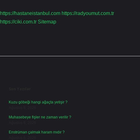
https://hastaneistanbul.com
https://radyoumut.com.tr
https://ciki.com.tr
Sitemap
Sidebar
Son Yazılar
Kuzu göbeği hangi ağaçta yetişir ?
Ağustos 8, 2026
Muhasebeye fişler ne zaman verilir ?
Ağustos 8, 2026
Enstrüman çalmak haram mıdır ?
Ağustos 6, 2026