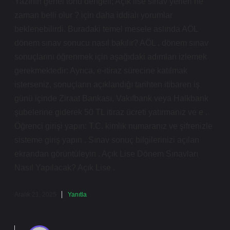
Yazının genel tonu dengeli; Açık lise sınav yerleri ne
zaman belli olur ? için daha iddialı yorumlar
beklenebilirdi. Buradaki temel mesele aslında AÖL
dönem sınav sonucu nasıl bakılır? AÖL . dönem sınav
sonuçlarını öğrenmek için aşağıdaki adımları izlemek
gerekmektedir: Ayrıca, e-itiraz sürecine katılmak
isterseniz, sonuçların açıklandığı tarihten itibaren iş
günü içinde Ziraat Bankası, Vakıfbank veya Halkbank
şubelerine giderek 50 TL itiraz ücreti yatırmanız ve e .
Öğrenci girişi yapın: T.C. kimlik numaranız ve şifrenizle
sisteme giriş yapın . Sınav sonuç bilgilerinizi açılan
ekrandan görüntüleyin . Açık Lise Dönem Sınavları
Nasıl Yapılacak? Açık Lise .
Aralık 21, 2025
Yanıtla