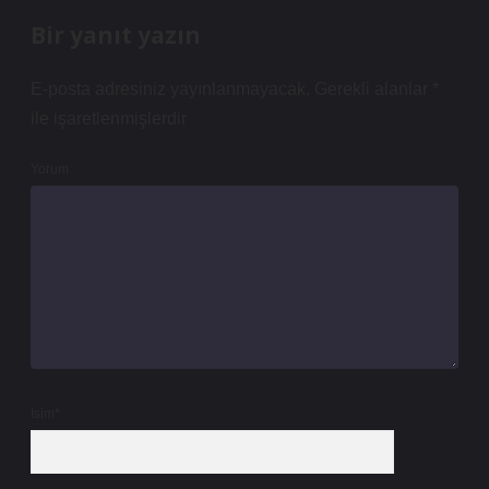
Bir yanıt yazın
E-posta adresiniz yayınlanmayacak.
Gerekli alanlar
*
ile işaretlenmişlerdir
Yorum
İsim*