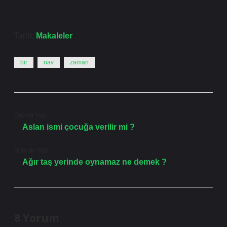
Tarih:
Makaleler
bir
nav
zaman
Önceki Yazı
Aslan ismi çocuğa verilir mi ?
Sonraki Yazı
Ağır taş yerinde oynamaz ne demek ?
8 Yorum