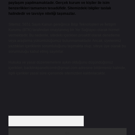
paylaşım yapılmamaktadır. Gerçek kurum ve kişiler ile isim
benzerlikleri tamamen tesadüfidir. Sitemizdeki bilgiler taslak
halindedir ve tavsiye niteliği taşımazlar.
Sitemiz, 5651 Sayılı Kanun gereğince Bilgi Teknolojileri ve İletişim
Kurumu (BTK) tarafından onaylanmış bir Yer Sağlayıcı olarak hizmet
vermektedir. Bu nedenle, sitedeki içerikleri proaktif olarak denetleme
veya araştırma yükümlülüğümüz bulunmamaktadır. Ancak, üyelerimiz
yazdıkları içeriklerin sorumluluğunu taşımakta olup, siteye üye olarak bu
sorumluluğu kabul etmiş sayılırlar.
Hukuka ve yasal düzenlemelere aykırı olduğunu düşündüğünüz
içerikleri,
backlinkpanelicomtr@gmail.com
adresine bildirmeniz halinde,
ilgili içerikler yasal süre içerisinde sitemizden kaldırılacaktır.
Arama