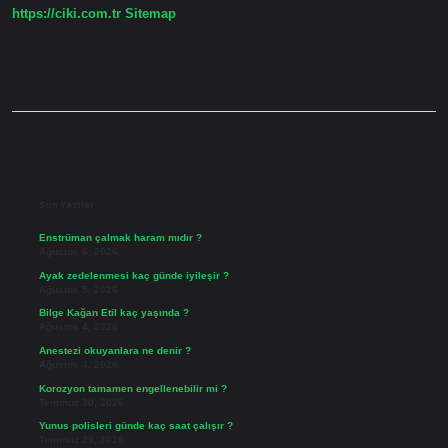
https://ciki.com.tr
Sitemap
Sidebar
Son Yazılar
Enstrüman çalmak haram mıdır ?
Ağustos 6, 2026
Ayak zedelenmesi kaç günde iyileşir ?
Ağustos 5, 2026
Bilge Kağan Etil kaç yaşında ?
Ağustos 4, 2026
Anestezi okuyanlara ne denir ?
Ağustos 4, 2026
Korozyon tamamen engellenebilir mi ?
Temmuz 30, 2026
Yunus polisleri günde kaç saat çalışır ?
Temmuz 29, 2026