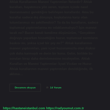
Ahlak Kurallarının Manevi Yaptırımları Nelerdir? Ahlak
kuralları, hayatımıza yön veren, toplum içinde nasıl
davranmamız gerektiğini belirleyen kurallardır. Ama bu
kurallar sadece dış dünyaya, başkalarına karşı olan
tutumlarımızı mı şekillendirir? Ya da bu kuralların, sadece
toplumsal yaptırımlarına mı odaklanmalıyız? İşin manevi
tarafı ne? Bazen kendi kendime düşünürüm, “Gerçekten
doğruyu yaparken hissettiğim huzur, toplumsal normların
baskısı mı, yoksa içsel bir şey mi?” Ahlak kurallarının
manevi yaptırımları, yani içsel huzurumuzla olan ilişkisi
çok daha karmaşık ve derin bir konu. Gelin, birlikte bu
soruları biraz daha derinlemesine inceleyelim. Ahlak
Kuralları ve Manevi Yaptırımlar: İçsel Vicdan ve Huzur
Ahlak kurallarının manevi yaptırımları denildiğinde, ilk
aklıma…
Ahlak
Devamını okuyun
14 Yorum
kurallarının
manevi
yaptirimlari
nelerdir
?
https://hastaneistanbul.com
https://radyoumut.com.tr