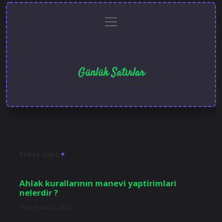
menüyü
Anasayfa
Gizlilik
Yasal
Hakkımızda
aç
Politikası
Uyarı
Günlük Satırlar
Hayatı farklı kılan kısa notlar.
Etiket:
yapt
Ahlak kurallarının manevi yaptirimlari
nelerdir ?
Tarih: Aralık 11, 2025