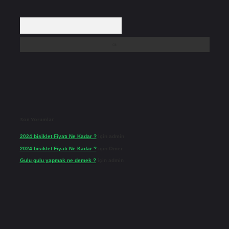
Arama
Son Yorumlar
2024 bisiklet Fiyatı Ne Kadar ?
için
admin
2024 bisiklet Fiyatı Ne Kadar ?
için
Ömer
Gulu gulu yapmak ne demek ?
için
admin