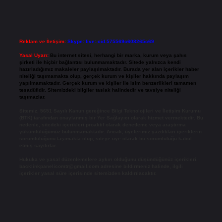
Reklam ve İletişim:
Skype: live:.cid.575569c608265c69
Yasal Uyarı:
Bu internet sitesi, herhangi bir marka, kurum veya şahıs
şirketi ile hiçbir bağlantısı bulunmamaktadır. Sitede yalnızca kendi
hazırladığımız makaleler paylaşılmaktadır. Burada yer alan içerikler haber
niteliği taşımamakta olup, gerçek kurum ve kişiler hakkında paylaşım
yapılmamaktadır. Gerçek kurum ve kişiler ile isim benzerlikleri tamamen
tesadüfidir. Sitemizdeki bilgiler taslak halindedir ve tavsiye niteliği
taşımazlar.
Sitemiz, 5651 Sayılı Kanun gereğince Bilgi Teknolojileri ve İletişim Kurumu
(BTK) tarafından onaylanmış bir Yer Sağlayıcı olarak hizmet vermektedir. Bu
nedenle, sitedeki içerikleri proaktif olarak denetleme veya araştırma
yükümlülüğümüz bulunmamaktadır. Ancak, üyelerimiz yazdıkları içeriklerin
sorumluluğunu taşımakta olup, siteye üye olarak bu sorumluluğu kabul
etmiş sayılırlar.
Hukuka ve yasal düzenlemelere aykırı olduğunu düşündüğünüz içerikleri,
backlinkpanelicomtr@gmail.com
adresine bildirmeniz halinde, ilgili
içerikler yasal süre içerisinde sitemizden kaldırılacaktır.