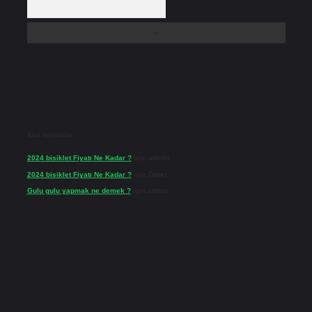
Son Yorumlar
2024 bisiklet Fiyatı Ne Kadar ?
için
admin
2024 bisiklet Fiyatı Ne Kadar ?
için
Ömer
Gulu gulu yapmak ne demek ?
için
admin