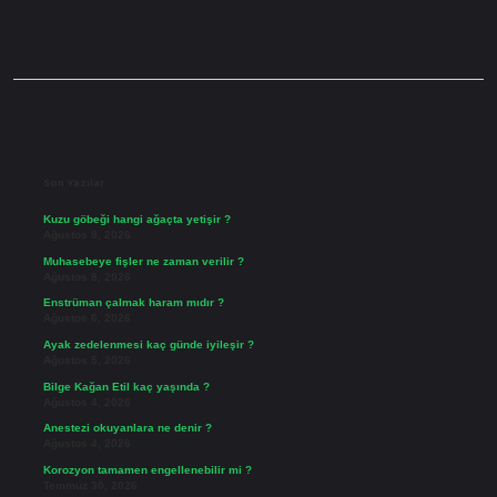
Sidebar
Son Yazılar
Kuzu göbeği hangi ağaçta yetişir ?
Ağustos 8, 2026
Muhasebeye fişler ne zaman verilir ?
Ağustos 8, 2026
Enstrüman çalmak haram mıdır ?
Ağustos 6, 2026
Ayak zedelenmesi kaç günde iyileşir ?
Ağustos 5, 2026
Bilge Kağan Etil kaç yaşında ?
Ağustos 4, 2026
Anestezi okuyanlara ne denir ?
Ağustos 4, 2026
Korozyon tamamen engellenebilir mi ?
Temmuz 30, 2026