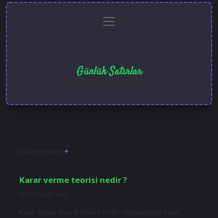
menüyü
Anasayfa
Gizlilik
Yasal
Hakkımızda
aç
Politikası
Uyarı
Günlük Satırlar
Hayatı farklı kılan kısa notlar.
Etiket:
verme
Karar verme teorisi nedir ?
Tarih: Ekim 28, 2025
Karar Verme Teorisi Nedir? Farklı Yaklaşımlarla İnsan