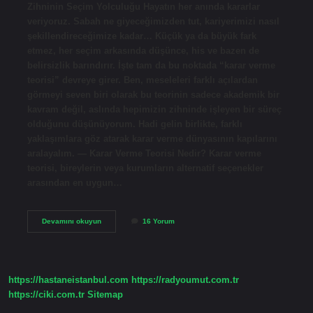
Zihninin Seçim Yolculuğu Hayatın her anında kararlar
veriyoruz. Sabah ne giyeceğimizden tut, kariyerimizi nasıl
şekillendireceğimize kadar… Küçük ya da büyük fark
etmez, her seçim arkasında düşünce, his ve bazen de
belirsizlik barındırır. İşte tam da bu noktada “karar verme
teorisi” devreye girer. Ben, meseleleri farklı açılardan
görmeyi seven biri olarak bu teorinin sadece akademik bir
kavram değil, aslında hepimizin zihninde işleyen bir süreç
olduğunu düşünüyorum. Hadi gelin birlikte, farklı
yaklaşımlara göz atarak karar verme dünyasının kapılarını
aralayalım. — Karar Verme Teorisi Nedir? Karar verme
teorisi, bireylerin veya kurumların alternatif seçenekler
arasından en uygun…
Karar
Devamını okuyun
16 Yorum
verme
teorisi
nedir
?
https://hastaneistanbul.com
https://radyoumut.com.tr
https://ciki.com.tr
Sitemap