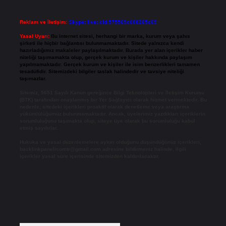
Reklam ve İletişim:
Skype: live:.cid.575569c608265c69
Yasal Uyarı:
Bu internet sitesi, herhangi bir marka, kurum veya şahıs
şirketi ile hiçbir bağlantısı bulunmamaktadır. Sitede yalnızca kendi
hazırladığımız makaleler paylaşılmaktadır. Burada yer alan içerikler haber
niteliği taşımamakta olup, gerçek kurum ve kişiler hakkında paylaşım
yapılmamaktadır. Gerçek kurum ve kişiler ile isim benzerlikleri tamamen
tesadüfidir. Sitemizdeki bilgiler taslak halindedir ve tavsiye niteliği
taşımazlar.
Sitemiz, 5651 Sayılı Kanun gereğince Bilgi Teknolojileri ve İletişim Kurumu
(BTK) tarafından onaylanmış bir Yer Sağlayıcı olarak hizmet vermektedir. Bu
nedenle, sitedeki içerikleri proaktif olarak denetleme veya araştırma
yükümlülüğümüz bulunmamaktadır. Ancak, üyelerimiz yazdıkları içeriklerin
sorumluluğunu taşımakta olup, siteye üye olarak bu sorumluluğu kabul
etmiş sayılırlar.
Hukuka ve yasal düzenlemelere aykırı olduğunu düşündüğünüz içerikleri,
backlinkpanelicomtr@gmail.com
adresine bildirmeniz halinde, ilgili
içerikler yasal süre içerisinde sitemizden kaldırılacaktır.
Arama