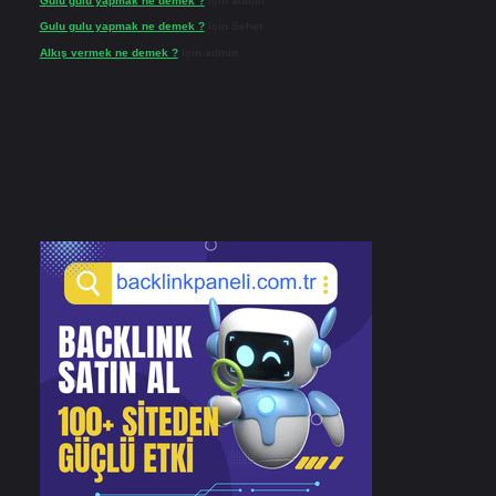
Gulu gulu yapmak ne demek ?
için
admin
Gulu gulu yapmak ne demek ?
için
Seher
Alkış vermek ne demek ?
için
admin