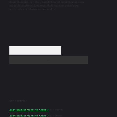
düşündüğünüz içerikleri,
backlinkpanelicomtr@gmail.com
adresine bildirmeniz halinde, ilgili içerikler yasal süre
içerisinde sitemizden kaldırılacaktır.
Arama
Son Yorumlar
2024 bisiklet Fiyatı Ne Kadar ?
için
admin
2024 bisiklet Fiyatı Ne Kadar ?
için
Ömer