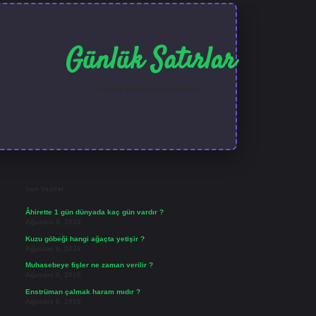
Günlük Satırlar
Hayatı farklı kılan kısa notlar.
Sidebar
ilbet güncel giriş
Son Yazılar
Âhirette 1 gün dünyada kaç gün vardır ?
Ağustos 9, 2026
Kuzu göbeği hangi ağaçta yetişir ?
Ağustos 8, 2026
Muhasebeye fişler ne zaman verilir ?
Ağustos 8, 2026
Enstrüman çalmak haram mıdır ?
Ağustos 6, 2026