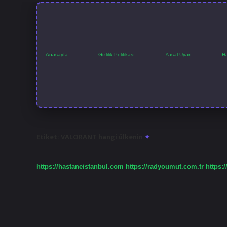
Anasayfa
Gizlilik Politikası
Yasal Uyarı
H
Etiket:
VALORANT hangi ülkenin
https://hastaneistanbul.com
https://radyoumut.com.tr
https:/