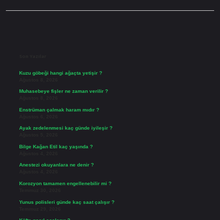
Sidebar
Son Yazılar
Kuzu göbeği hangi ağaçta yetişir ?
Ağustos 8, 2026
Muhasebeye fişler ne zaman verilir ?
Ağustos 8, 2026
Enstrüman çalmak haram mıdır ?
Ağustos 6, 2026
Ayak zedelenmesi kaç günde iyileşir ?
Ağustos 5, 2026
Bilge Kağan Etil kaç yaşında ?
Ağustos 4, 2026
Anestezi okuyanlara ne denir ?
Ağustos 4, 2026
Korozyon tamamen engellenebilir mi ?
Temmuz 30, 2026
Yunus polisleri günde kaç saat çalışır ?
Temmuz 29, 2026