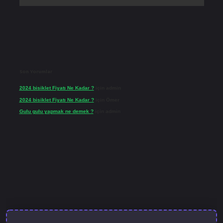
Son Yorumlar
2024 bisiklet Fiyatı Ne Kadar ?
için
admin
2024 bisiklet Fiyatı Ne Kadar ?
için
Ömer
Gulu gulu yapmak ne demek ?
için
admin
lbet güncel giriş