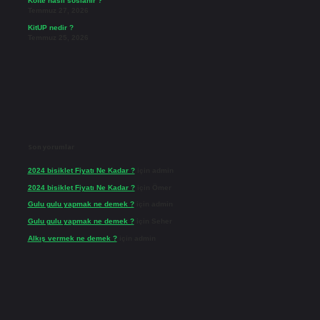
Köfte nasıl soslanır ?
Temmuz 27, 2026
KitUP nedir ?
Temmuz 25, 2026
Son yorumlar
2024 bisiklet Fiyatı Ne Kadar ?
için
admin
2024 bisiklet Fiyatı Ne Kadar ?
için
Ömer
Gulu gulu yapmak ne demek ?
için
admin
Gulu gulu yapmak ne demek ?
için
Seher
Alkış vermek ne demek ?
için
admin