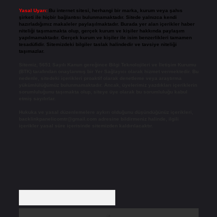
Yasal Uyarı:
Bu internet sitesi, herhangi bir marka, kurum veya şahıs
şirketi ile hiçbir bağlantısı bulunmamaktadır. Sitede yalnızca kendi
hazırladığımız makaleler paylaşılmaktadır. Burada yer alan içerikler haber
niteliği taşımamakta olup, gerçek kurum ve kişiler hakkında paylaşım
yapılmamaktadır. Gerçek kurum ve kişiler ile isim benzerlikleri tamamen
tesadüfidir. Sitemizdeki bilgiler taslak halindedir ve tavsiye niteliği
taşımazlar.
Sitemiz, 5651 Sayılı Kanun gereğince Bilgi Teknolojileri ve İletişim Kurumu
(BTK) tarafından onaylanmış bir Yer Sağlayıcı olarak hizmet vermektedir. Bu
nedenle, sitedeki içerikleri proaktif olarak denetleme veya araştırma
yükümlülüğümüz bulunmamaktadır. Ancak, üyelerimiz yazdıkları içeriklerin
sorumluluğunu taşımakta olup, siteye üye olarak bu sorumluluğu kabul
etmiş sayılırlar.
Hukuka ve yasal düzenlemelere aykırı olduğunu düşündüğünüz içerikleri,
backlinkpanelicomtr@gmail.com
adresine bildirmeniz halinde, ilgili
içerikler yasal süre içerisinde sitemizden kaldırılacaktır.
Arama