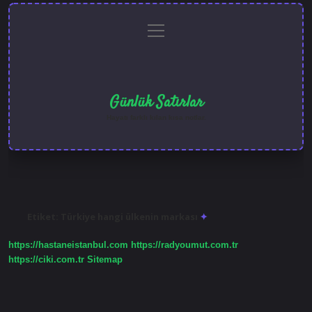
menüyü
Anasayfa
Gizlilik
Yasal
Hakkımızda
aç
Politikası
Uyarı
Günlük Satırlar
Hayatı farklı kılan kısa notlar.
Etiket:
Türkiye hangi ülkenin markası
https://hastaneistanbul.com
https://radyoumut.com.tr
https://ciki.com.tr
Sitemap