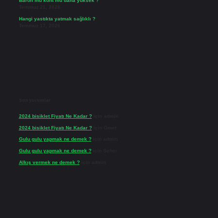
Baron mu kont mu daha yüksek ?
Temmuz 21, 2026
Hangi yastıkta yatmak sağlıklı ?
Temmuz 17, 2026
Son yorumlar
2024 bisiklet Fiyatı Ne Kadar ?
için
admin
2024 bisiklet Fiyatı Ne Kadar ?
için
Ömer
Gulu gulu yapmak ne demek ?
için
admin
Gulu gulu yapmak ne demek ?
için
Seher
Alkış vermek ne demek ?
için
admin