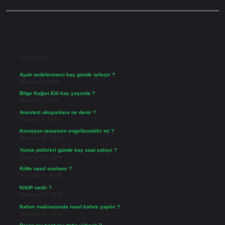
Sidebar
Son Yazılar
Ayak zedelenmesi kaç günde iyileşir ?
Ağustos 5, 2026
Bilge Kağan Etil kaç yaşında ?
Ağustos 4, 2026
Anestezi okuyanlara ne denir ?
Ağustos 4, 2026
Korozyon tamamen engellenebilir mi ?
Temmuz 30, 2026
Yunus polisleri günde kaç saat çalışır ?
Temmuz 29, 2026
Köfte nasıl soslanır ?
Temmuz 27, 2026
KitUP nedir ?
Temmuz 25, 2026
Kahve makinasında nasıl kahve yapılır ?
Temmuz 23, 2026