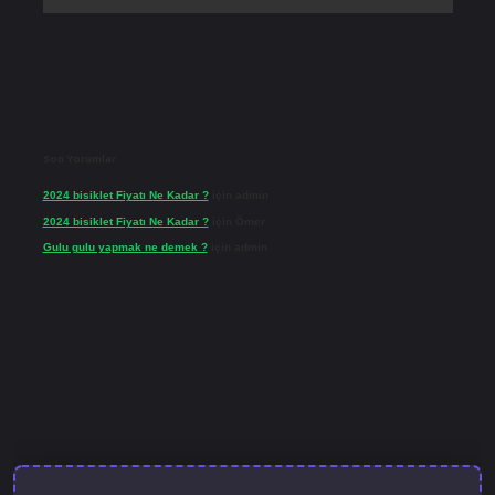
Son Yorumlar
2024 bisiklet Fiyatı Ne Kadar ?
için
admin
2024 bisiklet Fiyatı Ne Kadar ?
için
Ömer
Gulu gulu yapmak ne demek ?
için
admin
lbet güncel giriş