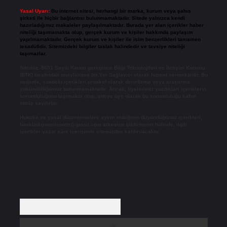
Yasal Uyarı:
Bu internet sitesi, herhangi bir marka, kurum veya şahıs
şirketi ile hiçbir bağlantısı bulunmamaktadır. Sitede yalnızca kendi
hazırladığımız makaleler paylaşılmaktadır. Burada yer alan içerikler haber
niteliği taşımamakta olup, gerçek kurum ve kişiler hakkında paylaşım
yapılmamaktadır. Gerçek kurum ve kişiler ile isim benzerlikleri tamamen
tesadüfidir. Sitemizdeki bilgiler taslak halindedir ve tavsiye niteliği
taşımazlar.
Sitemiz, 5651 Sayılı Kanun gereğince Bilgi Teknolojileri ve İletişim Kurumu
(BTK) tarafından onaylanmış bir Yer Sağlayıcı olarak hizmet vermektedir. Bu
nedenle, sitedeki içerikleri proaktif olarak denetleme veya araştırma
yükümlülüğümüz bulunmamaktadır. Ancak, üyelerimiz yazdıkları içeriklerin
sorumluluğunu taşımakta olup, siteye üye olarak bu sorumluluğu kabul
etmiş sayılırlar.
Hukuka ve yasal düzenlemelere aykırı olduğunu düşündüğünüz içerikleri,
backlinkpanelicomtr@gmail.com
adresine bildirmeniz halinde, ilgili
içerikler yasal süre içerisinde sitemizden kaldırılacaktır.
Arama