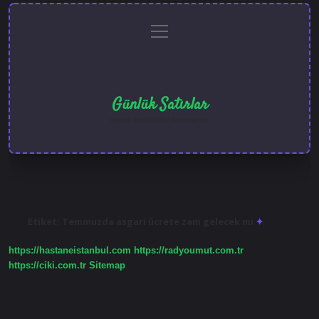
menüyü
Anasayfa
Gizlilik
Yasal
Hakkımızda
aç
Politikası
Uyarı
Günlük Satırlar
Hayatı farklı kılan kısa notlar.
Etiket:
Temmuzda asgari ücrete zam gelecek mi
https://hastaneistanbul.com
https://radyoumut.com.tr
https://ciki.com.tr
Sitemap