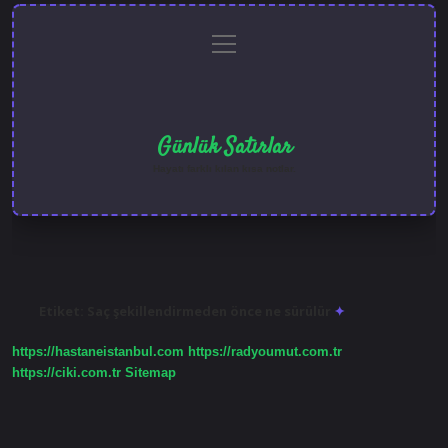
menüyü
Anasayfa
Gizlilik
Yasal
Hakkımızda
aç
Politikası
Uyarı
Günlük Satırlar
Hayatı farklı kılan kısa notlar.
Etiket:
Saç şekillendirmeden önce ne sürülür
https://hastaneistanbul.com
https://radyoumut.com.tr
https://ciki.com.tr
Sitemap