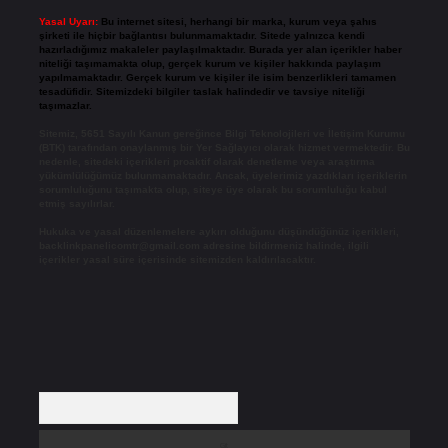
Yasal Uyarı:
Bu internet sitesi, herhangi bir marka, kurum veya şahıs
şirketi ile hiçbir bağlantısı bulunmamaktadır. Sitede yalnızca kendi
hazırladığımız makaleler paylaşılmaktadır. Burada yer alan içerikler haber
niteliği taşımamakta olup, gerçek kurum ve kişiler hakkında paylaşım
yapılmamaktadır. Gerçek kurum ve kişiler ile isim benzerlikleri tamamen
tesadüfidir. Sitemizdeki bilgiler taslak halindedir ve tavsiye niteliği
taşımazlar.
Sitemiz, 5651 Sayılı Kanun gereğince Bilgi Teknolojileri ve İletişim Kurumu
(BTK) tarafından onaylanmış bir Yer Sağlayıcı olarak hizmet vermektedir. Bu
nedenle, sitedeki içerikleri proaktif olarak denetleme veya araştırma
yükümlülüğümüz bulunmamaktadır. Ancak, üyelerimiz yazdıkları içeriklerin
sorumluluğunu taşımakta olup, siteye üye olarak bu sorumluluğu kabul
etmiş sayılırlar.
Hukuka ve yasal düzenlemelere aykırı olduğunu düşündüğünüz içerikleri,
backlinkpanelicomtr@gmail.com
adresine bildirmeniz halinde, ilgili
içerikler yasal süre içerisinde sitemizden kaldırılacaktır.
Arama