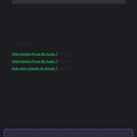
Son Yorumlar
2024 bisiklet Fiyatı Ne Kadar ?
için
admin
2024 bisiklet Fiyatı Ne Kadar ?
için
Ömer
Gulu gulu yapmak ne demek ?
için
admin
et güncel giriş