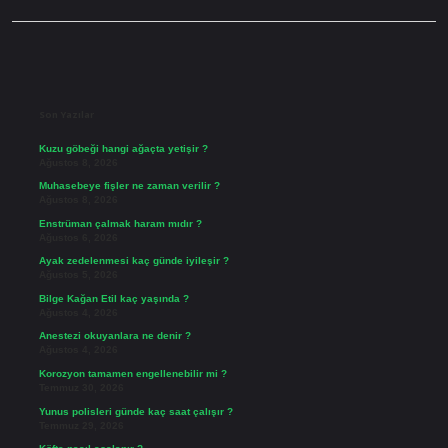
Sidebar
Son Yazılar
Kuzu göbeği hangi ağaçta yetişir ?
Ağustos 8, 2026
Muhasebeye fişler ne zaman verilir ?
Ağustos 8, 2026
Enstrüman çalmak haram mıdır ?
Ağustos 6, 2026
Ayak zedelenmesi kaç günde iyileşir ?
Ağustos 5, 2026
Bilge Kağan Etil kaç yaşında ?
Ağustos 4, 2026
Anestezi okuyanlara ne denir ?
Ağustos 4, 2026
Korozyon tamamen engellenebilir mi ?
Temmuz 30, 2026
Yunus polisleri günde kaç saat çalışır ?
Temmuz 29, 2026