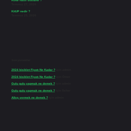
Köfte nasıl soslanır ?
Temmuz 27, 2026
KitUP nedir ?
Temmuz 25, 2026
Son yorumlar
2024 bisiklet Fiyatı Ne Kadar ?
için
admin
2024 bisiklet Fiyatı Ne Kadar ?
için
Ömer
Gulu gulu yapmak ne demek ?
için
admin
Gulu gulu yapmak ne demek ?
için
Seher
Alkış vermek ne demek ?
için
admin