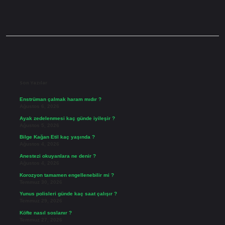
Sidebar
Son Yazılar
Enstrüman çalmak haram mıdır ?
Ağustos 6, 2026
Ayak zedelenmesi kaç günde iyileşir ?
Ağustos 5, 2026
Bilge Kağan Etil kaç yaşında ?
Ağustos 4, 2026
Anestezi okuyanlara ne denir ?
Ağustos 4, 2026
Korozyon tamamen engellenebilir mi ?
Temmuz 30, 2026
Yunus polisleri günde kaç saat çalışır ?
Temmuz 29, 2026
Köfte nasıl soslanır ?
Temmuz 27, 2026