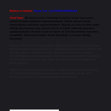
Reklam ve İletişim:
Skype: live:.cid.575569c608265c69
Yasal Uyarı:
Bu internet sitesi, herhangi bir marka, kurum veya şahıs
şirketi ile hiçbir bağlantısı bulunmamaktadır. Sitede yalnızca kendi
hazırladığımız makaleler paylaşılmaktadır. Burada yer alan içerikler haber
niteliği taşımamakta olup, gerçek kurum ve kişiler hakkında paylaşım
yapılmamaktadır. Gerçek kurum ve kişiler ile isim benzerlikleri tamamen
tesadüfidir. Sitemizdeki bilgiler taslak halindedir ve tavsiye niteliği
taşımazlar.
Sitemiz, 5651 Sayılı Kanun gereğince Bilgi Teknolojileri ve İletişim Kurumu
(BTK) tarafından onaylanmış bir Yer Sağlayıcı olarak hizmet vermektedir. Bu
nedenle, sitedeki içerikleri proaktif olarak denetleme veya araştırma
yükümlülüğümüz bulunmamaktadır. Ancak, üyelerimiz yazdıkları içeriklerin
sorumluluğunu taşımakta olup, siteye üye olarak bu sorumluluğu kabul
etmiş sayılırlar.
Hukuka ve yasal düzenlemelere aykırı olduğunu düşündüğünüz içerikleri,
backlinkpanelicomtr@gmail.com
adresine bildirmeniz halinde, ilgili
içerikler yasal süre içerisinde sitemizden kaldırılacaktır.
Arama