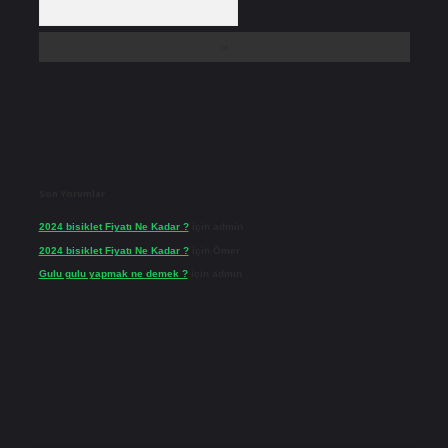
Son Yorumlar
2024 bisiklet Fiyatı Ne Kadar ?
için
admin
2024 bisiklet Fiyatı Ne Kadar ?
için
Ömer
Gulu gulu yapmak ne demek ?
için
admin