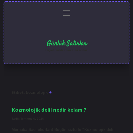
menüyü
Anasayfa
Gizlilik
Yasal
Hakkımızda
aç
Politikası
Uyarı
Günlük Satırlar
Hayatı farklı kılan kısa notlar.
Etiket:
kozmolojik
Kozmolojik delil nedir kelam ?
Tarih: Temmuz 6, 2026
Merhaba Saci okurları! Bugün sizlerle “Kozmolojik delil