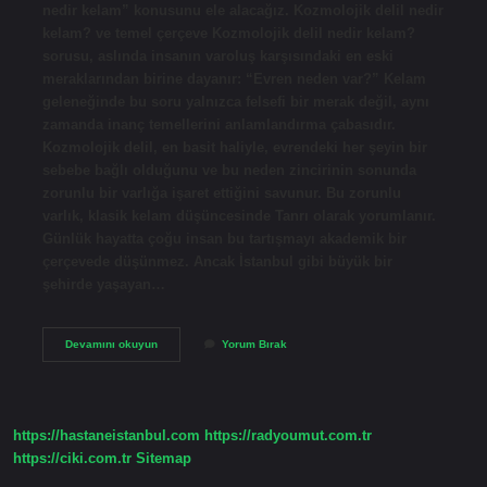
nedir kelam” konusunu ele alacağız. Kozmolojik delil nedir
kelam? ve temel çerçeve Kozmolojik delil nedir kelam?
sorusu, aslında insanın varoluş karşısındaki en eski
meraklarından birine dayanır: “Evren neden var?” Kelam
geleneğinde bu soru yalnızca felsefi bir merak değil, aynı
zamanda inanç temellerini anlamlandırma çabasıdır.
Kozmolojik delil, en basit haliyle, evrendeki her şeyin bir
sebebe bağlı olduğunu ve bu neden zincirinin sonunda
zorunlu bir varlığa işaret ettiğini savunur. Bu zorunlu
varlık, klasik kelam düşüncesinde Tanrı olarak yorumlanır.
Günlük hayatta çoğu insan bu tartışmayı akademik bir
çerçevede düşünmez. Ancak İstanbul gibi büyük bir
şehirde yaşayan…
Kozmolojik
Devamını okuyun
Yorum Bırak
delil
nedir
kelam
?
https://hastaneistanbul.com
https://radyoumut.com.tr
https://ciki.com.tr
Sitemap