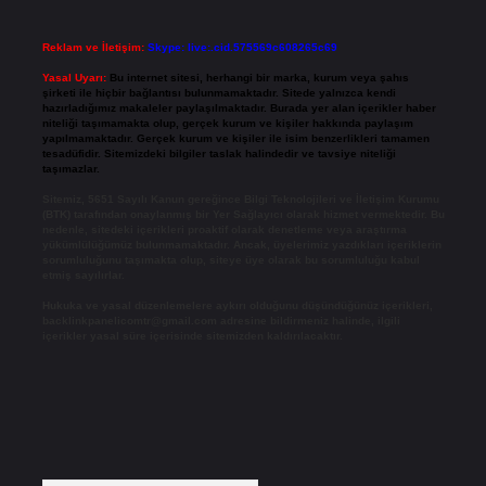
Reklam ve İletişim:
Skype: live:.cid.575569c608265c69
Yasal Uyarı:
Bu internet sitesi, herhangi bir marka, kurum veya şahıs
şirketi ile hiçbir bağlantısı bulunmamaktadır. Sitede yalnızca kendi
hazırladığımız makaleler paylaşılmaktadır. Burada yer alan içerikler haber
niteliği taşımamakta olup, gerçek kurum ve kişiler hakkında paylaşım
yapılmamaktadır. Gerçek kurum ve kişiler ile isim benzerlikleri tamamen
tesadüfidir. Sitemizdeki bilgiler taslak halindedir ve tavsiye niteliği
taşımazlar.
Sitemiz, 5651 Sayılı Kanun gereğince Bilgi Teknolojileri ve İletişim Kurumu
(BTK) tarafından onaylanmış bir Yer Sağlayıcı olarak hizmet vermektedir. Bu
nedenle, sitedeki içerikleri proaktif olarak denetleme veya araştırma
yükümlülüğümüz bulunmamaktadır. Ancak, üyelerimiz yazdıkları içeriklerin
sorumluluğunu taşımakta olup, siteye üye olarak bu sorumluluğu kabul
etmiş sayılırlar.
Hukuka ve yasal düzenlemelere aykırı olduğunu düşündüğünüz içerikleri,
backlinkpanelicomtr@gmail.com
adresine bildirmeniz halinde, ilgili
içerikler yasal süre içerisinde sitemizden kaldırılacaktır.
Arama