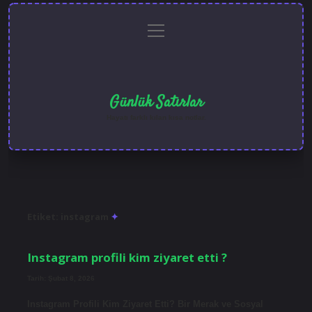
menüyü
Anasayfa
Gizlilik
Yasal
Hakkımızda
aç
Politikası
Uyarı
Günlük Satırlar
Hayatı farklı kılan kısa notlar.
Etiket:
instagram
Instagram profili kim ziyaret etti ?
Tarih: Şubat 8, 2026
Instagram Profili Kim Ziyaret Etti? Bir Merak ve Sosyal