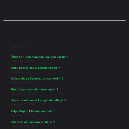
Sidebar
Son Yazılar
Âhirette 1 gün dünyada kaç gün vardır ?
Ağustos 9, 2026
Kuzu göbeği hangi ağaçta yetişir ?
Ağustos 8, 2026
Muhasebeye fişler ne zaman verilir ?
Ağustos 8, 2026
Enstrüman çalmak haram mıdır ?
Ağustos 6, 2026
Ayak zedelenmesi kaç günde iyileşir ?
Ağustos 5, 2026
Bilge Kağan Etil kaç yaşında ?
Ağustos 4, 2026
Anestezi okuyanlara ne denir ?
Ağustos 4, 2026