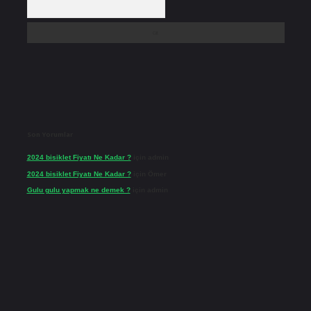
Son Yorumlar
2024 bisiklet Fiyatı Ne Kadar ?
için
admin
2024 bisiklet Fiyatı Ne Kadar ?
için
Ömer
Gulu gulu yapmak ne demek ?
için
admin