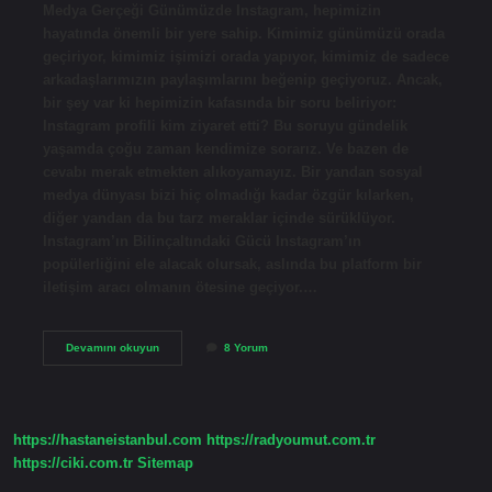
Medya Gerçeği Günümüzde Instagram, hepimizin
hayatında önemli bir yere sahip. Kimimiz günümüzü orada
geçiriyor, kimimiz işimizi orada yapıyor, kimimiz de sadece
arkadaşlarımızın paylaşımlarını beğenip geçiyoruz. Ancak,
bir şey var ki hepimizin kafasında bir soru beliriyor:
Instagram profili kim ziyaret etti? Bu soruyu gündelik
yaşamda çoğu zaman kendimize sorarız. Ve bazen de
cevabı merak etmekten alıkoyamayız. Bir yandan sosyal
medya dünyası bizi hiç olmadığı kadar özgür kılarken,
diğer yandan da bu tarz meraklar içinde sürüklüyor.
Instagram’ın Bilinçaltındaki Gücü Instagram’ın
popülerliğini ele alacak olursak, aslında bu platform bir
iletişim aracı olmanın ötesine geçiyor.…
Instagram
Devamını okuyun
8 Yorum
profili
kim
ziyaret
etti
?
https://hastaneistanbul.com
https://radyoumut.com.tr
https://ciki.com.tr
Sitemap