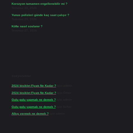
Korozyon tamamen engellenebilir mi ?
Temmuz 30, 2026
Yunus polisleri günde kaç saat çalışır ?
Temmuz 29, 2026
Köfte nasıl soslanır ?
Temmuz 27, 2026
Son yorumlar
2024 bisiklet Fiyatı Ne Kadar ?
için
admin
2024 bisiklet Fiyatı Ne Kadar ?
için
Ömer
Gulu gulu yapmak ne demek ?
için
admin
Gulu gulu yapmak ne demek ?
için
Seher
Alkış vermek ne demek ?
için
admin