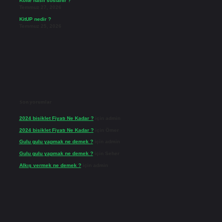
Köfte nasıl soslanır ?
Temmuz 27, 2026
KitUP nedir ?
Temmuz 25, 2026
Son yorumlar
2024 bisiklet Fiyatı Ne Kadar ?
için
admin
2024 bisiklet Fiyatı Ne Kadar ?
için
Ömer
Gulu gulu yapmak ne demek ?
için
admin
Gulu gulu yapmak ne demek ?
için
Seher
Alkış vermek ne demek ?
için
admin