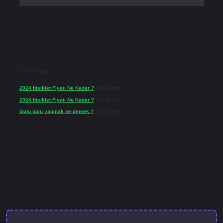
Son Yorumlar
2024 bisiklet Fiyatı Ne Kadar ?
için
admin
2024 bisiklet Fiyatı Ne Kadar ?
için
Ömer
Gulu gulu yapmak ne demek ?
için
admin
et güncel giriş