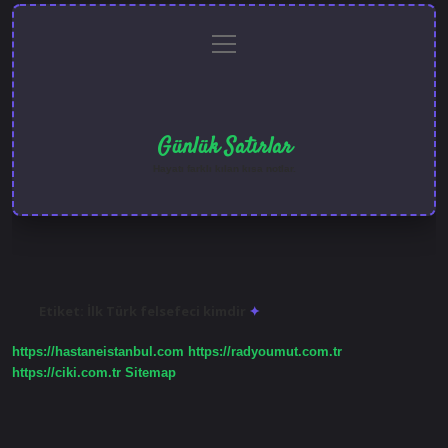
menüyü
Anasayfa
Gizlilik
Yasal
Hakkımızda
aç
Politikası
Uyarı
Günlük Satırlar
Hayatı farklı kılan kısa notlar.
Etiket:
İlk Türk felsefeci kimdir
https://hastaneistanbul.com
https://radyoumut.com.tr
https://ciki.com.tr
Sitemap