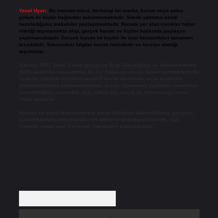
Yasal Uyarı:
Bu internet sitesi, herhangi bir marka, kurum veya şahıs
şirketi ile hiçbir bağlantısı bulunmamaktadır. Sitede yalnızca kendi
hazırladığımız makaleler paylaşılmaktadır. Burada yer alan içerikler haber
niteliği taşımamakta olup, gerçek kurum ve kişiler hakkında paylaşım
yapılmamaktadır. Gerçek kurum ve kişiler ile isim benzerlikleri tamamen
tesadüfidir. Sitemizdeki bilgiler taslak halindedir ve tavsiye niteliği
taşımazlar.
Sitemiz, 5651 Sayılı Kanun gereğince Bilgi Teknolojileri ve İletişim Kurumu
(BTK) tarafından onaylanmış bir Yer Sağlayıcı olarak hizmet vermektedir. Bu
nedenle, sitedeki içerikleri proaktif olarak denetleme veya araştırma
yükümlülüğümüz bulunmamaktadır. Ancak, üyelerimiz yazdıkları içeriklerin
sorumluluğunu taşımakta olup, siteye üye olarak bu sorumluluğu kabul
etmiş sayılırlar.
Hukuka ve yasal düzenlemelere aykırı olduğunu düşündüğünüz içerikleri,
backlinkpanelicomtr@gmail.com
adresine bildirmeniz halinde, ilgili
içerikler yasal süre içerisinde sitemizden kaldırılacaktır.
Arama