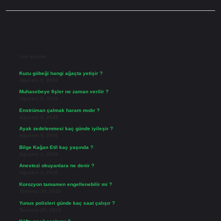
Sidebar
Son Yazılar
Kuzu göbeği hangi ağaçta yetişir ?
Ağustos 8, 2026
Muhasebeye fişler ne zaman verilir ?
Ağustos 8, 2026
Enstrüman çalmak haram mıdır ?
Ağustos 6, 2026
Ayak zedelenmesi kaç günde iyileşir ?
Ağustos 5, 2026
Bilge Kağan Etil kaç yaşında ?
Ağustos 4, 2026
Anestezi okuyanlara ne denir ?
Ağustos 4, 2026
Korozyon tamamen engellenebilir mi ?
Temmuz 30, 2026
Yunus polisleri günde kaç saat çalışır ?
Temmuz 29, 2026