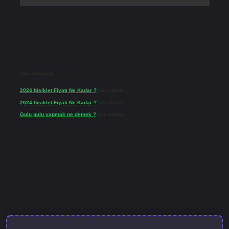
Son Yorumlar
2024 bisiklet Fiyatı Ne Kadar ?
için
admin
2024 bisiklet Fiyatı Ne Kadar ?
için
Ömer
Gulu gulu yapmak ne demek ?
için
admin
et güncel giriş