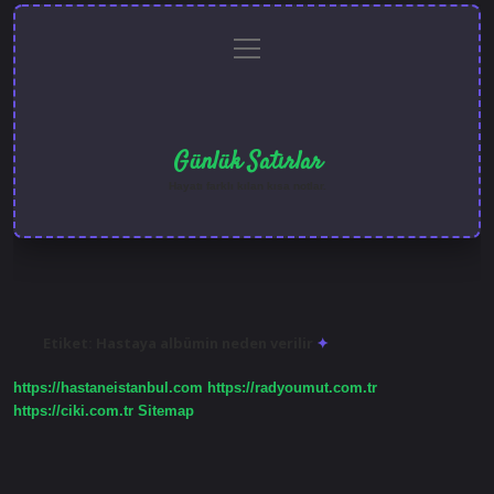
menüyü
Anasayfa
Gizlilik
Yasal
Hakkımızda
aç
Politikası
Uyarı
Günlük Satırlar
Hayatı farklı kılan kısa notlar.
Etiket:
Hastaya albümin neden verilir
https://hastaneistanbul.com
https://radyoumut.com.tr
https://ciki.com.tr
Sitemap