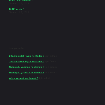
Köfte nasıl soslanır ?
Temmuz 27, 2026
KitUP nedir ?
Temmuz 25, 2026
Son yorumlar
2024 bisiklet Fiyatı Ne Kadar ?
için
admin
2024 bisiklet Fiyatı Ne Kadar ?
için
Ömer
Gulu gulu yapmak ne demek ?
için
admin
Gulu gulu yapmak ne demek ?
için
Seher
Alkış vermek ne demek ?
için
admin