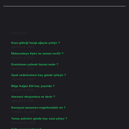
Sidebar
Son Yazılar
Kuzu göbeği hangi ağaçta yetişir ?
Ağustos 8, 2026
Muhasebeye fişler ne zaman verilir ?
Ağustos 8, 2026
Enstrüman çalmak haram mıdır ?
Ağustos 6, 2026
Ayak zedelenmesi kaç günde iyileşir ?
Ağustos 5, 2026
Bilge Kağan Etil kaç yaşında ?
Ağustos 4, 2026
Anestezi okuyanlara ne denir ?
Ağustos 4, 2026
Korozyon tamamen engellenebilir mi ?
Temmuz 30, 2026
Yunus polisleri günde kaç saat çalışır ?
Temmuz 29, 2026