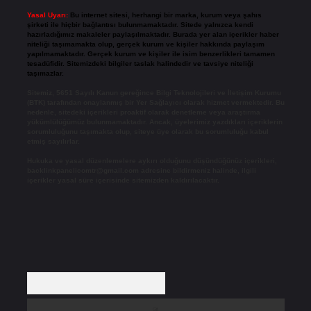
Yasal Uyarı:
Bu internet sitesi, herhangi bir marka, kurum veya şahıs
şirketi ile hiçbir bağlantısı bulunmamaktadır. Sitede yalnızca kendi
hazırladığımız makaleler paylaşılmaktadır. Burada yer alan içerikler haber
niteliği taşımamakta olup, gerçek kurum ve kişiler hakkında paylaşım
yapılmamaktadır. Gerçek kurum ve kişiler ile isim benzerlikleri tamamen
tesadüfidir. Sitemizdeki bilgiler taslak halindedir ve tavsiye niteliği
taşımazlar.
Sitemiz, 5651 Sayılı Kanun gereğince Bilgi Teknolojileri ve İletişim Kurumu
(BTK) tarafından onaylanmış bir Yer Sağlayıcı olarak hizmet vermektedir. Bu
nedenle, sitedeki içerikleri proaktif olarak denetleme veya araştırma
yükümlülüğümüz bulunmamaktadır. Ancak, üyelerimiz yazdıkları içeriklerin
sorumluluğunu taşımakta olup, siteye üye olarak bu sorumluluğu kabul
etmiş sayılırlar.
Hukuka ve yasal düzenlemelere aykırı olduğunu düşündüğünüz içerikleri,
backlinkpanelicomtr@gmail.com
adresine bildirmeniz halinde, ilgili
içerikler yasal süre içerisinde sitemizden kaldırılacaktır.
Arama