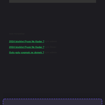
Son Yorumlar
2024 bisiklet Fiyatı Ne Kadar ?
için
admin
2024 bisiklet Fiyatı Ne Kadar ?
için
Ömer
Gulu gulu yapmak ne demek ?
için
admin
et güncel giriş