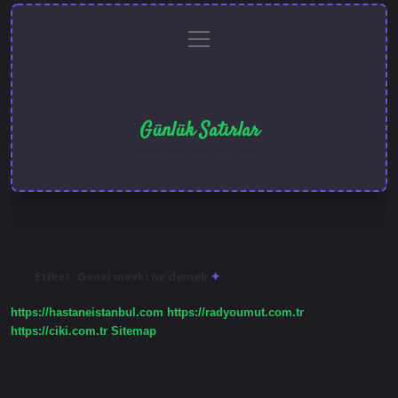
menüyü
Anasayfa
Gizlilik
Yasal
Hakkımızda
aç
Politikası
Uyarı
Günlük Satırlar
Hayatı farklı kılan kısa notlar.
Etiket:
Genel mevki ne demek
https://hastaneistanbul.com
https://radyoumut.com.tr
https://ciki.com.tr
Sitemap