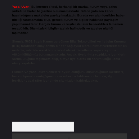
Yasal Uyarı:
Bu internet sitesi, herhangi bir marka, kurum veya şahıs
şirketi ile hiçbir bağlantısı bulunmamaktadır. Sitede yalnızca kendi
hazırladığımız makaleler paylaşılmaktadır. Burada yer alan içerikler haber
niteliği taşımamakta olup, gerçek kurum ve kişiler hakkında paylaşım
yapılmamaktadır. Gerçek kurum ve kişiler ile isim benzerlikleri tamamen
tesadüfidir. Sitemizdeki bilgiler taslak halindedir ve tavsiye niteliği
taşımazlar.
Sitemiz, 5651 Sayılı Kanun gereğince Bilgi Teknolojileri ve İletişim Kurumu
(BTK) tarafından onaylanmış bir Yer Sağlayıcı olarak hizmet vermektedir. Bu
nedenle, sitedeki içerikleri proaktif olarak denetleme veya araştırma
yükümlülüğümüz bulunmamaktadır. Ancak, üyelerimiz yazdıkları içeriklerin
sorumluluğunu taşımakta olup, siteye üye olarak bu sorumluluğu kabul
etmiş sayılırlar.
Hukuka ve yasal düzenlemelere aykırı olduğunu düşündüğünüz içerikleri,
backlinkpanelicomtr@gmail.com
adresine bildirmeniz halinde, ilgili
içerikler yasal süre içerisinde sitemizden kaldırılacaktır.
Arama