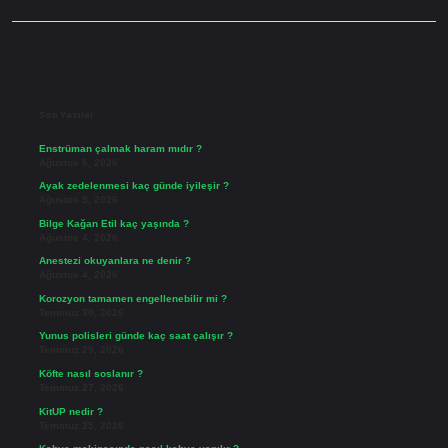
Sidebar
Son Yazılar
Enstrüman çalmak haram mıdır ?
Ağustos 6, 2026
Ayak zedelenmesi kaç günde iyileşir ?
Ağustos 5, 2026
Bilge Kağan Etil kaç yaşında ?
Ağustos 4, 2026
Anestezi okuyanlara ne denir ?
Ağustos 4, 2026
Korozyon tamamen engellenebilir mi ?
Temmuz 30, 2026
Yunus polisleri günde kaç saat çalışır ?
Temmuz 29, 2026
Köfte nasıl soslanır ?
Temmuz 27, 2026
KitUP nedir ?
Temmuz 25, 2026