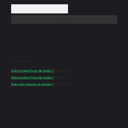
Arama
Son Yorumlar
2024 bisiklet Fiyatı Ne Kadar ?
için
admin
2024 bisiklet Fiyatı Ne Kadar ?
için
Ömer
Gulu gulu yapmak ne demek ?
için
admin