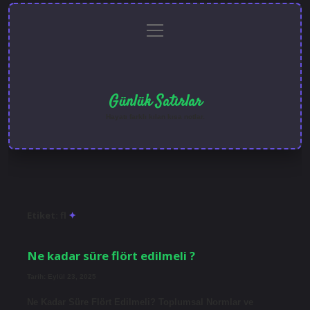
menüyü
Anasayfa
Gizlilik
Yasal
Hakkımızda
aç
Politikası
Uyarı
Günlük Satırlar
Hayatı farklı kılan kısa notlar.
Etiket:
fl
Ne kadar süre flört edilmeli ?
Tarih: Eylül 23, 2025
Ne Kadar Süre Flört Edilmeli? Toplumsal Normlar ve