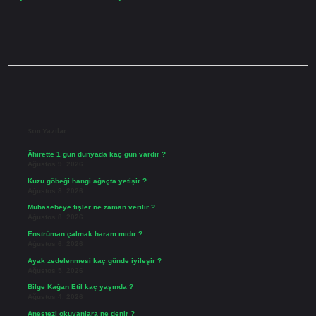
Sidebar
Son Yazılar
Âhirette 1 gün dünyada kaç gün vardır ?
Ağustos 9, 2026
Kuzu göbeği hangi ağaçta yetişir ?
Ağustos 8, 2026
Muhasebeye fişler ne zaman verilir ?
Ağustos 8, 2026
Enstrüman çalmak haram mıdır ?
Ağustos 6, 2026
Ayak zedelenmesi kaç günde iyileşir ?
Ağustos 5, 2026
Bilge Kağan Etil kaç yaşında ?
Ağustos 4, 2026
Anestezi okuyanlara ne denir ?