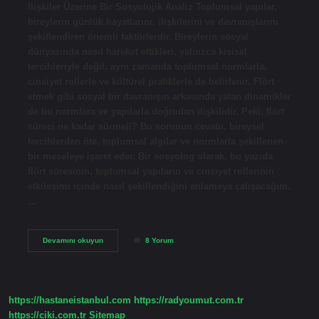
İlişkiler Üzerine Bir Sosyolojik Analiz Toplumsal yapılar,
bireylerin günlük hayatlarını, ilişkilerini ve davranışlarını
şekillendiren önemli faktörlerdir. Bireylerin sosyal
dünyasında nasıl hareket ettikleri, yalnızca kişisel
tercihleriyle değil, aynı zamanda toplumsal normlarla,
cinsiyet rollerle ve kültürel pratiklerle de belirlenir. Flört
etmek gibi sosyal bir davranışın arkasında yatan dinamikler
de bu normlara ve yapılarla doğrudan ilişkilidir. Peki, flört
süreci ne kadar sürmeli? Bu sorunun cevabı, bireysel
tercihlerden öte, toplumsal algılar ve normlarla şekillenen
bir meseleye işaret eder. Bir sosyolog olarak, bu yazıda
flört süresinin, toplumsal yapıların ve cinsiyet rollerinin
etkileşimi içinde nasıl şekillendiğini anlamaya çalışacağım.
…
Ne
Devamını okuyun
8 Yorum
kadar
süre
flört
edilmeli
?
https://hastaneistanbul.com
https://radyoumut.com.tr
https://ciki.com.tr
Sitemap