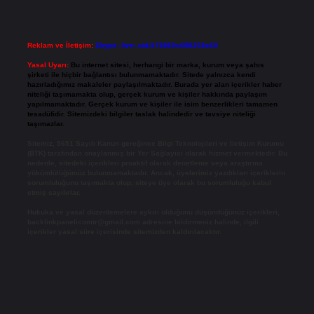
Reklam ve İletişim:
Skype: live:.cid.575569c608265c69
Yasal Uyarı:
Bu internet sitesi, herhangi bir marka, kurum veya şahıs
şirketi ile hiçbir bağlantısı bulunmamaktadır. Sitede yalnızca kendi
hazırladığımız makaleler paylaşılmaktadır. Burada yer alan içerikler haber
niteliği taşımamakta olup, gerçek kurum ve kişiler hakkında paylaşım
yapılmamaktadır. Gerçek kurum ve kişiler ile isim benzerlikleri tamamen
tesadüfidir. Sitemizdeki bilgiler taslak halindedir ve tavsiye niteliği
taşımazlar.
Sitemiz, 5651 Sayılı Kanun gereğince Bilgi Teknolojileri ve İletişim Kurumu
(BTK) tarafından onaylanmış bir Yer Sağlayıcı olarak hizmet vermektedir. Bu
nedenle, sitedeki içerikleri proaktif olarak denetleme veya araştırma
yükümlülüğümüz bulunmamaktadır. Ancak, üyelerimiz yazdıkları içeriklerin
sorumluluğunu taşımakta olup, siteye üye olarak bu sorumluluğu kabul
etmiş sayılırlar.
Hukuka ve yasal düzenlemelere aykırı olduğunu düşündüğünüz içerikleri,
backlinkpanelicomtr@gmail.com
adresine bildirmeniz halinde, ilgili
içerikler yasal süre içerisinde sitemizden kaldırılacaktır.