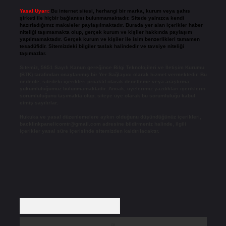
Yasal Uyarı:
Bu internet sitesi, herhangi bir marka, kurum veya şahıs
şirketi ile hiçbir bağlantısı bulunmamaktadır. Sitede yalnızca kendi
hazırladığımız makaleler paylaşılmaktadır. Burada yer alan içerikler haber
niteliği taşımamakta olup, gerçek kurum ve kişiler hakkında paylaşım
yapılmamaktadır. Gerçek kurum ve kişiler ile isim benzerlikleri tamamen
tesadüfidir. Sitemizdeki bilgiler taslak halindedir ve tavsiye niteliği
taşımazlar.
Sitemiz, 5651 Sayılı Kanun gereğince Bilgi Teknolojileri ve İletişim Kurumu
(BTK) tarafından onaylanmış bir Yer Sağlayıcı olarak hizmet vermektedir. Bu
nedenle, sitedeki içerikleri proaktif olarak denetleme veya araştırma
yükümlülüğümüz bulunmamaktadır. Ancak, üyelerimiz yazdıkları içeriklerin
sorumluluğunu taşımakta olup, siteye üye olarak bu sorumluluğu kabul
etmiş sayılırlar.
Hukuka ve yasal düzenlemelere aykırı olduğunu düşündüğünüz içerikleri,
backlinkpanelicomtr@gmail.com
adresine bildirmeniz halinde, ilgili
içerikler yasal süre içerisinde sitemizden kaldırılacaktır.
Arama