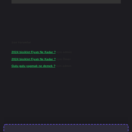
Son Yorumlar
2024 bisiklet Fiyatı Ne Kadar ?
için
admin
2024 bisiklet Fiyatı Ne Kadar ?
için
Ömer
Gulu gulu yapmak ne demek ?
için
admin
bet güncel giriş