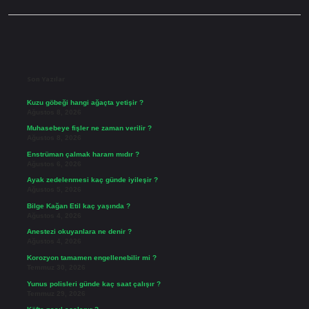
Sidebar
Son Yazılar
Kuzu göbeği hangi ağaçta yetişir ?
Ağustos 8, 2026
Muhasebeye fişler ne zaman verilir ?
Ağustos 8, 2026
Enstrüman çalmak haram mıdır ?
Ağustos 6, 2026
Ayak zedelenmesi kaç günde iyileşir ?
Ağustos 5, 2026
Bilge Kağan Etil kaç yaşında ?
Ağustos 4, 2026
Anestezi okuyanlara ne denir ?
Ağustos 4, 2026
Korozyon tamamen engellenebilir mi ?
Temmuz 30, 2026
Yunus polisleri günde kaç saat çalışır ?
Temmuz 29, 2026