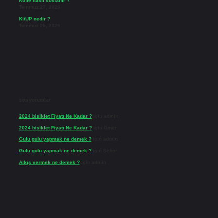
Köfte nasıl soslanır ?
Temmuz 27, 2026
KitUP nedir ?
Temmuz 25, 2026
Son yorumlar
2024 bisiklet Fiyatı Ne Kadar ?
için
admin
2024 bisiklet Fiyatı Ne Kadar ?
için
Ömer
Gulu gulu yapmak ne demek ?
için
admin
Gulu gulu yapmak ne demek ?
için
Seher
Alkış vermek ne demek ?
için
admin