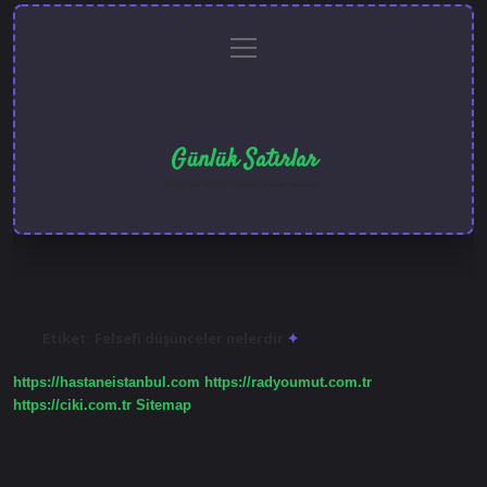
menüyü
Anasayfa
Gizlilik
Yasal
Hakkımızda
aç
Politikası
Uyarı
Günlük Satırlar
Hayatı farklı kılan kısa notlar.
Etiket:
Felsefi düşünceler nelerdir
https://hastaneistanbul.com
https://radyoumut.com.tr
https://ciki.com.tr
Sitemap