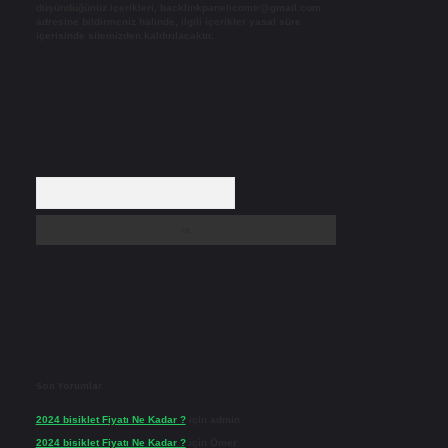
düşündüğünüz içerikleri,
backlinkpanelicomtr@gmail.com
adresine bildirmeniz halinde, ilgili içerikler yasal süre
içerisinde sitemizden kaldırılacaktır.
Arama
Son Yorumlar
2024 bisiklet Fiyatı Ne Kadar ?
için
admin
2024 bisiklet Fiyatı Ne Kadar ?
için
Ömer