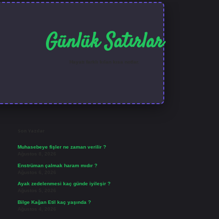
Günlük Satırlar
Hayatı farklı kılan kısa notlar.
Sidebar
ilbet güncel giriş
Son Yazılar
Muhasebeye fişler ne zaman verilir ?
Ağustos 8, 2026
Enstrüman çalmak haram mıdır ?
Ağustos 6, 2026
Ayak zedelenmesi kaç günde iyileşir ?
Ağustos 5, 2026
Bilge Kağan Etil kaç yaşında ?
Ağustos 4, 2026