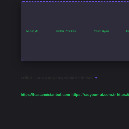
Anasayfa
Gizlilik Politikası
Yasal Uyarı
H
Etiket:
Farsça ne yapıyorsun ne demek
https://hastaneistanbul.com
https://radyoumut.com.tr
https:/