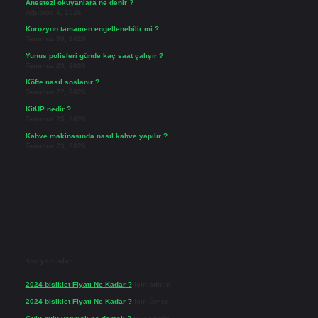
Anestezi okuyanlara ne denir ?
Ağustos 4, 2026
Korozyon tamamen engellenebilir mi ?
Temmuz 30, 2026
Yunus polisleri günde kaç saat çalışır ?
Temmuz 29, 2026
Köfte nasıl soslanır ?
Temmuz 27, 2026
KitUP nedir ?
Temmuz 25, 2026
Kahve makinasında nasıl kahve yapılır ?
Temmuz 23, 2026
Son yorumlar
2024 bisiklet Fiyatı Ne Kadar ?
için
admin
2024 bisiklet Fiyatı Ne Kadar ?
için
Ömer