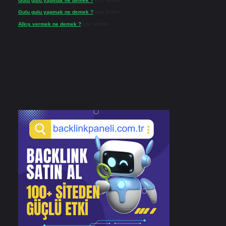
Gulu gulu yapmak ne demek ?
için
admin
Gulu gulu yapmak ne demek ?
için
Seher
Alkış vermek ne demek ?
için
admin